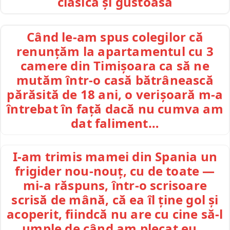
clasică și gustoasă
Când le-am spus colegilor că
renunțăm la apartamentul cu 3
camere din Timișoara ca să ne
mutăm într-o casă bătrânească
părăsită de 18 ani, o verișoară m-a
întrebat în față dacă nu cumva am
dat faliment…
I-am trimis mamei din Spania un
frigider nou-nouț, cu de toate —
mi-a răspuns, într-o scrisoare
scrisă de mână, că ea îl ține gol și
acoperit, fiindcă nu are cu cine să-l
umple de când am plecat eu…