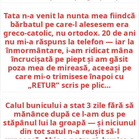
Tata n-a venit la nunta mea fiindcă
bărbatul pe care-l alesesem era
greco-catolic, nu ortodox. 20 de ani
nu mi-a răspuns la telefon — iar la
înmormântare, i-am ridicat mâna
încrucișată pe piept și am găsit
poza mea de mireasă, aceeași pe
care mi-o trimisese înapoi cu
„RETUR” scris pe plic…
Calul bunicului a stat 3 zile fără să
mănânce după ce l-am dus pe
stăpânul lui la groapă — și niciunul
din tot satul n-a reușit să-l