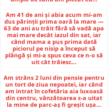
Am 41 de ani și abia acum mi-am
dus părinții prima oară la mare —
63 de ani au trăit fără să vadă apa
mai mare decât iazul din sat, iar
când mama a pus prima dată
piciorul pe nisip a început să
plângă și mi-a spus ceva ce n-o să
uit cât trăiesc…
Am strâns 2 luni din pensie pentru
un tort de ziua nepoatei, iar când
am intrat în cofetăria aia luxoasă
din centru, vânzătoarea s-a uitat
la mine de parc-aș fi greșit ușa…