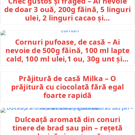
Chec gustos și fraged – Ai nevoie
de doar 3 ouă, 200g făină, 5 linguri
ulei, 2 linguri cacao și…
Cornuri pufoase, de casă – Ai
nevoie de 500g făină, 100 ml lapte
cald, 100 ml ulei,1 ou, 30g unt și…
Prăjitură de casă Milka – O
prăjitură cu ciocolată fără egal
foarte rapidă
Dulceață aromată din conuri
tinere de brad sau pin – rețetă