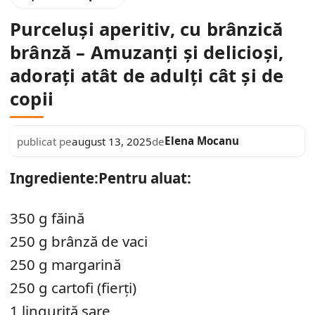
Purceluși aperitiv, cu brânzică
brânză – Amuzanți și delicioși,
adorați atât de adulți cât și de
copii
Elena Mocanu
publicat pe
august 13, 2025
de
Ingrediente:
Pentru aluat:
350 g făină
250 g brânză de vaci
250 g margarină
250 g cartofi (fierți)
1 linguriță sare