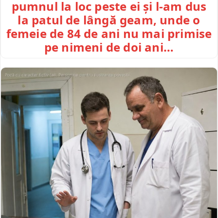
pumnul la loc peste ei și l-am dus
la patul de lângă geam, unde o
femeie de 84 de ani nu mai primise
pe nimeni de doi ani…