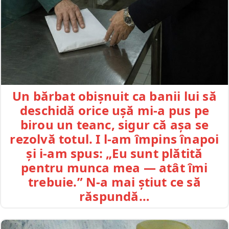
Un bărbat obișnuit ca banii lui să
deschidă orice ușă mi-a pus pe
birou un teanc, sigur că așa se
rezolvă totul. I l-am împins înapoi
și i-am spus: „Eu sunt plătită
pentru munca mea — atât îmi
trebuie.” N-a mai știut ce să
răspundă…