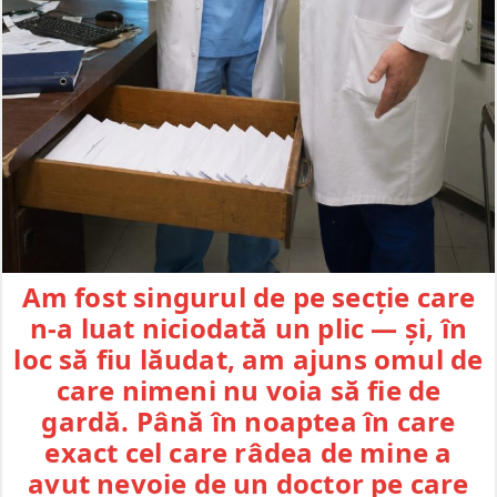
Am fost singurul de pe secție care
n-a luat niciodată un plic — și, în
loc să fiu lăudat, am ajuns omul de
care nimeni nu voia să fie de
gardă. Până în noaptea în care
exact cel care râdea de mine a
avut nevoie de un doctor pe care