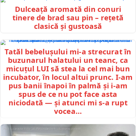
Dulceață aromată din conuri
tinere de brad sau pin – rețetă
clasică și gustoasă
Tatăl bebelușului mi-a strecurat în
buzunarul halatului un teanc, ca
micuțul LUI să stea la cel mai bun
incubator, în locul altui prunc. I-am
pus banii înapoi în palmă și i-am
spus de ce nu pot face asta
niciodată — și atunci mi s-a rupt
vocea…