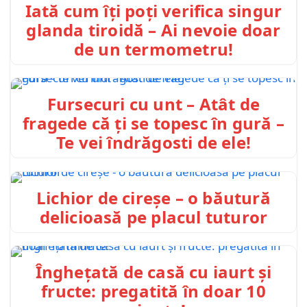
Iată cum îți poți verifica singur
glanda tiroidă – Ai nevoie doar
de un termometru!
Fursecuri cu unt – Atât de
fragede că ți se topesc în gură –
Te vei îndrăgosti de ele!
Lichior de cireșe – o băutură
delicioasă pe placul tuturor
Înghețată de casă cu iaurt și
fructe: pregatită în doar 10