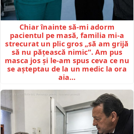
Chiar înainte să-mi adorm
pacientul pe masă, familia mi-a
strecurat un plic gros „să am grijă
să nu pățească nimic”. Am pus
masca jos și le-am spus ceva ce nu
se așteptau de la un medic la ora
aia…