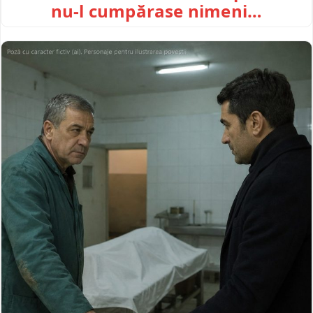
nu-l cumpărase nimeni…