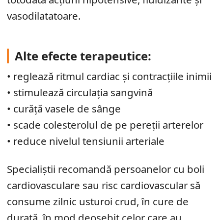
vasodilatatoare.
Alte efecte terapeutice:
• reglează ritmul cardiac și contracțiile inimii
• stimulează circulația sangvină
• curăță vasele de sânge
• scade colesterolul de pe pereții arterelor
• reduce nivelul tensiunii arteriale
Specialiștii recomandă persoanelor cu boli
cardiovasculare sau risc cardiovascular să
consume zilnic usturoi crud, în cure de
durată, în mod deosebit celor care au