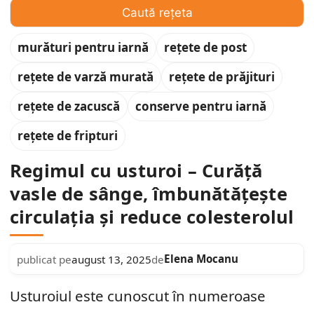
Caută rețeta
murături pentru iarnă
rețete de post
rețete de varză murată
rețete de prăjituri
rețete de zacuscă
conserve pentru iarnă
rețete de fripturi
Regimul cu usturoi – Curăță
vasle de sânge, îmbunătățește
circulația și reduce colesterolul
Elena Mocanu
publicat pe
august 13, 2025
de
Usturoiul este cunoscut în numeroase