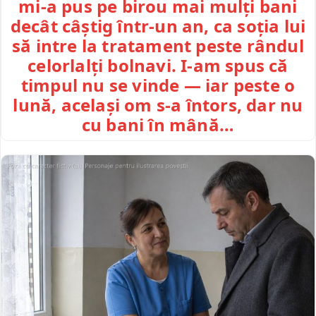
mi-a pus pe birou mai mulți bani
decât câștig într-un an, ca soția lui
să intre la tratament peste rândul
celorlalți bolnavi. I-am spus că
timpul nu se vinde — iar peste o
lună, același om s-a întors, dar nu
cu bani în mână…