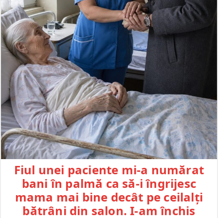
Fiul unei paciente mi-a numărat
bani în palmă ca să-i îngrijesc
mama mai bine decât pe ceilalți
bătrâni din salon. I-am închis