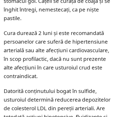
stomacul gol. Cățeii se curăță de coajă și se
înghit întregi, nemestecați, ca pe niște
pastile.
Cura durează 2 luni și este recomandată
persoanelor care suferă de hipertensiune
arterială sau alte afecțiuni cardiovasculare,
în scop profilactic, dacă nu sunt prezente
alte afecțiuni în care usturoiul crud este
contraindicat.
Datorită conținutului bogat în sulfide,
usturoiul determină reducerea depozitelor
de colesterol LDL din pereții arteriali. Are
totodată acțiuni hipotensive, fluidizante și