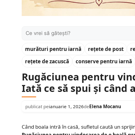
Caută:
murături pentru iarnă
rețete de post
r
rețete de zacuscă
conserve pentru iarnă
Rugăciunea pentru vind
Iată ce să spui și când
publicat pe
ianuarie 1, 2026
de
Elena Mocanu
Când boala intră în casă, sufletul caută un sprij
Rugăciunea pentru vindecarea de o boală gr