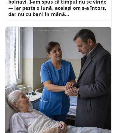
bolnavi. I-am spus că timpul nu se vinde
— iar peste o lună, același om s-a întors,
dar nu cu bani în mână…