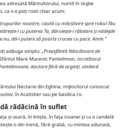
ea adresată Mântuitorului, numit în slujbe
o, ca s-o poți rosti chiar acum:
 trupurilor noastre, caută cu milostivire spre robul Tău
ntărește-l cu puterea Ta, dăruiește-i răbdare și nădejde
ar de nu, dă-i putere să poarte crucea cu pace. Amin.”
oți adăuga simplu:
„Preasfântă Născătoare de
Sfântul Mare Mucenic Pantelimon, ocrotitorul
Pantelimoane, doctore fără de arginți, vindecă
fântului Nectarie din Eghina, mijlocitorul cunoscut
aslov, în Acatistier sau pe basilica.ro.
ndă rădăcină în suflet
și seară, în liniște, în fața icoanei și cu o candelă
ește-o din inimă, fără grabă, cu mintea adunată,