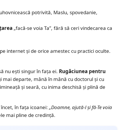
uhovnicească potrivită, Maslu, spovedanie,
nțarea
„facă-se voia Ta”, fără să ceri vindecarea ca
e internet și de orice amestec cu practici oculte.
 nu ești singur în fața ei.
Rugăciunea pentru
gi mai departe, mână în mână cu doctorul și cu
 dimineață și seară, cu inima deschisă și plină de
încet, în fața icoanei:
„Doamne, ajută-l și fă-Te voia
le mai pline de credință.