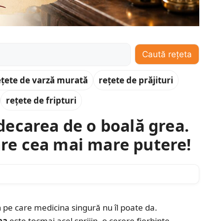
Caută rețeta
ețete de varză murată
rețete de prăjituri
rețete de fripturi
ecarea de o boală grea.
 are cea mai mare putere!
in pe care medicina singură nu îl poate da.
ea
este tocmai acel sprijin, o cerere fierbinte