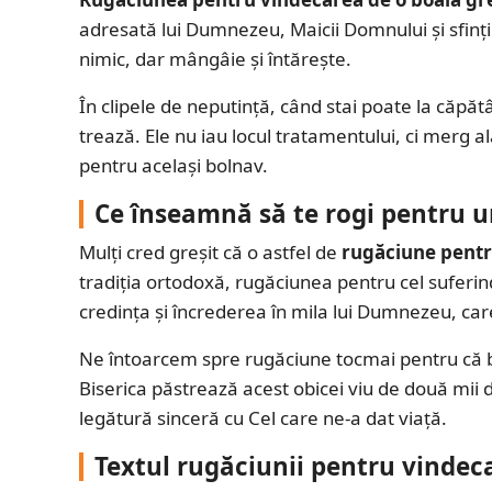
adresată lui Dumnezeu, Maicii Domnului și sfinți
nimic, dar mângâie și întărește.
În clipele de neputință, când stai poate la căpătâ
trează. Ele nu iau locul tratamentului, ci merg 
pentru același bolnav.
Ce înseamnă să te rogi pentru 
Mulți cred greșit că o astfel de
rugăciune pentr
tradiția ortodoxă, rugăciunea pentru cel suferind
credința și încrederea în mila lui Dumnezeu, care
Ne întoarcem spre rugăciune tocmai pentru că b
Biserica păstrează acest obicei viu de două mii 
legătură sinceră cu Cel care ne-a dat viață.
Textul rugăciunii pentru vindeca