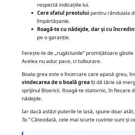
respectă indicațiile lui.
Cere sfatul preotului
pentru rânduiala d
împărtășanie.
Roagă-te cu nădejde, dar și cu încredi
pe o garanție.
Ferește-te de „rugăciunile” promițătoare găsite p
Acelea nu aduc pace, ci tulburare.
Boala grea este o încercare care apasă greu, însă
vindecarea de o boală grea
îți dă tărie să mer
sprijinul Bisericii. Roagă-te statornic, în fiecare
nădejde.
Iar dacă astăzi puterile te lasă, spune doar atât, 
Ta.”
Câteodată, cele mai scurte cuvinte sunt și ce