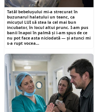
Tatăl bebelușului mi-a strecurat în
buzunarul halatului un teanc, ca
micuțul LUI să stea la cel mai bun
incubator, în locul altui prunc. I-am pus
banii înapoi în palmă și i-am spus de ce
nu pot face asta niciodată — și atunci mi
s-a rupt vocea…