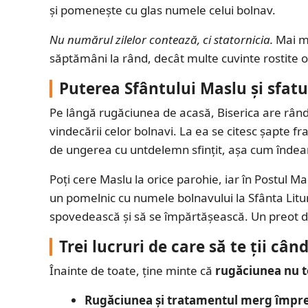
și pomenește cu glas numele celui bolnav.
Nu numărul zilelor contează, ci statornicia.
Mai mu
săptămâni la rând, decât multe cuvinte rostite o 
Puterea Sfântului Maslu și sfatu
Pe lângă rugăciunea de acasă, Biserica are rân
vindecării celor bolnavi. La ea se citesc șapte 
de ungerea cu untdelemn sfințit, așa cum îndeam
Poți cere Maslu la orice parohie, iar în Postul Mar
un pomelnic cu numele bolnavului la Sfânta Litur
spovedească și să se împărtășească. Un preot de s
Trei lucruri de care să te ții câ
Înainte de toate, ține minte că
rugăciunea nu t
Rugăciunea și tratamentul merg împr