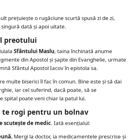
lt prețuiește o rugăciune scurtă spusă zi de zi,
singură dată și apoi uitate.
l preotului
duiala
Sfântului Maslu
, taina închinată anume
fragmente din Apostol și șapte din Evanghelie, urmate
nă Sfântul Apostol Iacov în epistola sa.
e multe biserici îl fac în comun. Bine este și să dai
ghie, iar cel suferind, dacă poate, să se
pital poate veni chiar la patul lui.
nd te rogi pentru un bolnav
e scutește de medic
. Iată esențialul:
eună.
Mergi la doctor, ia medicamentele prescrise și