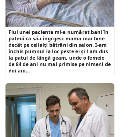
Fiul unei paciente mi-a numărat bani în
palmă ca să-i îngrijesc mama mai bine
decât pe ceilalți bătrâni din salon. I-am
închis pumnul la loc peste ei și l-am dus
la patul de lângă geam, unde o femeie
de 84 de ani nu mai primise pe nimeni de
doi ani…