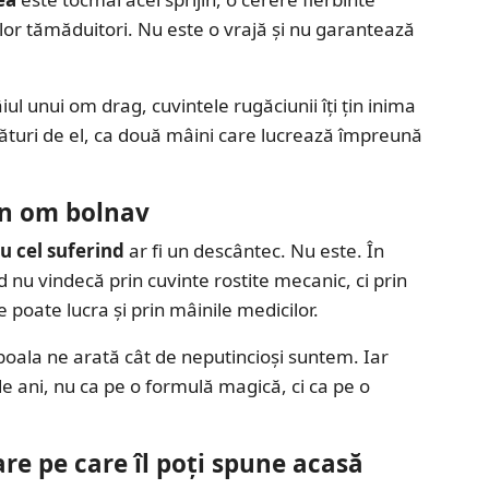
lor tămăduitori. Nu este o vrajă și nu garantează
iul unui om drag, cuvintele rugăciunii îți țin inima
alături de el, ca două mâini care lucrează împreună
un om bolnav
u cel suferind
ar fi un descântec. Nu este. În
 nu vindecă prin cuvinte rostite mecanic, ci prin
 poate lucra și prin mâinile medicilor.
oala ne arată cât de neputincioși suntem. Iar
de ani, nu ca pe o formulă magică, ci ca pe o
re pe care îl poți spune acasă