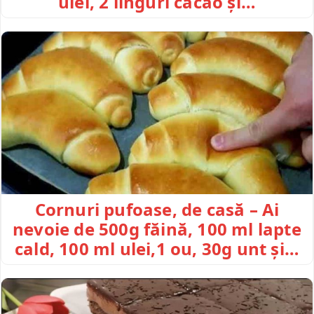
ulei, 2 linguri cacao și…
Cornuri pufoase, de casă – Ai
nevoie de 500g făină, 100 ml lapte
cald, 100 ml ulei,1 ou, 30g unt și…