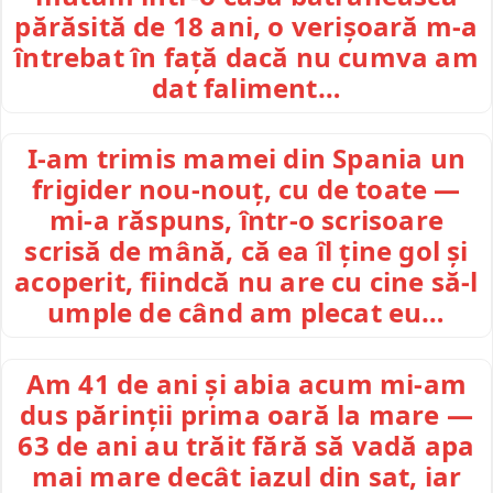
părăsită de 18 ani, o verișoară m-a
întrebat în față dacă nu cumva am
dat faliment…
I-am trimis mamei din Spania un
frigider nou-nouț, cu de toate —
mi-a răspuns, într-o scrisoare
scrisă de mână, că ea îl ține gol și
acoperit, fiindcă nu are cu cine să-l
umple de când am plecat eu…
Am 41 de ani și abia acum mi-am
dus părinții prima oară la mare —
63 de ani au trăit fără să vadă apa
mai mare decât iazul din sat, iar