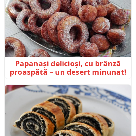
Papanași delicioși, cu brânză
proaspătă – un desert minunat!