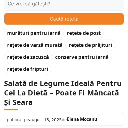
Caută:
Caută rețeta
murături pentru iarnă
rețete de post
rețete de varză murată
rețete de prăjituri
rețete de zacuscă
conserve pentru iarnă
rețete de fripturi
Salată de Legume Ideală Pentru
Cei La Dietă – Poate Fi Mâncată
Și Seara
Elena Mocanu
publicat pe
august 13, 2025
de