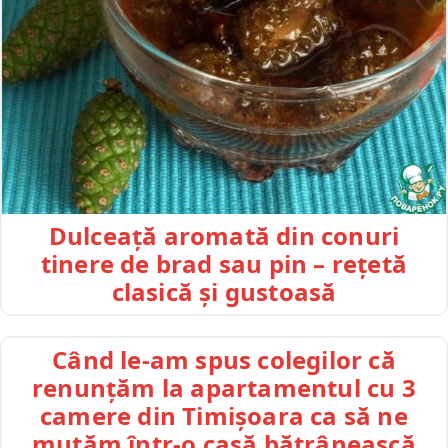
Dulceață aromată din conuri
tinere de brad sau pin – rețetă
clasică și gustoasă
Când le-am spus colegilor că
renunțăm la apartamentul cu 3
camere din Timișoara ca să ne
mutăm într-o casă bătrânească