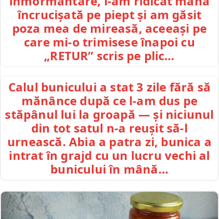
înmormântare, i-am ridicat mâna
încrucișată pe piept și am găsit
poza mea de mireasă, aceeași pe
care mi-o trimisese înapoi cu
„RETUR” scris pe plic…
Calul bunicului a stat 3 zile fără să
mănânce după ce l-am dus pe
stăpânul lui la groapă — și niciunul
din tot satul n-a reușit să-l
urnească. Abia a patra zi, bunica a
intrat în grajd cu un lucru vechi al
bunicului în mână…