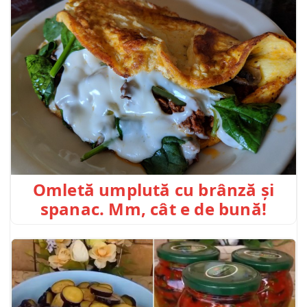
Omletă umplută cu brânză și
spanac. Mm, cât e de bună!