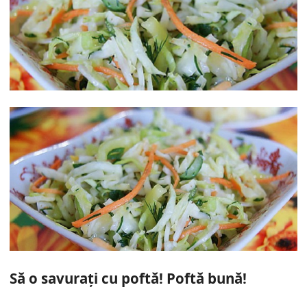
Să o savurați cu poftă! Poftă bună!