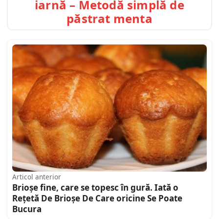
iarnă – Metodă simplă de
păstrat menta
Articol anterior
Brioșe fine, care se topesc în gură. Iată o
Rețetă De Brioșe De Care oricine Se Poate
Bucura