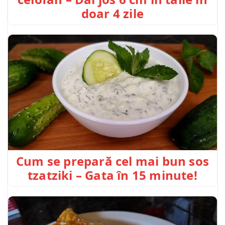
doar 4 zile
Cum se prepară cel mai bun sos
tzatziki – Gata în 15 minute!