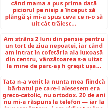
când mama a pus prima dată
piciorul pe nisip a început să
plângă și mi-a spus ceva ce n-o să
uit cât trăiesc…
Am strâns 2 luni din pensie pentru
un tort de ziua nepoatei, iar când
am intrat în cofetăria aia luxoasă
din centru, vânzătoarea s-a uitat
la mine de parc-aș fi greșit ușa…
Tata n-a venit la nunta mea fiindcă
bărbatul pe care-l alesesem era
greco-catolic, nu ortodox. 20 de ani
nu mi-a răspuns la telefon — iar la