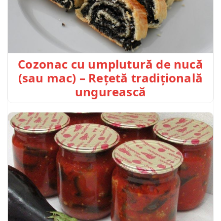
Cozonac cu umplutură de nucă
(sau mac) – Rețetă tradițională
ungurească