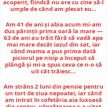
acoperit, fiindcă nu are cu cine să-l
umple de când am plecat eu…
Am 41 de ani și abia acum mi-am
dus părinții prima oară la mare —
63 de ani au trăit fără să vadă apa
mai mare decât iazul din sat, iar
când mama a pus prima dată
piciorul pe nisip a început să
plângă și mi-a spus ceva ce n-o să
uit cât trăiesc…
Am strâns 2 luni din pensie pentru
un tort de ziua nepoatei, iar când
am intrat în cofetăria aia luxoasă
din centru, vânzătoarea s-a uitat