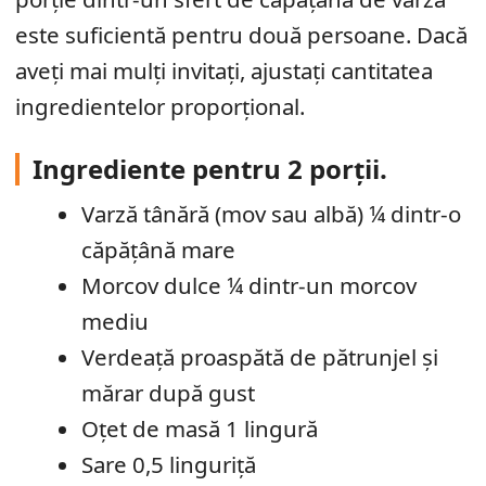
este suficientă pentru două persoane. Dacă
aveți mai mulți invitați, ajustați cantitatea
ingredientelor proporțional.
Ingrediente pentru 2 porții.
Varză tânără (mov sau albă) ¼ dintr-o
căpățână mare
Morcov dulce ¼ dintr-un morcov
mediu
Verdeață proaspătă de pătrunjel și
mărar după gust
Oțet de masă 1 lingură
Sare 0,5 linguriță