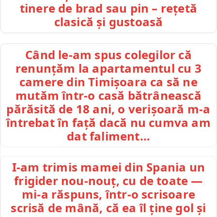
tinere de brad sau pin – rețetă
clasică și gustoasă
Când le-am spus colegilor că
renunțăm la apartamentul cu 3
camere din Timișoara ca să ne
mutăm într-o casă bătrânească
părăsită de 18 ani, o verișoară m-a
întrebat în față dacă nu cumva am
dat faliment…
I-am trimis mamei din Spania un
frigider nou-nouț, cu de toate —
mi-a răspuns, într-o scrisoare
scrisă de mână, că ea îl ține gol și