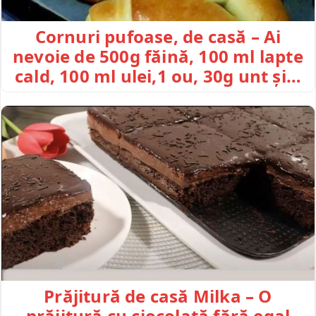
Cornuri pufoase, de casă – Ai
nevoie de 500g făină, 100 ml lapte
cald, 100 ml ulei,1 ou, 30g unt și…
Prăjitură de casă Milka – O
prăjitură cu ciocolată fără egal