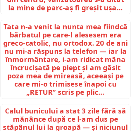
la mine de parc-aș fi greșit ușa…
Tata n-a venit la nunta mea fiindcă
bărbatul pe care-l alesesem era
greco-catolic, nu ortodox. 20 de ani
nu mi-a răspuns la telefon — iar la
înmormântare, i-am ridicat mâna
încrucișată pe piept și am găsit
poza mea de mireasă, aceeași pe
care mi-o trimisese înapoi cu
„RETUR” scris pe plic…
Calul bunicului a stat 3 zile fără să
mănânce după ce l-am dus pe
stăpânul lui la groapă — și niciunul