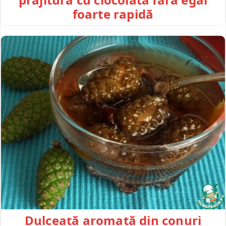
foarte rapidă
Dulceață aromată din conuri