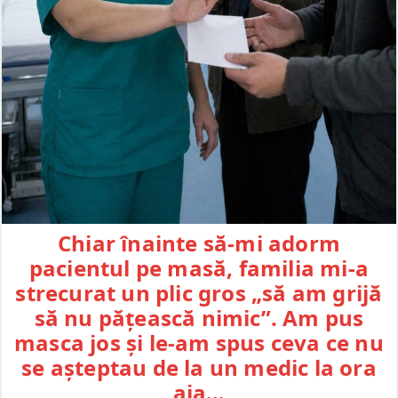
Chiar înainte să-mi adorm
pacientul pe masă, familia mi-a
strecurat un plic gros „să am grijă
să nu pățească nimic”. Am pus
masca jos și le-am spus ceva ce nu
se așteptau de la un medic la ora
aia…