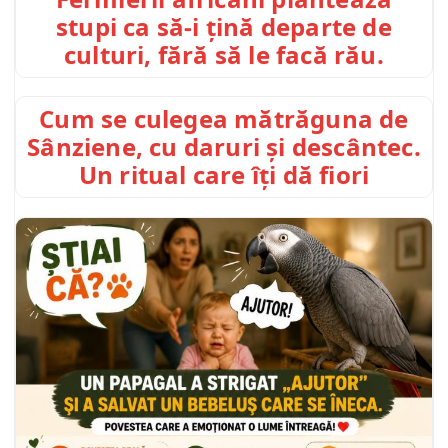
stupi ca să-i țină departe de
culturi, fără să le facă rău.
Cum se culegea mătrăguna de
Sânziene, cu daruri și descântec.
Un ritual care îți dă fiori