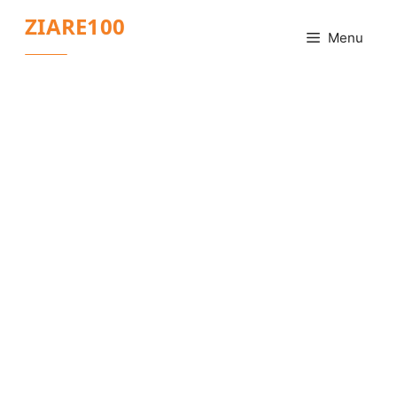
Sari
ZIARE100
la
Menu
conținut