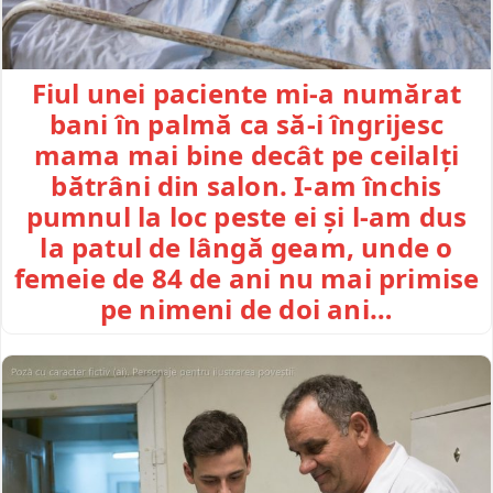
Fiul unei paciente mi-a numărat
bani în palmă ca să-i îngrijesc
mama mai bine decât pe ceilalți
bătrâni din salon. I-am închis
pumnul la loc peste ei și l-am dus
la patul de lângă geam, unde o
femeie de 84 de ani nu mai primise
pe nimeni de doi ani…