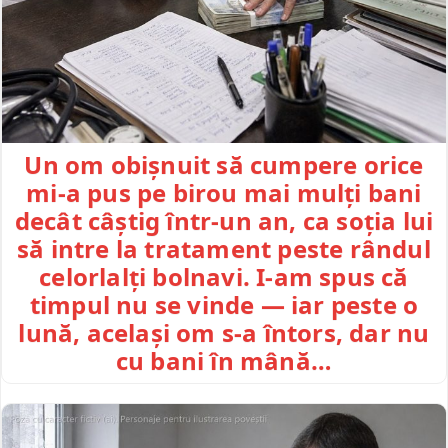
Un om obișnuit să cumpere orice
mi-a pus pe birou mai mulți bani
decât câștig într-un an, ca soția lui
să intre la tratament peste rândul
celorlalți bolnavi. I-am spus că
timpul nu se vinde — iar peste o
lună, același om s-a întors, dar nu
cu bani în mână…