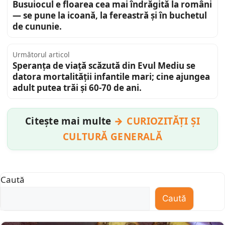
Busuiocul e floarea cea mai îndrăgită la români
— se pune la icoană, la fereastră și în buchetul
de cununie.
Următorul articol
Speranța de viață scăzută din Evul Mediu se
datora mortalității infantile mari; cine ajungea
adult putea trăi și 60-70 de ani.
Citește mai multe
CURIOZITĂȚI ȘI
CULTURĂ GENERALĂ
Caută
Caută