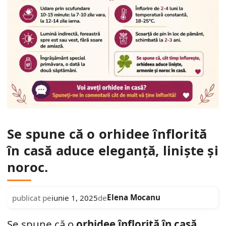
Se spune că o orhidee înflorită
în casă aduce eleganță, liniște și
noroc.
Elena Mocanu
publicat pe
iunie 1, 2025
de
Se spune că o
orhidee înflorită în casă