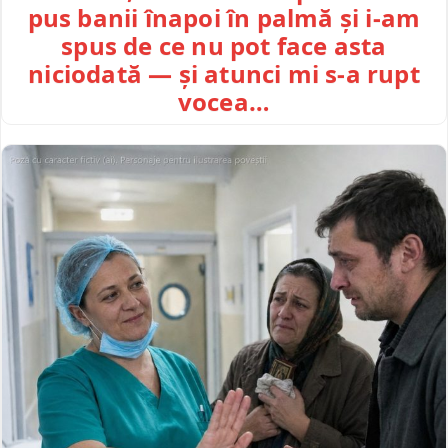
pus banii înapoi în palmă și i-am
spus de ce nu pot face asta
niciodată — și atunci mi s-a rupt
vocea…