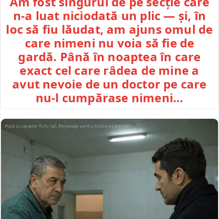
Am fost singurul de pe secție care
n-a luat niciodată un plic — și, în
loc să fiu lăudat, am ajuns omul de
care nimeni nu voia să fie de
gardă. Până în noaptea în care
exact cel care râdea de mine a
avut nevoie de un doctor pe care
nu-l cumpărase nimeni…