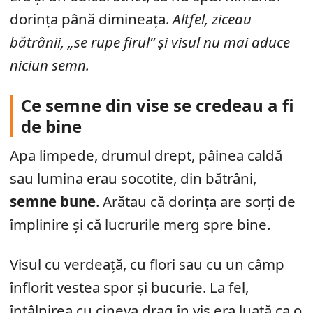
dorința până dimineața.
Altfel, ziceau
bătrânii, „se rupe firul” și visul nu mai aduce
niciun semn.
Ce semne din vise se credeau a fi
de bine
Apa limpede, drumul drept, pâinea caldă
sau lumina erau socotite, din bătrâni,
semne bune
. Arătau că dorința are sorți de
împlinire și că lucrurile merg spre bine.
Visul cu verdeață, cu flori sau cu un câmp
înflorit vestea spor și bucurie. La fel,
întâlnirea cu cineva drag în vis era luată ca o