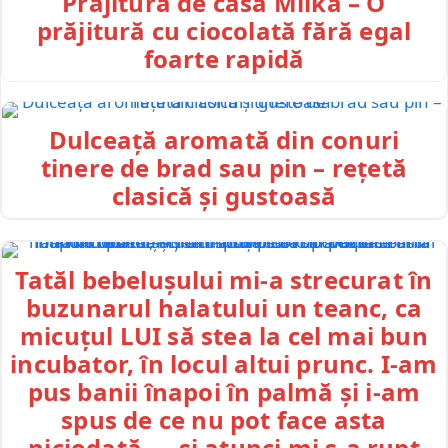
Prăjitură de casă Milka – O
prăjitură cu ciocolată fără egal
foarte rapidă
Dulceață aromată din conuri
tinere de brad sau pin – rețetă
clasică și gustoasă
Tatăl bebelușului mi-a strecurat în
buzunarul halatului un teanc, ca
micuțul LUI să stea la cel mai bun
incubator, în locul altui prunc. I-am
pus banii înapoi în palmă și i-am
spus de ce nu pot face asta
niciodată — și atunci mi s-a rupt