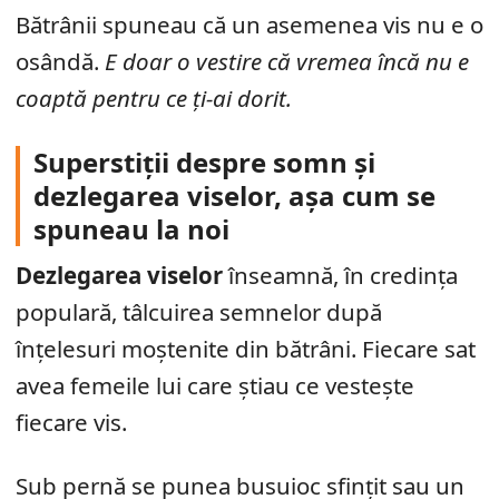
Bătrânii spuneau că un asemenea vis nu e o
osândă.
E doar o vestire că vremea încă nu e
coaptă pentru ce ți-ai dorit.
Superstiții despre somn și
dezlegarea viselor, așa cum se
spuneau la noi
Dezlegarea viselor
înseamnă, în credința
populară, tâlcuirea semnelor după
înțelesuri moștenite din bătrâni. Fiecare sat
avea femeile lui care știau ce vestește
fiecare vis.
Sub pernă se punea busuioc sfințit sau un