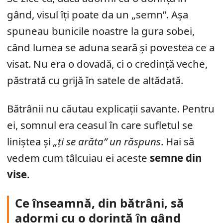
gând, visul îți poate da un „semn”. Așa
spuneau bunicile noastre la gura sobei,
când lumea se aduna seară și povestea ce a
visat. Nu era o dovadă, ci o credință veche,
păstrată cu grijă în satele de altădată.
Bătrânii nu căutau explicații savante. Pentru
ei, somnul era ceasul în care sufletul se
liniștea și
„ți se arăta” un răspuns
. Hai să
vedem cum tâlcuiau ei aceste
semne din
vise
.
Ce înseamnă, din bătrâni, să
adormi cu o dorință în gând