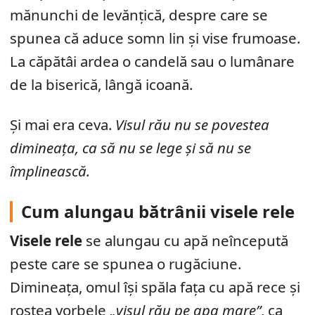
mănunchi de levănțică, despre care se
spunea că aduce somn lin și vise frumoase.
La căpătâi ardea o candelă sau o lumânare
de la biserică, lângă icoană.
Și mai era ceva.
Visul rău nu se povestea
dimineața, ca să nu se lege și să nu se
împlinească.
Cum alungau bătrânii visele rele
Visele rele
se alungau cu apă neîncepută
peste care se spunea o rugăciune.
Dimineața, omul își spăla fața cu apă rece și
rostea vorbele
„visul rău pe apa mare”
, ca