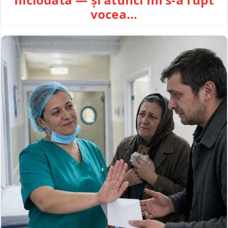
vocea…