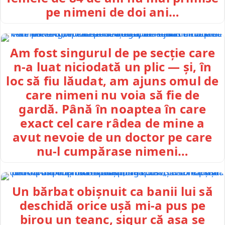
pe nimeni de doi ani…
Am fost singurul de pe secție care
n-a luat niciodată un plic — și, în
loc să fiu lăudat, am ajuns omul de
care nimeni nu voia să fie de
gardă. Până în noaptea în care
exact cel care râdea de mine a
avut nevoie de un doctor pe care
nu-l cumpărase nimeni…
Un bărbat obișnuit ca banii lui să
deschidă orice ușă mi-a pus pe
birou un teanc, sigur că așa se