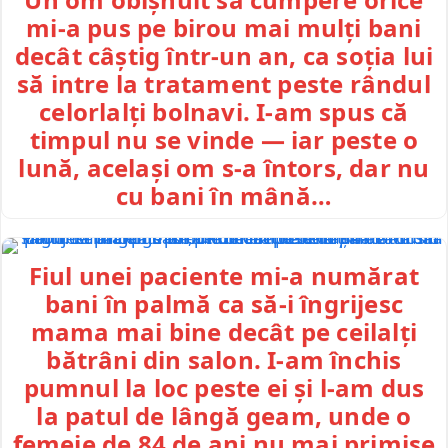
mi-a pus pe birou mai mulți bani
decât câștig într-un an, ca soția lui
să intre la tratament peste rândul
celorlalți bolnavi. I-am spus că
timpul nu se vinde — iar peste o
lună, același om s-a întors, dar nu
cu bani în mână…
Fiul unei paciente mi-a numărat
bani în palmă ca să-i îngrijesc
mama mai bine decât pe ceilalți
bătrâni din salon. I-am închis
pumnul la loc peste ei și l-am dus
la patul de lângă geam, unde o
femeie de 84 de ani nu mai primise