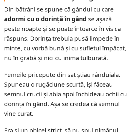
Din bătrâni se spune că gândul cu care
adormi cu o dorință în gând
se așază
peste noapte și se poate întoarce în vis ca
răspuns. Dorința trebuia pusă limpede în
minte, cu vorbă bună și cu sufletul împăcat,
nu în grabă și nici cu inima tulburată.
Femeile pricepute din sat știau rânduiala.
Spuneau o rugăciune scurtă, își făceau
semnul crucii și abia apoi închideau ochii cu
dorința în gând. Așa se credea că semnul
vine curat.
Era și un obicei strict, să nu spui nimănui