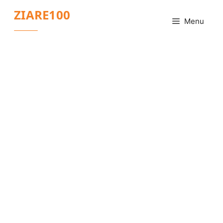
Sari
ZIARE100
la
Menu
conținut