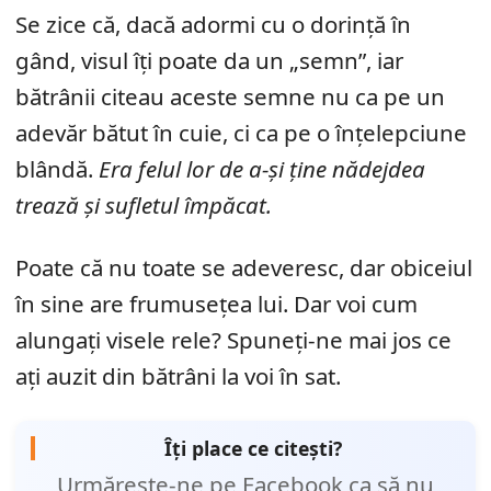
Se zice că, dacă adormi cu o dorință în
gând, visul îți poate da un „semn”, iar
bătrânii citeau aceste semne nu ca pe un
adevăr bătut în cuie, ci ca pe o înțelepciune
blândă.
Era felul lor de a-și ține nădejdea
trează și sufletul împăcat.
Poate că nu toate se adeveresc, dar obiceiul
în sine are frumusețea lui. Dar voi cum
alungați visele rele? Spuneți-ne mai jos ce
ați auzit din bătrâni la voi în sat.
Îți place ce citești?
Urmărește-ne pe Facebook ca să nu