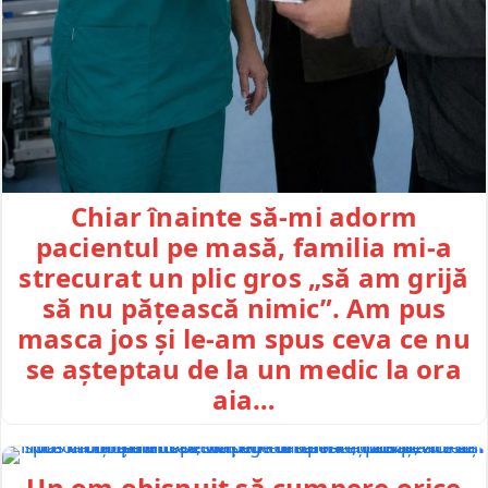
Chiar înainte să-mi adorm
pacientul pe masă, familia mi-a
strecurat un plic gros „să am grijă
să nu pățească nimic”. Am pus
masca jos și le-am spus ceva ce nu
se așteptau de la un medic la ora
aia…
Un om obișnuit să cumpere orice