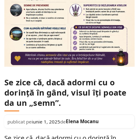
Se zice că, dacă adormi cu o
dorință în gând, visul îți poate
da un „semn”.
Elena Mocanu
publicat pe
iunie 1, 2025
de
Se zice că, dacă adormi cu o dorință în