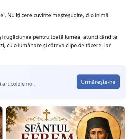
i. Nu îți cere cuvinte meșteșugite, ci o inimă
și rugăciunea pentru toată lumea, atunci când te
ăzi, cu o lumânare și câteva clipe de tăcere, iar
Urmărește-ne
articolele noi.