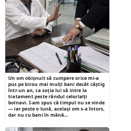
Un om obișnuit să cumpere orice mi-a
pus pe birou mai mulți bani decât câștig
într-un an, ca soția lui să intre la
tratament peste rândul celorlalți
bolnavi. I-am spus că timpul nu se vinde
— iar peste o lună, același om s-a întors,
dar nu cu bani în mână…