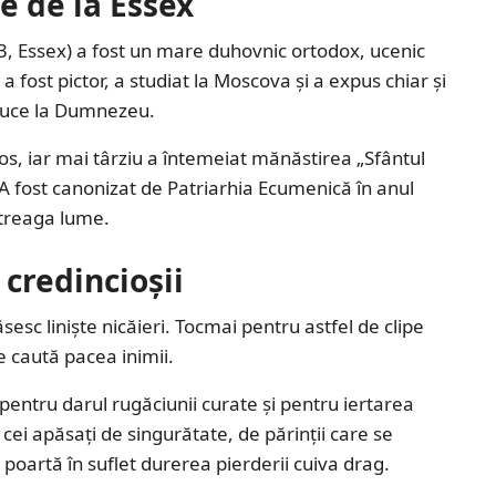
ie de la Essex
, Essex) a fost un mare duhovnic ortodox, ucenic
 a fost pictor, a studiat la Moscova și a expus chiar și
e duce la Dumnezeu.
os, iar mai târziu a întemeiat mănăstirea „Sfântul
 A fost canonizat de Patriarhia Ecumenică în anul
întreaga lume.
 credincioșii
sesc liniște nicăieri. Tocmai pentru astfel de clipe
ce caută pacea inimii.
pentru darul rugăciunii curate și pentru iertarea
 cei apăsați de singurătate, de părinții care se
 poartă în suflet durerea pierderii cuiva drag.