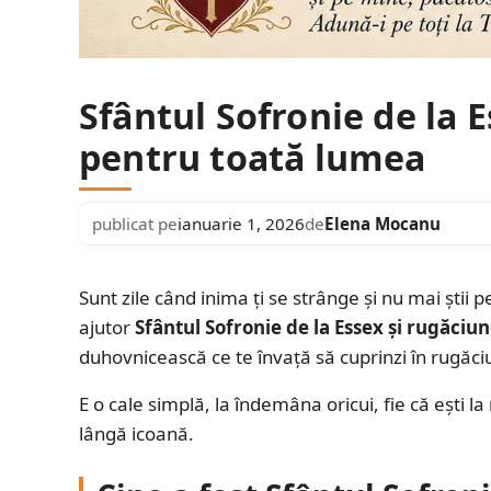
Sfântul Sofronie de la 
pentru toată lumea
publicat pe
ianuarie 1, 2026
de
Elena Mocanu
Sunt zile când inima ți se strânge și nu mai știi p
ajutor
Sfântul Sofronie de la Essex și rugăci
duhovnicească ce te învață să cuprinzi în rugăciu
E o cale simplă, la îndemâna oricui, fie că ești l
lângă icoană.