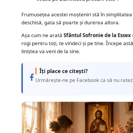
Frumusețea acestei moșteniri stă în simplitatea e
deschisă, gata să poarte și durerea altora.
Așa cum ne arată
Sfântul Sofronie de la Essex
rogi pentru toți, te vindeci și pe tine. Începe ast
liniștea va veni de la sine.
Îți place ce citești?
Urmărește-ne pe Facebook ca să nu ratezi 