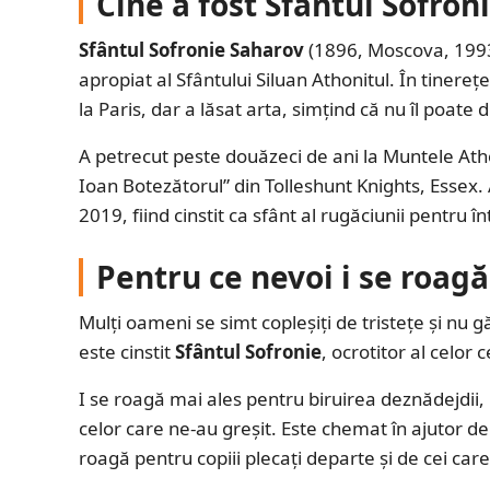
Cine a fost Sfântul Sofron
Sfântul Sofronie Saharov
(1896, Moscova, 1993
apropiat al Sfântului Siluan Athonitul. În tinerețe
la Paris, dar a lăsat arta, simțind că nu îl poat
A petrecut peste douăzeci de ani la Muntele Ath
Ioan Botezătorul” din Tolleshunt Knights, Essex.
2019, fiind cinstit ca sfânt al rugăciunii pentru 
Pentru ce nevoi i se roagă
Mulți oameni se simt copleșiți de tristețe și nu gă
este cinstit
Sfântul Sofronie
, ocrotitor al celor 
I se roagă mai ales pentru biruirea deznădejdii, 
celor care ne-au greșit. Este chemat în ajutor de
roagă pentru copiii plecați departe și de cei care