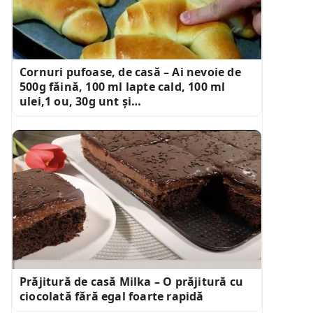
Cornuri pufoase, de casă – Ai nevoie de
500g făină, 100 ml lapte cald, 100 ml
ulei,1 ou, 30g unt și…
Prăjitură de casă Milka – O prăjitură cu
ciocolată fără egal foarte rapidă