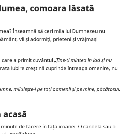
lumea, comoara lăsată
lumea? Înseamnă să ceri mila lui Dumnezeu nu
ământ, vii și adormiți, prieteni și vrăjmași
el care a primit cuvântul
„Ține-ți mintea în iad și nu
ărata iubire creștină cuprinde întreaga omenire, nu
mne, miluiește-i pe toți oamenii și pe mine, păcătosul.
a acasă
a minute de tăcere în fața icoanei. O candelă sau o