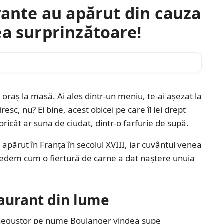
rante au apărut din cauza
ea surprinzătoare!
n oraș la masă. Ai ales dintr-un meniu, te-ai așezat la
esc, nu? Ei bine, acest obicei pe care îl iei drept
oricât ar suna de ciudat, dintr-o farfurie de supă.
părut în Franța în secolul XVIII, iar cuvântul venea
 vedem cum o fiertură de carne a dat naștere unuia
aurant din lume
 Un negustor pe nume Boulanger vindea supe