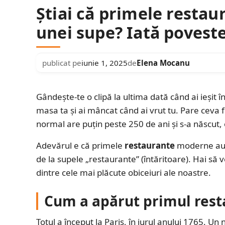
Știai că primele restau
unei supe? Iată povest
publicat pe
iunie 1, 2025
de
Elena Mocanu
Gândește-te o clipă la ultima dată când ai ieșit î
masa ta și ai mâncat când ai vrut tu. Pare ceva fir
normal are puțin peste 250 de ani și s-a născut, 
Adevărul e că primele
restaurante
moderne au a
de la supele „restaurante” (întăritoare). Hai să
dintre cele mai plăcute obiceiuri ale noastre.
Cum a apărut primul rest
Totul a început la Paris, în jurul anului 1765.