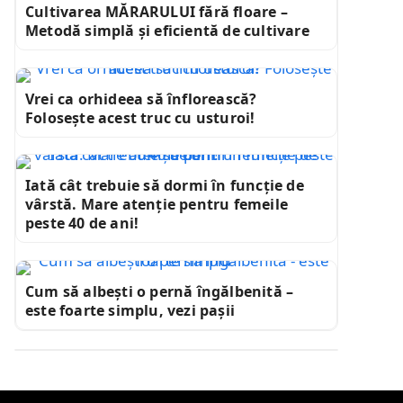
Cultivarea MĂRARULUI fără floare –
Metodă simplă și eficientă de cultivare
Vrei ca orhideea să înflorească?
Folosește acest truc cu usturoi!
Iată cât trebuie să dormi în funcție de
vârstă. Mare atenție pentru femeile
peste 40 de ani!
Cum să albești o pernă îngălbenită –
este foarte simplu, vezi pașii