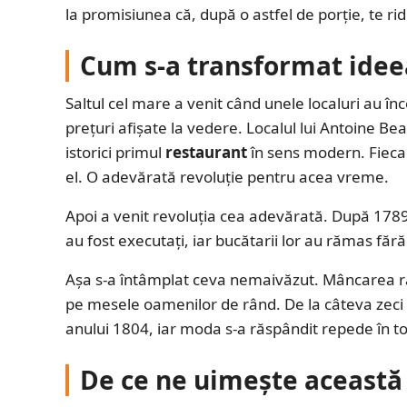
la promisiunea că, după o astfel de porție, te rid
Cum s-a transformat ideea
Saltul cel mare a venit când unele localuri au în
prețuri afișate la vedere. Localul lui Antoine Bea
istorici primul
restaurant
în sens modern. Fiecare
el. O adevărată revoluție pentru acea vreme.
Apoi a venit revoluția cea adevărată. După 1789,
au fost executați, iar bucătarii lor au rămas fără 
Așa s-a întâmplat ceva nemaivăzut. Mâncarea raf
pe mesele oamenilor de rând. De la câteva zeci de
anului 1804, iar moda s-a răspândit repede în t
De ce ne uimește această 