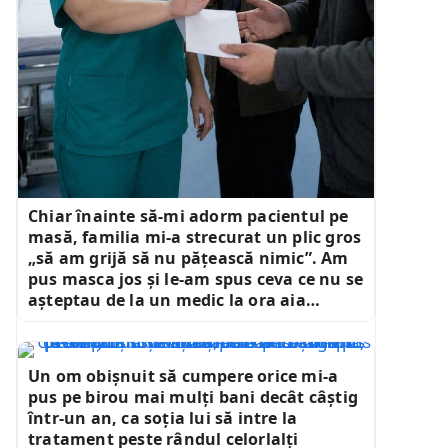
Chiar înainte să-mi adorm pacientul pe
masă, familia mi-a strecurat un plic gros
„să am grijă să nu pățească nimic”. Am
pus masca jos și le-am spus ceva ce nu se
așteptau de la un medic la ora aia…
Un om obișnuit să cumpere orice mi-a
pus pe birou mai mulți bani decât câștig
într-un an, ca soția lui să intre la
tratament peste rândul celorlalți