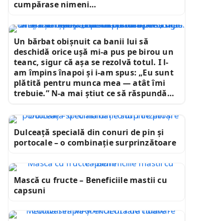
cumpărase nimeni…
Un bărbat obișnuit ca banii lui să
deschidă orice ușă mi-a pus pe birou un
teanc, sigur că așa se rezolvă totul. I l-
am împins înapoi și i-am spus: „Eu sunt
plătită pentru munca mea — atât îmi
trebuie.” N-a mai știut ce să răspundă…
Dulceață specială din conuri de pin și
portocale – o combinație surprinzătoare
Mască cu fructe – Beneficiile mastii cu
capsuni