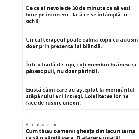
De ce ai nevoie de 30 de minute ca să vezi
bine pe întuneric. Iată ce se întâmplă în
ochi!
Un cal terapeut poate calma copii cu autism
doar prin prezența lui blândă.
Într-o haită de lupi, toți membrii hrănesc și
păzesc puii, nu doar părinții.
Există câini care au așteptat la mormântul
stăpânului ani întregi. Loialitatea lor ne
face de rușine uneori.
Articol anterior
Cum tăiau oamenii gheața din lacuri iarna
ca să o vândă vara. O afacere uitată!