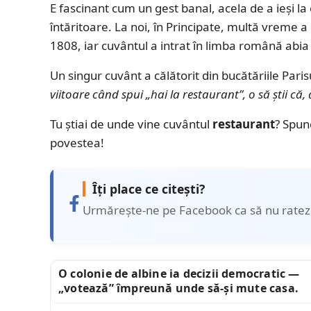
E fascinant cum un gest banal, acela de a ieși l
întăritoare. La noi, în Principate, multă vreme 
1808, iar cuvântul a intrat în limba română abia î
Un singur cuvânt a călătorit din bucătăriile Paris
viitoare când spui „hai la restaurant”, o să știi că, 
Tu știai de unde vine cuvântul
restaurant
? Spun
povestea!
Îți place ce citești?
Urmărește-ne pe Facebook ca să nu ratezi 
O colonie de albine ia decizii democratic —
„votează” împreună unde să-și mute casa.