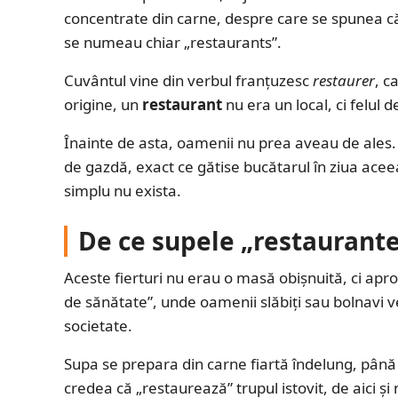
concentrate din carne, despre care se spunea că 
se numeau chiar „restaurants”.
Cuvântul vine din verbul franțuzesc
restaurer
, c
origine, un
restaurant
nu era un local, ci felul 
Înainte de asta, oamenii nu prea aveau de ales.
de gazdă, exact ce gătise bucătarul în ziua ac
simplu nu exista.
De ce supele „restaurante
Aceste fierturi nu erau o masă obișnuită, ci apr
de sănătate”, unde oamenii slăbiți sau bolnavi v
societate.
Supa se prepara din carne fiartă îndelung, până 
credea că „restaurează” trupul istovit, de aici ș