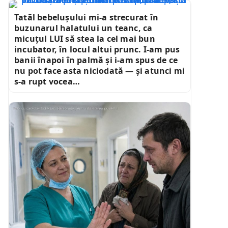
Tatăl bebelușului mi-a strecurat în
buzunarul halatului un teanc, ca
micuțul LUI să stea la cel mai bun
incubator, în locul altui prunc. I-am pus
banii înapoi în palmă și i-am spus de ce
nu pot face asta niciodată — și atunci mi
s-a rupt vocea…