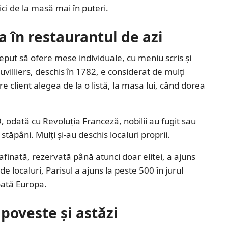
ici de la masă mai în puteri.
 în restaurantul de azi
ceput să ofere mese individuale, cu meniu scris și
uvilliers, deschis în 1782, e considerat de mulți
 client alegea de la o listă, la masa lui, când dorea
 odată cu Revoluția Franceză, nobilii au fugit sau
stăpâni. Mulți și-au deschis localuri proprii.
inată, rezervată până atunci doar elitei, a ajuns
 localuri, Parisul a ajuns la peste 500 în jurul
oată Europa.
poveste și astăzi