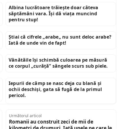
Albina lucrătoare trăiește doar câteva
săptămâni vara. Își dă viața muncind
pentru stup!
Știai că cifrele „arabe„ nu sunt deloc arabe?
Iată de unde vin de fapt!
Vânătăile își schimbă culoarea pe măsură
ce corpul „curăță” sângele scurs sub piele.
Iepurii de câmp se nasc deja cu blană și
ochii deschiși, gata să fugă de la primul
pericol.
Următorul articol
Romanii au construit zeci de mii de
kilometri de drumuri. Iată unele pe care le