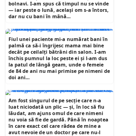
bolnavi. I-am spus că timpul nu se vinde
— iar peste o lună, același om s-a întors,
dar nu cu bani în mână…
Fiul unei paciente mi-a numărat bani în
palmă ca să-i îngrijesc mama mai bine
decât pe ceilalți bătrâni din salon. I-am
închis pumnul la loc peste ei și l-am dus
la patul de lângă geam, unde o femeie
de 84 de ani nu mai primise pe nimeni de
doi ani…
Am fost singurul de pe secție care n-a
luat niciodată un plic — și, în loc să fiu
lăudat, am ajuns omul de care nimeni
nu voia să fie de gardă. Până în noaptea
în care exact cel care râdea de mine a
avut nevoie de un doctor pe care nu-l