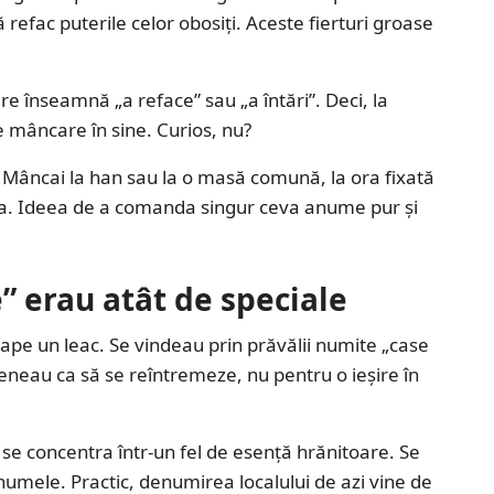
refac puterile celor obosiți. Aceste fierturi groase
are înseamnă „a reface” sau „a întări”. Deci, la
de mâncare în sine. Curios, nu?
 Mâncai la han sau la o masă comună, la ora fixată
eea. Ideea de a comanda singur ceva anume pur și
” erau atât de speciale
oape un leac. Se vindeau prin prăvălii numite „case
eneau ca să se reîntremeze, nu pentru o ieșire în
se concentra într-un fel de esență hrănitoare. Se
i numele. Practic, denumirea localului de azi vine de