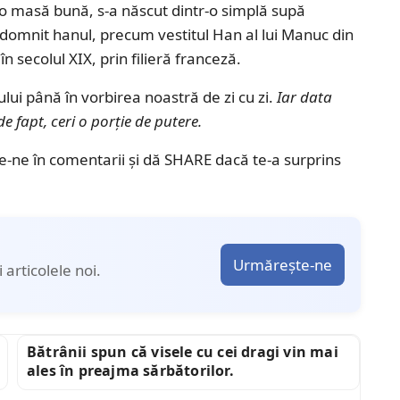
a o masă bună, s-a născut dintr-o simplă supă
a domnit hanul, precum vestitul Han al lui Manuc din
n secolul XIX, prin filieră franceză.
ului până în vorbirea noastră de zi cu zi.
Iar data
de fapt, ceri o porție de putere.
e-ne în comentarii și dă SHARE dacă te-a surprins
Urmărește-ne
articolele noi.
Bătrânii spun că visele cu cei dragi vin mai
ales în preajma sărbătorilor.