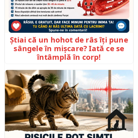
Știai că un hohot de râs îți pune
sângele în mișcare? Iată ce se
întâmplă în corp!