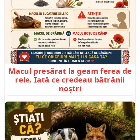
Macul presărat la geam ferea de
rele. Iată ce credeau bătrânii
noștri