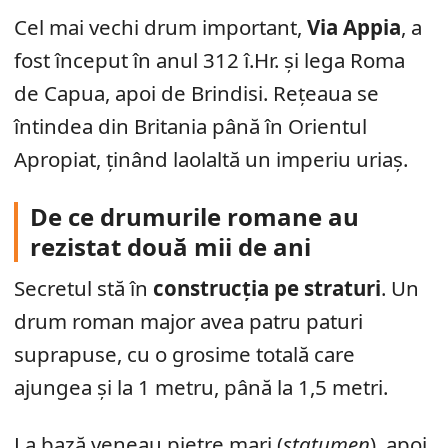
Cel mai vechi drum important,
Via Appia
, a
fost început în anul 312 î.Hr. și lega Roma
de Capua, apoi de Brindisi. Rețeaua se
întindea din Britania până în Orientul
Apropiat, ținând laolaltă un imperiu uriaș.
De ce drumurile romane au
rezistat două mii de ani
Secretul stă în
construcția pe straturi
. Un
drum roman major avea patru paturi
suprapuse, cu o grosime totală care
ajungea și la 1 metru, până la 1,5 metri.
La bază veneau pietre mari (
statumen
), apoi