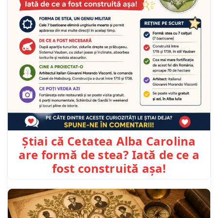
Știai că Cetatea Alba Carolina
are formă de stea? Iată de ce a
fost construită așa!