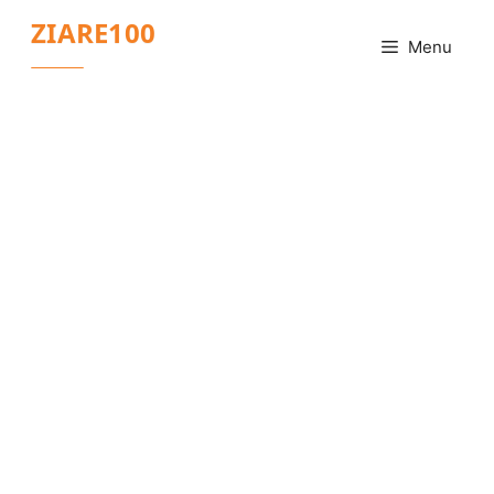
Sari
ZIARE100
la
Menu
conținut