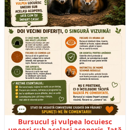
Bursucul și vulpea locuiesc
uneori sub același acoperiș. Iată