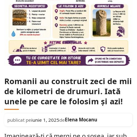
Romanii au construit zeci de mii
de kilometri de drumuri. Iată
unele pe care le folosim și azi!
Elena Mocanu
publicat pe
iunie 1, 2025
de
Imaginează-ți că mergi pe o șosea, iar sub