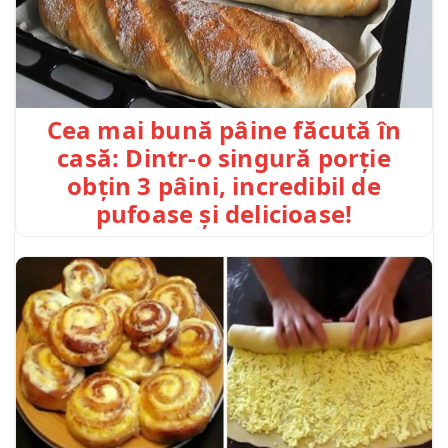
Cea mai bună pâine făcută în
casă: Dintr-o singură porție
obțin 3 pâini, incredibil de
pufoase și delicioase!