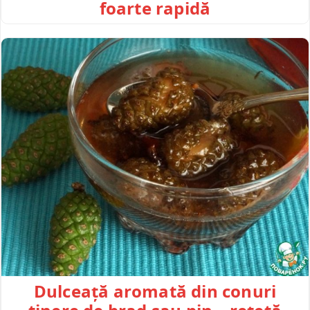
foarte rapidă
Dulceață aromată din conuri