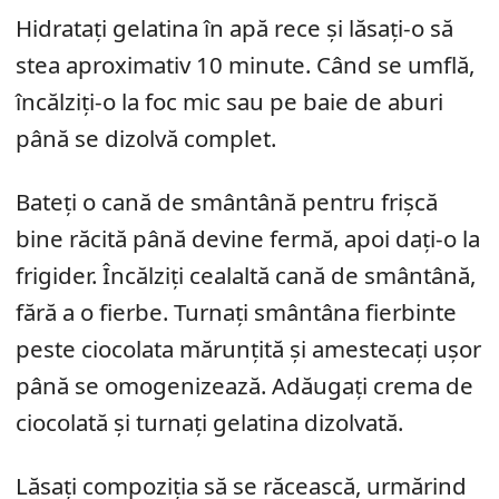
Hidratați gelatina în apă rece și lăsați-o să
stea aproximativ 10 minute. Când se umflă,
încălziți-o la foc mic sau pe baie de aburi
până se dizolvă complet.
Bateți o cană de smântână pentru frișcă
bine răcită până devine fermă, apoi dați-o la
frigider. Încălziți cealaltă cană de smântână,
fără a o fierbe. Turnați smântâna fierbinte
peste ciocolata mărunțită și amestecați ușor
până se omogenizează. Adăugați crema de
ciocolată și turnați gelatina dizolvată.
Lăsați compoziția să se răcească, urmărind