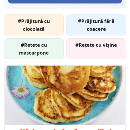
#Prăjitură cu
#Prăjitură fără
ciocolată
coacere
#Retete cu
#Rețete cu vișine
mascarpone