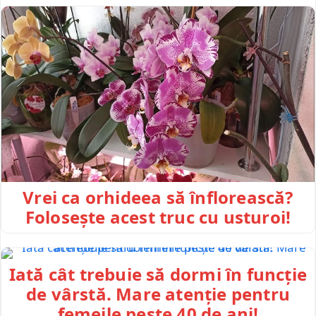
Vrei ca orhideea să înflorească?
Folosește acest truc cu usturoi!
Iată cât trebuie să dormi în funcție
de vârstă. Mare atenție pentru
femeile peste 40 de ani!