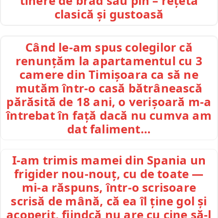
tinere de brad sau pin – rețetă
clasică și gustoasă
Când le-am spus colegilor că
renunțăm la apartamentul cu 3
camere din Timișoara ca să ne
mutăm într-o casă bătrânească
părăsită de 18 ani, o verișoară m-a
întrebat în față dacă nu cumva am
dat faliment…
I-am trimis mamei din Spania un
frigider nou-nouț, cu de toate —
mi-a răspuns, într-o scrisoare
scrisă de mână, că ea îl ține gol și
acoperit, fiindcă nu are cu cine să-l