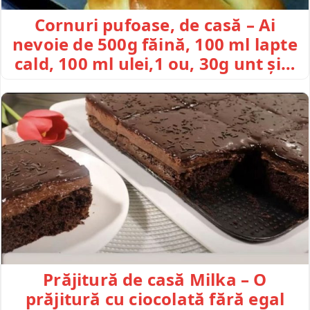
Cornuri pufoase, de casă – Ai
nevoie de 500g făină, 100 ml lapte
cald, 100 ml ulei,1 ou, 30g unt și…
Prăjitură de casă Milka – O
prăjitură cu ciocolată fără egal