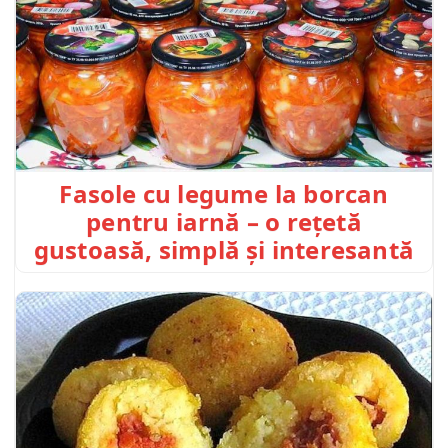
Fasole cu legume la borcan
pentru iarnă – o rețetă
gustoasă, simplă și interesantă