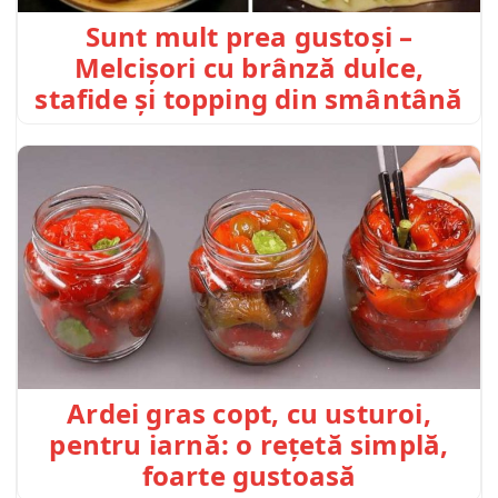
Sunt mult prea gustoși –
Melcișori cu brânză dulce,
stafide și topping din smântână
Ardei gras copt, cu usturoi,
pentru iarnă: o rețetă simplă,
foarte gustoasă