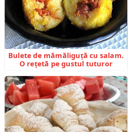
Bulete de mămăliguță cu salam.
O rețetă pe gustul tuturor