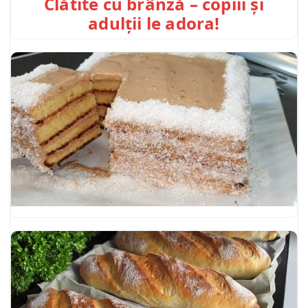
Clătite cu brânză – copiii și
adulții le adora!