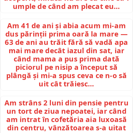
umple de când am plecat eu…
Am 41 de ani și abia acum mi-am
dus părinții prima oară la mare —
63 de ani au trăit fără să vadă apa
mai mare decât iazul din sat, iar
când mama a pus prima dată
piciorul pe nisip a început să
plângă și mi-a spus ceva ce n-o să
uit cât trăiesc…
Am strâns 2 luni din pensie pentru
un tort de ziua nepoatei, iar când
am intrat în cofetăria aia luxoasă
din centru, vânzătoarea s-a uitat