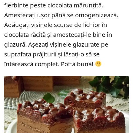
fierbinte peste ciocolata mărunțită.
Amestecați ușor până se omogenizează.
Adăugați vișinele scurse de lichior în
ciocolata răcită și amestecați-le bine în
glazură. Așezați vișinele glazurate pe
suprafața prăjiturii și lăsați-o să se
întărească complet. Poftă bună!