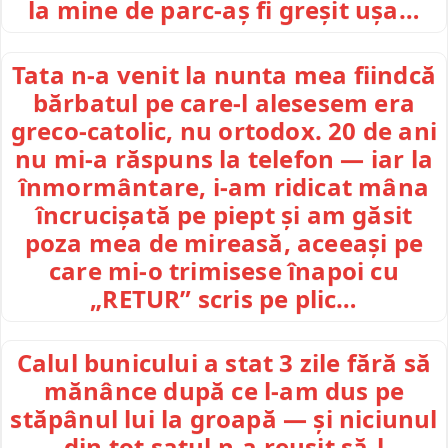
la mine de parc-aș fi greșit ușa…
Tata n-a venit la nunta mea fiindcă
bărbatul pe care-l alesesem era
greco-catolic, nu ortodox. 20 de ani
nu mi-a răspuns la telefon — iar la
înmormântare, i-am ridicat mâna
încrucișată pe piept și am găsit
poza mea de mireasă, aceeași pe
care mi-o trimisese înapoi cu
„RETUR” scris pe plic…
Calul bunicului a stat 3 zile fără să
mănânce după ce l-am dus pe
stăpânul lui la groapă — și niciunul
din tot satul n-a reușit să-l