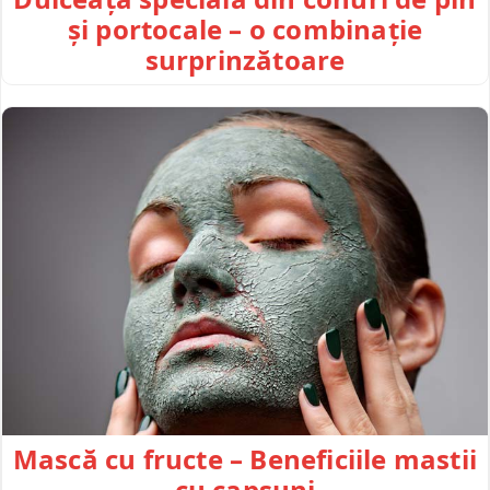
și portocale – o combinație
surprinzătoare
Mască cu fructe – Beneficiile mastii
cu capsuni