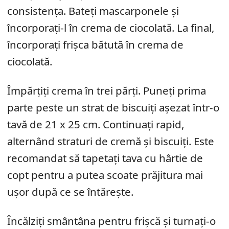
consistența. Bateți mascarponele și
încorporați-l în crema de ciocolată. La final,
încorporați frișca bătută în crema de
ciocolată.
Împărțiți crema în trei părți. Puneți prima
parte peste un strat de biscuiți așezat într-o
tavă de 21 x 25 cm. Continuați rapid,
alternând straturi de cremă și biscuiți. Este
recomandat să tapetați tava cu hârtie de
copt pentru a putea scoate prăjitura mai
ușor după ce se întărește.
Încălziți smântâna pentru frișcă și turnați-o