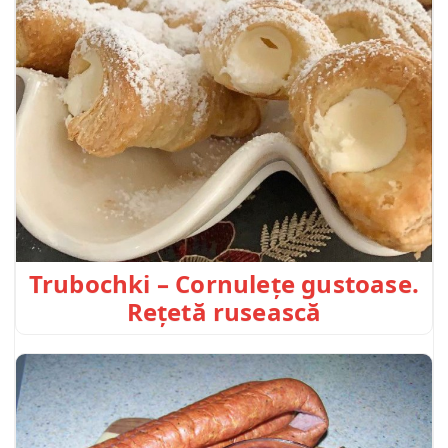
Trubochki – Cornulețe gustoase.
Rețetă rusească