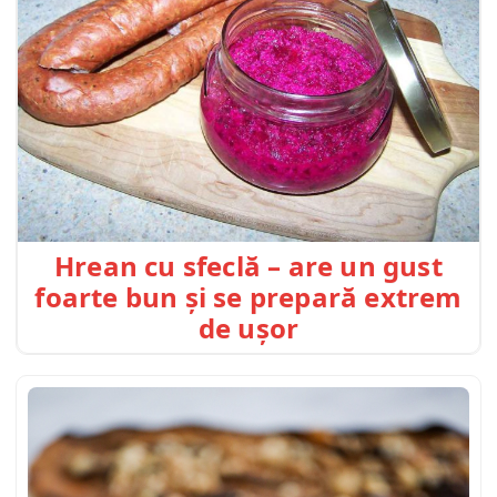
Hrean cu sfeclă – are un gust
foarte bun și se prepară extrem
de ușor