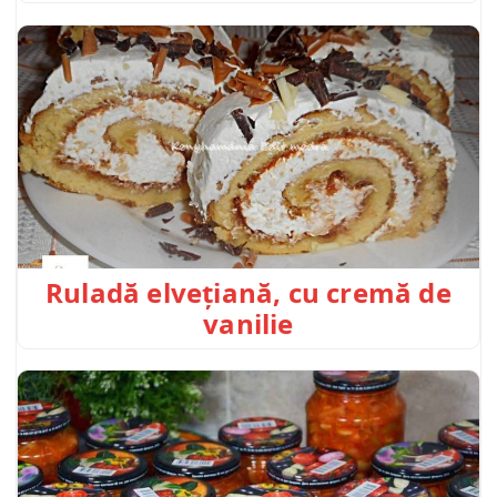
Ruladă elvețiană, cu cremă de
vanilie