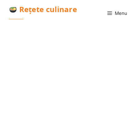
Sari
Rețete culinare
la
Menu
conținut