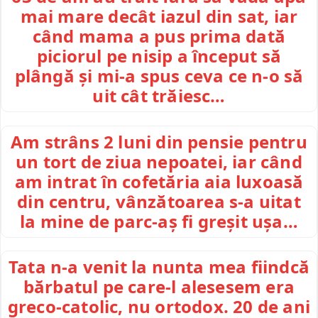
mai mare decât iazul din sat, iar
când mama a pus prima dată
piciorul pe nisip a început să
plângă și mi-a spus ceva ce n-o să
uit cât trăiesc…
Am strâns 2 luni din pensie pentru
un tort de ziua nepoatei, iar când
am intrat în cofetăria aia luxoasă
din centru, vânzătoarea s-a uitat
la mine de parc-aș fi greșit ușa…
Tata n-a venit la nunta mea fiindcă
bărbatul pe care-l alesesem era
greco-catolic, nu ortodox. 20 de ani