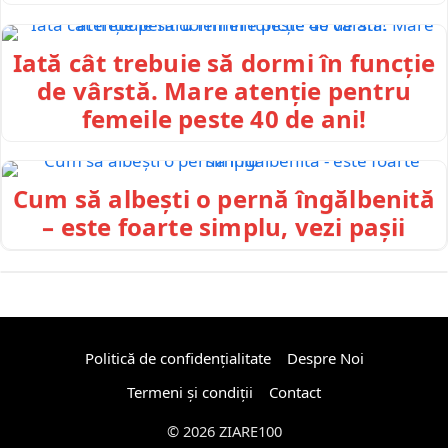
Iată cât trebuie să dormi în funcție
de vârstă. Mare atenție pentru
femeile peste 40 de ani!
Cum să albești o pernă îngălbenită
– este foarte simplu, vezi pașii
Politică de confidențialitate
Despre Noi
Termeni și condiții
Contact
© 2026 ZIARE100