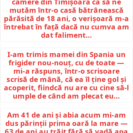
camere din Timișoara ca să ne
mutăm într-o casă bătrânească
părăsită de 18 ani, o verișoară m-a
întrebat în față dacă nu cumva am
dat faliment…
I-am trimis mamei din Spania un
frigider nou-nouț, cu de toate —
mi-a răspuns, într-o scrisoare
scrisă de mână, că ea îl ține gol și
acoperit, fiindcă nu are cu cine să-l
umple de când am plecat eu…
Am 41 de ani și abia acum mi-am
dus părinții prima oară la mare —
63 de ani au trăit fără să vadă apa