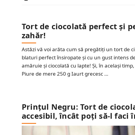
Tort de ciocolată perfect și p
zahăr!
Astăzi vă voi arăta cum să pregătiți un tort de 
blaturi perfect însiropate și cu un gust intens 
amăruie și ciocolată cu lapte! Și, în același timp
Piure de mere 250 g Iaurt grecesc …
Prințul Negru: Tort de ciocola
accesibil, încât poți să-l faci î