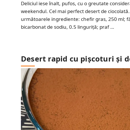
Deliciul iese înalt, pufos, cu o greutate consider
weekendul. Cel mai perfect desert de ciocolată
următoarele ingrediente: chefir gras, 250 ml; fă
bicarbonat de sodiu, 0.5 linguriță; praf …
Desert rapid cu pișcoturi și 