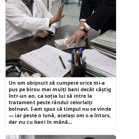
Un om obișnuit să cumpere orice mi-a
pus pe birou mai mulți bani decât câștig
într-un an, ca soția lui să intre la
tratament peste rândul celorlalți
bolnavi. I-am spus că timpul nu se vinde
— iar peste o lună, același om s-a întors,
dar nu cu bani în mână…