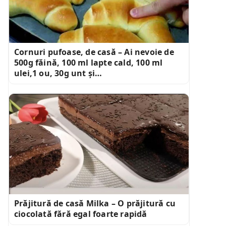
Cornuri pufoase, de casă – Ai nevoie de
500g făină, 100 ml lapte cald, 100 ml
ulei,1 ou, 30g unt și…
Prăjitură de casă Milka – O prăjitură cu
ciocolată fără egal foarte rapidă