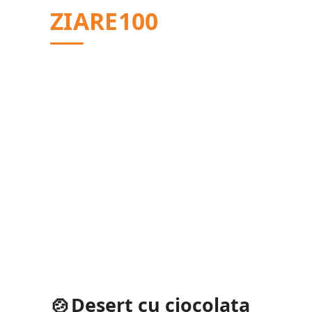
Sari
ZIARE100
la
conținut
Desert cu ciocolata