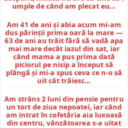
umple de când am plecat eu…
Am 41 de ani și abia acum mi-am
dus părinții prima oară la mare —
63 de ani au trăit fără să vadă apa
mai mare decât iazul din sat, iar
când mama a pus prima dată
piciorul pe nisip a început să
plângă și mi-a spus ceva ce n-o să
uit cât trăiesc…
Am strâns 2 luni din pensie pentru
un tort de ziua nepoatei, iar când
am intrat în cofetăria aia luxoasă
din centru, vânzătoarea s-a uitat