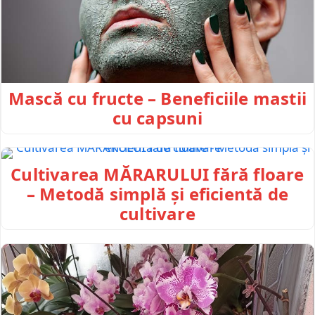
Mască cu fructe – Beneficiile mastii
cu capsuni
Cultivarea MĂRARULUI fără floare
– Metodă simplă și eficientă de
cultivare