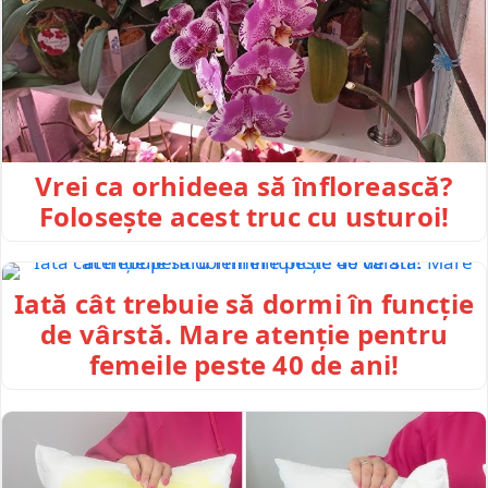
Vrei ca orhideea să înflorească?
Folosește acest truc cu usturoi!
Iată cât trebuie să dormi în funcție
de vârstă. Mare atenție pentru
femeile peste 40 de ani!