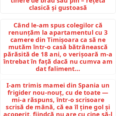
tinere de brad sau pin – rețetă
clasică și gustoasă
Când le-am spus colegilor că
renunțăm la apartamentul cu 3
camere din Timișoara ca să ne
mutăm într-o casă bătrânească
părăsită de 18 ani, o verișoară m-a
întrebat în față dacă nu cumva am
dat faliment…
I-am trimis mamei din Spania un
frigider nou-nouț, cu de toate —
mi-a răspuns, într-o scrisoare
scrisă de mână, că ea îl ține gol și
acoperit, fiindcă nu are cu cine să-l