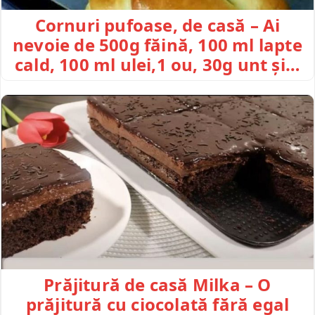
Cornuri pufoase, de casă – Ai
nevoie de 500g făină, 100 ml lapte
cald, 100 ml ulei,1 ou, 30g unt și…
Prăjitură de casă Milka – O
prăjitură cu ciocolată fără egal