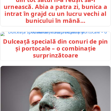
urnească. Abia a patra zi, bunica a
intrat în grajd cu un lucru vechi al
bunicului în mână…
Dulceață specială din conuri de pin
și portocale – o combinație
surprinzătoare