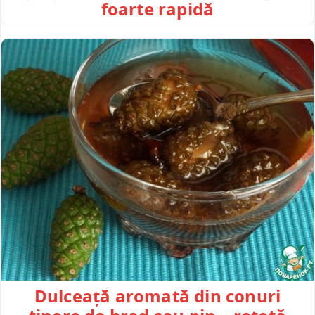
foarte rapidă
Dulceață aromată din conuri