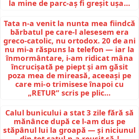
la mine de parc-aș fi greșit ușa…
Tata n-a venit la nunta mea fiindcă
bărbatul pe care-l alesesem era
greco-catolic, nu ortodox. 20 de ani
nu mi-a răspuns la telefon — iar la
înmormântare, i-am ridicat mâna
încrucișată pe piept și am găsit
poza mea de mireasă, aceeași pe
care mi-o trimisese înapoi cu
„RETUR” scris pe plic…
Calul bunicului a stat 3 zile fără să
mănânce după ce l-am dus pe
stăpânul lui la groapă — și niciunul
din tot satul n-a reușit să-l