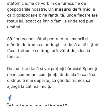
statornicia, fie că vorbim de furnici, fie de
gospodăriile noastre. Un
mușuroi de furnici
e
ca o gospodărie bine rânduită, unde fiecare are
rostul lui, exact ca într-o familie unde toți pun
umărul.
Să fim recunoscători pentru darul muncii și
mândri de truda celor dragi. Iar dacă astăzi ți-ai
făcut treburile cu drag, ai învățat deja lecția
furnicii.
Dați un like dacă și voi prețuiți hărnicia! Spuneți-
ne în comentarii cum țineți rânduiala în casă și
distribuiți mai departe, ca gândul frumos să
ajungă la cât mai mulți.