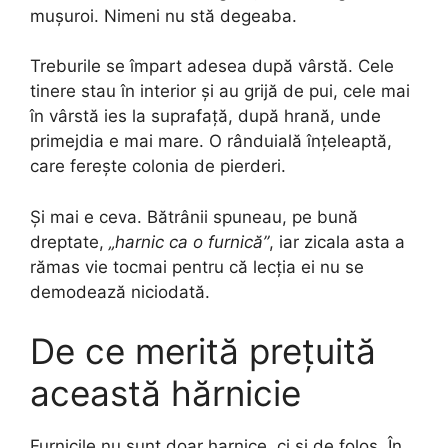
mușuroi. Nimeni nu stă degeaba.
Treburile se împart adesea după vârstă. Cele
tinere stau în interior și au grijă de pui, cele mai
în vârstă ies la suprafață, după hrană, unde
primejdia e mai mare. O rânduială înțeleaptă,
care ferește colonia de pierderi.
Și mai e ceva. Bătrânii spuneau, pe bună
dreptate,
„harnic ca o furnică”
, iar zicala asta a
rămas vie tocmai pentru că lecția ei nu se
demodează niciodată.
De ce merită prețuită
această hărnicie
Furnicile nu sunt doar harnice, ci și de folos. În