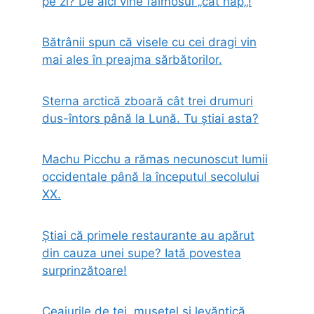
pe zi? De aici vine faimosul „cat nap„!
Bătrânii spun că visele cu cei dragi vin
mai ales în preajma sărbătorilor.
Sterna arctică zboară cât trei drumuri
dus-întors până la Lună. Tu știai asta?
Machu Picchu a rămas necunoscut lumii
occidentale până la începutul secolului
XX.
Știai că primele restaurante au apărut
din cauza unei supe? Iată povestea
surprinzătoare!
Ceaiurile de tei, mușețel și levănțică