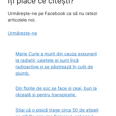
Îți place ce citești?
Urmărește-ne pe Facebook ca să nu ratezi
articolele noi.
Urmărește-ne
Marie Curie a murit din cauza expunerii
la radiații; caietele ei sunt încă
radioactive și se păstrează în cutii de
plumb.
Din florile de soc se face și ceai, bun la
răceală și pentru transpirație.
Știai că o pisică trage circa 50 de ațipeli