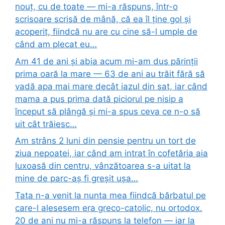
nouț, cu de toate — mi-a răspuns, într-o
scrisoare scrisă de mână, că ea îl ține gol și
acoperit, fiindcă nu are cu cine să-l umple de
când am plecat eu…
Am 41 de ani și abia acum mi-am dus părinții
prima oară la mare — 63 de ani au trăit fără să
vadă apa mai mare decât iazul din sat, iar când
mama a pus prima dată piciorul pe nisip a
început să plângă și mi-a spus ceva ce n-o să
uit cât trăiesc…
Am strâns 2 luni din pensie pentru un tort de
ziua nepoatei, iar când am intrat în cofetăria aia
luxoasă din centru, vânzătoarea s-a uitat la
mine de parc-aș fi greșit ușa…
Tata n-a venit la nunta mea fiindcă bărbatul pe
care-l alesesem era greco-catolic, nu ortodox.
20 de ani nu mi-a răspuns la telefon — iar la