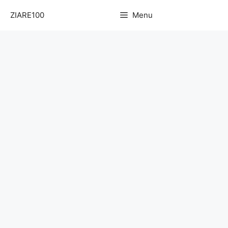
Sari
ZIARE100
Menu
la
conținut