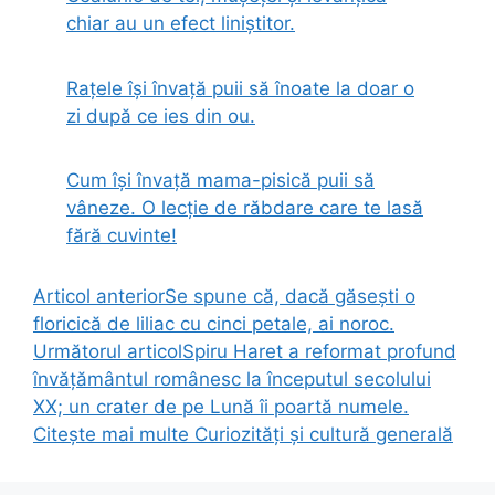
chiar au un efect liniștitor.
Rațele își învață puii să înoate la doar o
zi după ce ies din ou.
Cum își învață mama-pisică puii să
vâneze. O lecție de răbdare care te lasă
fără cuvinte!
Articol anterior
Se spune că, dacă găsești o
floricică de liliac cu cinci petale, ai noroc.
Următorul articol
Spiru Haret a reformat profund
învățământul românesc la începutul secolului
XX; un crater de pe Lună îi poartă numele.
Citește mai multe
Curiozități și cultură generală