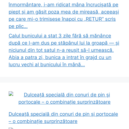
înmormântare, i-am ridicat mâna încrucișată pe
piept și am găsit poza mea de mireasă, aceeași
pe care mi-o trimisese înapoi cu „RETUR” scris
pe plic…
Calul bunicului a stat 3 zile fără să mănânce
după ce l-am dus pe stăpânul lui la groapă — și
niciunul din tot satul n-a reușit să-l urnească.
Abia a patra zi, bunica a intrat în grajd cu un
lucru vechi al bunicului în mână…
Dulceață specială din conuri de pin și portocale
– o combinație surprinzătoare