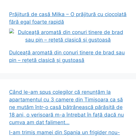
Prăjitură de casă Milka – O prăjitură cu ciocolată
fără egal foarte rapidă
Dulceață aromată din conuri tinere de brad sau
pin – rețetă clasică și gustoasă
Când le-am spus colegilor că renunțăm la
apartamentul cu 3 camere din Timișoara ca să
ne mutăm într-o casă bătrânească părăsită de
18 ani, o verișoară m-a întrebat în față dacă nu
cumva am dat faliment…
I-am trimis mamei din Spania un frigider nou-