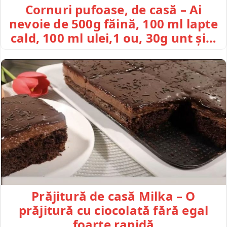
Cornuri pufoase, de casă – Ai
nevoie de 500g făină, 100 ml lapte
cald, 100 ml ulei,1 ou, 30g unt și…
Prăjitură de casă Milka – O
prăjitură cu ciocolată fără egal
foarte rapidă