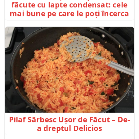
făcute cu lapte condensat: cele
mai bune pe care le poți încerca
Pilaf Sârbesc Ușor de Făcut – De-
a dreptul Delicios