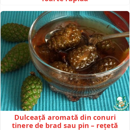
Dulceață aromată din conuri
tinere de brad sau pin – rețetă