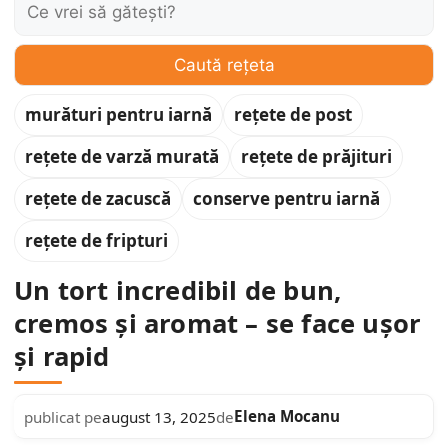
Caută:
Caută rețeta
murături pentru iarnă
rețete de post
rețete de varză murată
rețete de prăjituri
rețete de zacuscă
conserve pentru iarnă
rețete de fripturi
Un tort incredibil de bun,
cremos și aromat – se face ușor
și rapid
Elena Mocanu
publicat pe
august 13, 2025
de