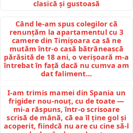
clasică și gustoasă
Când le-am spus colegilor că
renunțăm la apartamentul cu 3
camere din Timișoara ca să ne
mutăm într-o casă bătrânească
părăsită de 18 ani, o verișoară m-a
întrebat în față dacă nu cumva am
dat faliment…
I-am trimis mamei din Spania un
frigider nou-nouț, cu de toate —
mi-a răspuns, într-o scrisoare
scrisă de mână, că ea îl ține gol și
acoperit, fiindcă nu are cu cine să-l