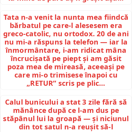
Tata n-a venit la nunta mea fiindcă
bărbatul pe care-l alesesem era
greco-catolic, nu ortodox. 20 de ani
nu mi-a răspuns la telefon — iar la
înmormântare, i-am ridicat mâna
încrucișată pe piept și am găsit
poza mea de mireasă, aceeași pe
care mi-o trimisese înapoi cu
„RETUR” scris pe plic…
Calul bunicului a stat 3 zile fără să
mănânce după ce l-am dus pe
stăpânul lui la groapă — și niciunul
din tot satul n-a reușit să-l