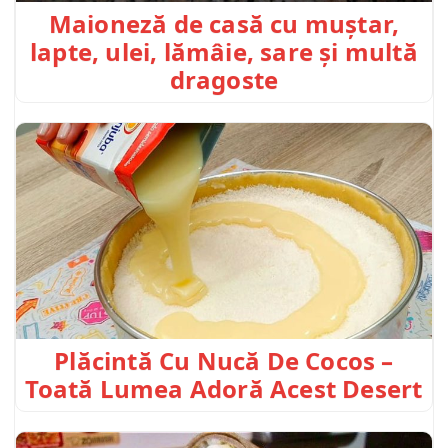
Maioneză de casă cu muștar,
lapte, ulei, lămâie, sare și multă
dragoste
Plăcintă Cu Nucă De Cocos –
Toată Lumea Adoră Acest Desert