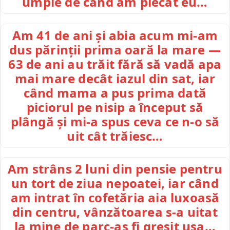
umple de când am plecat eu…
Am 41 de ani și abia acum mi-am
dus părinții prima oară la mare —
63 de ani au trăit fără să vadă apa
mai mare decât iazul din sat, iar
când mama a pus prima dată
piciorul pe nisip a început să
plângă și mi-a spus ceva ce n-o să
uit cât trăiesc…
Am strâns 2 luni din pensie pentru
un tort de ziua nepoatei, iar când
am intrat în cofetăria aia luxoasă
din centru, vânzătoarea s-a uitat
la mine de parc-aș fi greșit ușa…