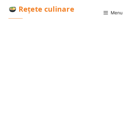
Sari
Rețete culinare
la
Menu
conținut