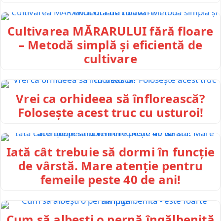
Cultivarea MĂRARULUI fără floare
– Metodă simplă și eficientă de
cultivare
Vrei ca orhideea să înflorească?
Folosește acest truc cu usturoi!
Iată cât trebuie să dormi în funcție
de vârstă. Mare atenție pentru
femeile peste 40 de ani!
Cum să albești o pernă îngălbenită