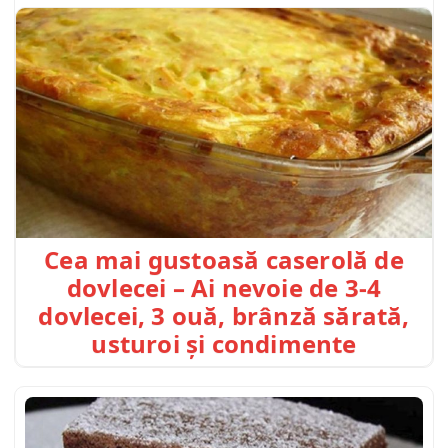
Cea mai gustoasă caserolă de
dovlecei – Ai nevoie de 3-4
dovlecei, 3 ouă, brânză sărată,
usturoi și condimente