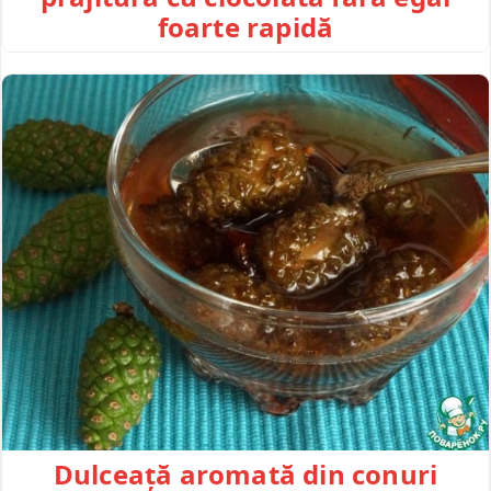
foarte rapidă
Dulceață aromată din conuri