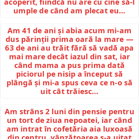
acoperit, fiindcă nu are cu cine să-l
umple de când am plecat eu…
Am 41 de ani și abia acum mi-am
dus părinții prima oară la mare —
63 de ani au trăit fără să vadă apa
mai mare decât iazul din sat, iar
când mama a pus prima dată
piciorul pe nisip a început să
plângă și mi-a spus ceva ce n-o să
uit cât trăiesc…
Am strâns 2 luni din pensie pentru
un tort de ziua nepoatei, iar când
am intrat în cofetăria aia luxoasă
din centru, vânzătoarea s-a uitat