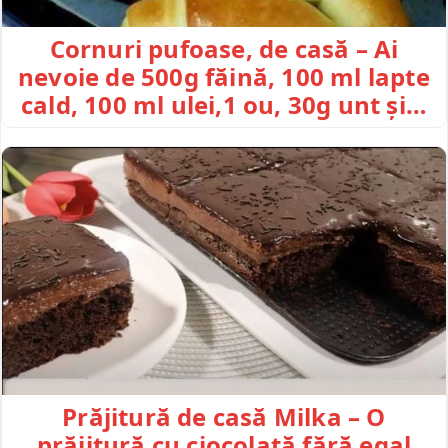
Cornuri pufoase, de casă – Ai
nevoie de 500g făină, 100 ml lapte
cald, 100 ml ulei,1 ou, 30g unt și…
Prăjitură de casă Milka – O
prăjitură cu ciocolată fără egal