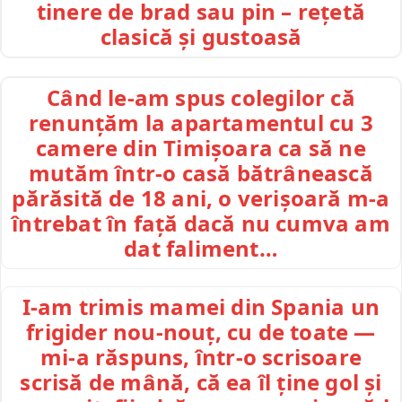
tinere de brad sau pin – rețetă
clasică și gustoasă
Când le-am spus colegilor că
renunțăm la apartamentul cu 3
camere din Timișoara ca să ne
mutăm într-o casă bătrânească
părăsită de 18 ani, o verișoară m-a
întrebat în față dacă nu cumva am
dat faliment…
I-am trimis mamei din Spania un
frigider nou-nouț, cu de toate —
mi-a răspuns, într-o scrisoare
scrisă de mână, că ea îl ține gol și