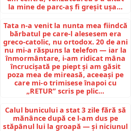
la mine de parc-aș fi greșit ușa…
Tata n-a venit la nunta mea fiindcă
bărbatul pe care-l alesesem era
greco-catolic, nu ortodox. 20 de ani
nu mi-a răspuns la telefon — iar la
înmormântare, i-am ridicat mâna
încrucișată pe piept și am găsit
poza mea de mireasă, aceeași pe
care mi-o trimisese înapoi cu
„RETUR” scris pe plic…
Calul bunicului a stat 3 zile fără să
mănânce după ce l-am dus pe
stăpânul lui la groapă — și niciunul