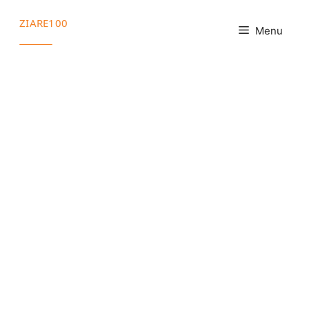
Sari
ZIARE100
la
Menu
conținut