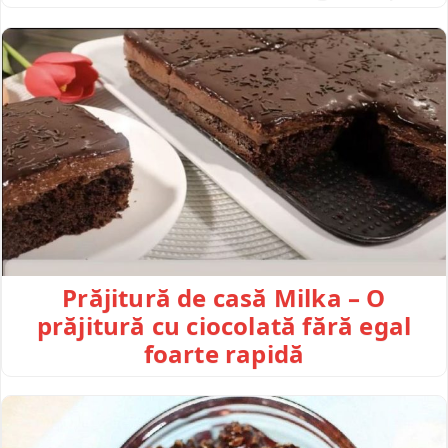
Prăjitură de casă Milka – O
prăjitură cu ciocolată fără egal
foarte rapidă