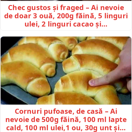
Chec gustos și fraged – Ai nevoie
de doar 3 ouă, 200g făină, 5 linguri
ulei, 2 linguri cacao și…
Cornuri pufoase, de casă – Ai
nevoie de 500g făină, 100 ml lapte
cald, 100 ml ulei,1 ou, 30g unt și…