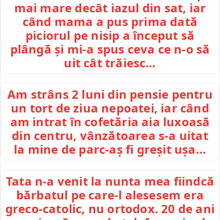
mai mare decât iazul din sat, iar
când mama a pus prima dată
piciorul pe nisip a început să
plângă și mi-a spus ceva ce n-o să
uit cât trăiesc…
Am strâns 2 luni din pensie pentru
un tort de ziua nepoatei, iar când
am intrat în cofetăria aia luxoasă
din centru, vânzătoarea s-a uitat
la mine de parc-aș fi greșit ușa…
Tata n-a venit la nunta mea fiindcă
bărbatul pe care-l alesesem era
greco-catolic, nu ortodox. 20 de ani