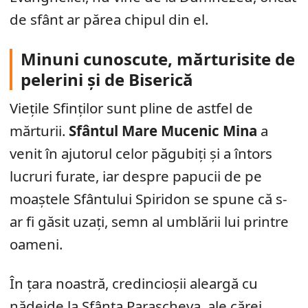
de sfânt ar părea chipul din el.
Minuni cunoscute, mărturisite de
pelerini și de Biserică
Viețile Sfinților sunt pline de astfel de
mărturii.
Sfântul Mare Mucenic Mina
a
venit în ajutorul celor păgubiți și a întors
lucruri furate, iar despre papucii de pe
moaștele Sfântului Spiridon se spune că s-
ar fi găsit uzați, semn al umblării lui printre
oameni.
În țara noastră, credincioșii aleargă cu
nădejde la Sfânta Parascheva, ale cărei