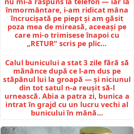
nu mi-a răspuns la telefon — iar la
înmormântare, i-am ridicat mâna
încrucișată pe piept și am găsit
poza mea de mireasă, aceeași pe
care mi-o trimisese înapoi cu
„RETUR” scris pe plic…
Calul bunicului a stat 3 zile fără să
mănânce după ce l-am dus pe
stăpânul lui la groapă — și niciunul
din tot satul n-a reușit să-l
urnească. Abia a patra zi, bunica a
intrat în grajd cu un lucru vechi al
bunicului în mână…