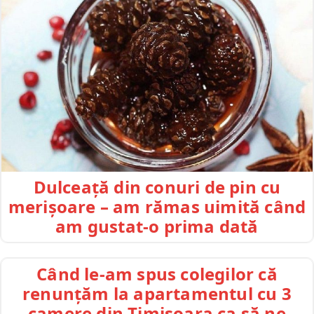
Dulceață din conuri de pin cu
merișoare – am rămas uimită când
am gustat-o prima dată
Când le-am spus colegilor că
renunțăm la apartamentul cu 3
camere din Timișoara ca să ne