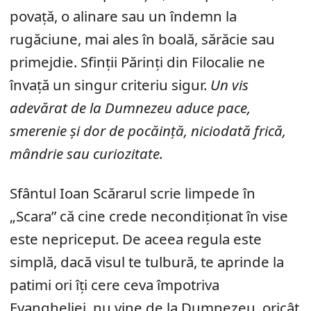
povață, o alinare sau un îndemn la
rugăciune, mai ales în boală, sărăcie sau
primejdie. Sfinții Părinți din Filocalie ne
învață un singur criteriu sigur.
Un vis
adevărat de la Dumnezeu aduce pace,
smerenie și dor de pocăință, niciodată frică,
mândrie sau curiozitate.
Sfântul Ioan Scărarul scrie limpede în
„Scara” că cine crede necondiționat în vise
este nepriceput. De aceea regula este
simplă, dacă visul te tulbură, te aprinde la
patimi ori îți cere ceva împotriva
Evangheliei, nu vine de la Dumnezeu, oricât