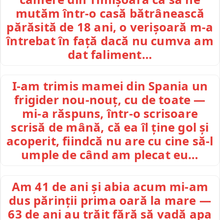
mutăm într-o casă bătrânească
părăsită de 18 ani, o verișoară m-a
întrebat în față dacă nu cumva am
dat faliment…
I-am trimis mamei din Spania un
frigider nou-nouț, cu de toate —
mi-a răspuns, într-o scrisoare
scrisă de mână, că ea îl ține gol și
acoperit, fiindcă nu are cu cine să-l
umple de când am plecat eu…
Am 41 de ani și abia acum mi-am
dus părinții prima oară la mare —
63 de ani au trăit fără să vadă apa