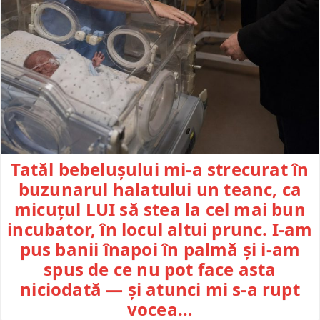
Tatăl bebelușului mi-a strecurat în
buzunarul halatului un teanc, ca
micuțul LUI să stea la cel mai bun
incubator, în locul altui prunc. I-am
pus banii înapoi în palmă și i-am
spus de ce nu pot face asta
niciodată — și atunci mi s-a rupt
vocea…