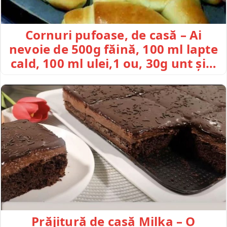
Cornuri pufoase, de casă – Ai
nevoie de 500g făină, 100 ml lapte
cald, 100 ml ulei,1 ou, 30g unt și…
Prăjitură de casă Milka – O