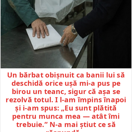
Un bărbat obișnuit ca banii lui să
deschidă orice ușă mi-a pus pe
birou un teanc, sigur că așa se
rezolvă totul. I l-am împins înapoi
și i-am spus: „Eu sunt plătită
pentru munca mea — atât îmi
trebuie.” N-a mai știut ce să