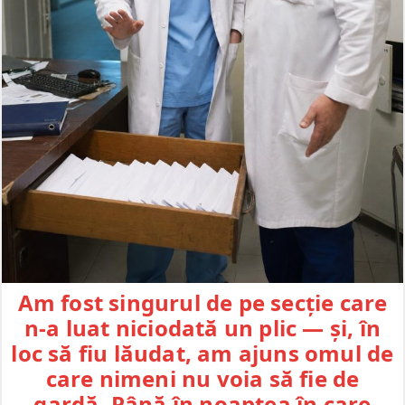
Am fost singurul de pe secție care
n-a luat niciodată un plic — și, în
loc să fiu lăudat, am ajuns omul de
care nimeni nu voia să fie de
gardă. Până în noaptea în care