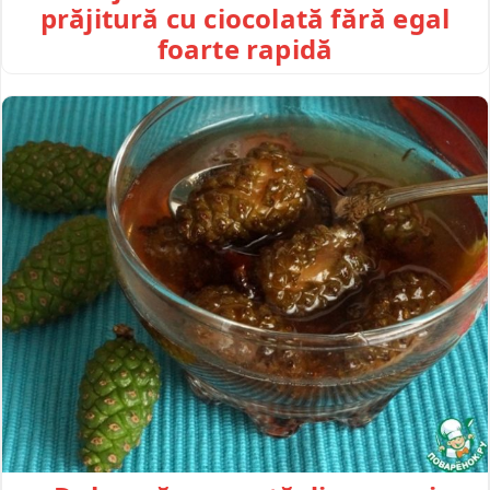
prăjitură cu ciocolată fără egal
foarte rapidă