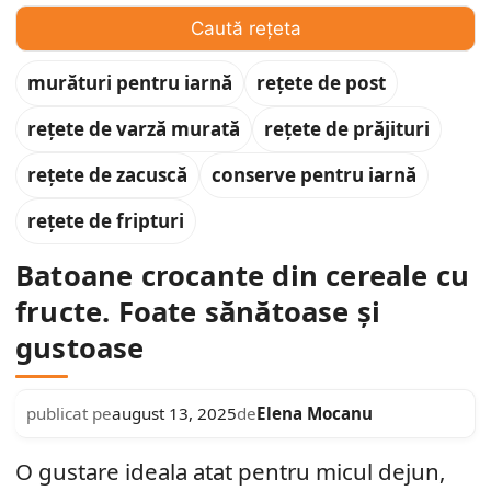
Caută rețeta
murături pentru iarnă
rețete de post
rețete de varză murată
rețete de prăjituri
rețete de zacuscă
conserve pentru iarnă
rețete de fripturi
Batoane crocante din cereale cu
fructe. Foate sănătoase și
gustoase
Elena Mocanu
publicat pe
august 13, 2025
de
O gustare ideala atat pentru micul dejun,