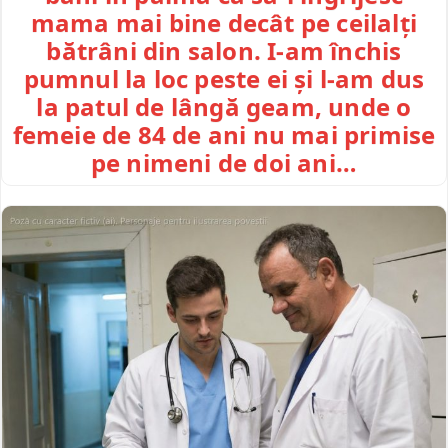
mama mai bine decât pe ceilalți
bătrâni din salon. I-am închis
pumnul la loc peste ei și l-am dus
la patul de lângă geam, unde o
femeie de 84 de ani nu mai primise
pe nimeni de doi ani…