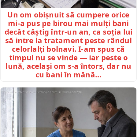
Un om obișnuit să cumpere orice
mi-a pus pe birou mai mulți bani
decât câștig într-un an, ca soția lui
să intre la tratament peste rândul
celorlalți bolnavi. I-am spus că
timpul nu se vinde — iar peste o
lună, același om s-a întors, dar nu
cu bani în mână…