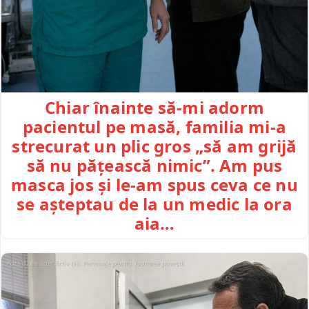
Chiar înainte să-mi adorm
pacientul pe masă, familia mi-a
strecurat un plic gros „să am grijă
să nu pățească nimic”. Am pus
masca jos și le-am spus ceva ce nu
se așteptau de la un medic la ora
aia…