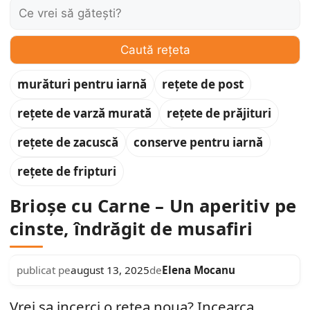
Caută:
Caută rețeta
murături pentru iarnă
rețete de post
rețete de varză murată
rețete de prăjituri
rețete de zacuscă
conserve pentru iarnă
rețete de fripturi
Brioșe cu Carne – Un aperitiv pe
cinste, îndrăgit de musafiri
Elena Mocanu
publicat pe
august 13, 2025
de
Vrei sa incerci o retea noua? Incearca