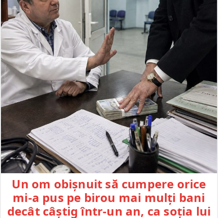
Un om obișnuit să cumpere orice
mi-a pus pe birou mai mulți bani
decât câștig într-un an, ca soția lui