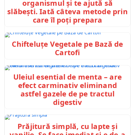
organismul și te ajută să
slăbești. Iată câteva metode prin
care îl poți prepara
Chifteluțe Vegetale pe Bază de
Cartofi
Uleiul esential de menta – are
efect carminativ eliminand
astfel gazele de pe tractul
digestiv
Prăjitură simplă, cu lapte și
vanilie. Se face imediat și e de-a