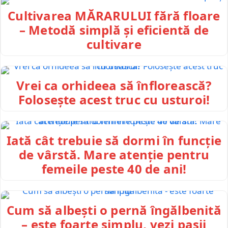
Cultivarea MĂRARULUI fără floare
– Metodă simplă și eficientă de
cultivare
Vrei ca orhideea să înflorească?
Folosește acest truc cu usturoi!
Iată cât trebuie să dormi în funcție
de vârstă. Mare atenție pentru
femeile peste 40 de ani!
Cum să albești o pernă îngălbenită
– este foarte simplu, vezi pașii