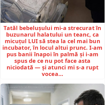
Tatăl bebelușului mi-a strecurat în
buzunarul halatului un teanc, ca
micuțul LUI să stea la cel mai bun
incubator, în locul altui prunc. I-am
pus banii înapoi în palmă și i-am
spus de ce nu pot face asta
niciodată — și atunci mi s-a rupt
vocea…