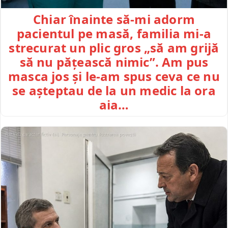
Chiar înainte să-mi adorm
pacientul pe masă, familia mi-a
strecurat un plic gros „să am grijă
să nu pățească nimic”. Am pus
masca jos și le-am spus ceva ce nu
se așteptau de la un medic la ora
aia…