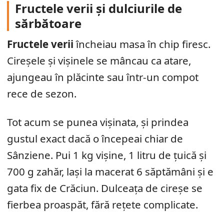
Fructele verii și dulciurile de
sărbătoare
Fructele verii
încheiau masa în chip firesc.
Cireșele și vișinele se mâncau ca atare,
ajungeau în plăcinte sau într-un compot
rece de sezon.
Tot acum se punea vișinata, și prindea
gustul exact dacă o începeai chiar de
Sânziene. Pui 1 kg vișine, 1 litru de țuică și
700 g zahăr, lași la macerat 6 săptămâni și e
gata fix de Crăciun. Dulceața de cireșe se
fierbea proaspăt, fără rețete complicate.