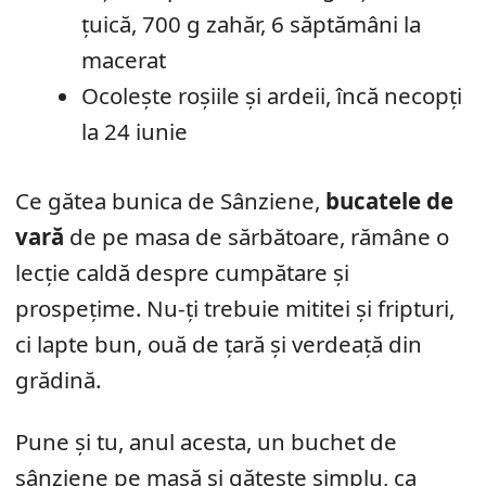
țuică, 700 g zahăr, 6 săptămâni la
macerat
Ocolește roșiile și ardeii, încă necopți
la 24 iunie
Ce gătea bunica de Sânziene,
bucatele de
vară
de pe masa de sărbătoare, rămâne o
lecție caldă despre cumpătare și
prospețime. Nu-ți trebuie mititei și fripturi,
ci lapte bun, ouă de țară și verdeață din
grădină.
Pune și tu, anul acesta, un buchet de
sânziene pe masă și gătește simplu, ca