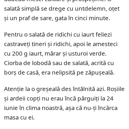
salată simplă se drege cu untdelemn, oțet
și un praf de sare, gata în cinci minute.
Pentru o salată de ridichi cu iaurt feliezi
castraveți tineri și ridichi, apoi le amesteci
cu 200 g iaurt, mărar și usturoi verde.
Ciorba de lobodă sau de salată, acrită cu
borș de casă, era nelipsită pe zăpușeală.
Atenție la o greșeală des întâlnită azi. Roșiile
și ardeii copți nu erau încă pârguiți la 24
iunie în clima noastră, așa că nu-ți încărca
masa cu ei.