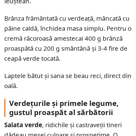
leuștean.
Brânza frământată cu verdeață, mâncată cu
pâine caldă, închidea masa simplu. Pentru o
cremă răcoroasă amestecai 400 g brânză
proaspătă cu 200 g smântână și 3-4 fire de
ceapă verde tocată.
Laptele bătut și sana se beau reci, direct din
oală.
Verdețurile și primele legume,
gustul proaspăt al sărbătorii
Salata verde
, ridichile și castraveții tineri
dădeau mesei culoare și prospețime. O