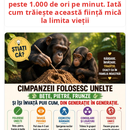
peste 1.000 de ori pe minut. Iată
cum trăiește această ființă mică
la limita vieții