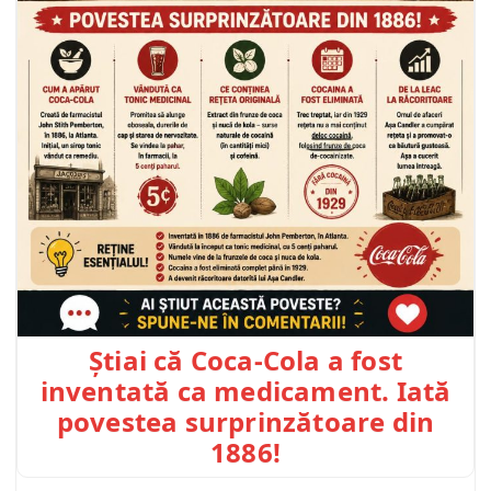
Știai că Coca-Cola a fost
inventată ca medicament. Iată
povestea surprinzătoare din
1886!