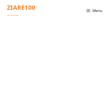
Sari
ZIARE100
la
Menu
conținut