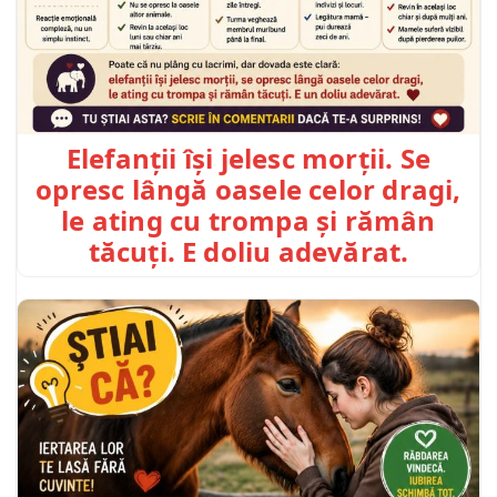
Elefanții își jelesc morții. Se
opresc lângă oasele celor dragi,
le ating cu trompa și rămân
tăcuți. E doliu adevărat.