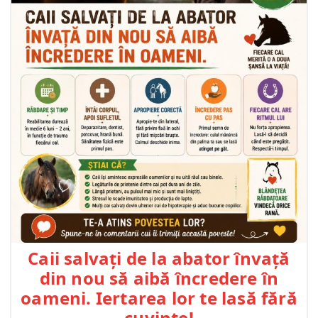
Caii salvați de la abator învață
din nou să aibă încredere în
oameni. Iertarea lor te lasă fără
cuvinte!