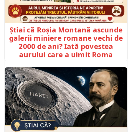
Știai că Roșia Montană ascunde
galerii miniere romane vechi de
2000 de ani? Iată povestea
aurului care a uimit Roma