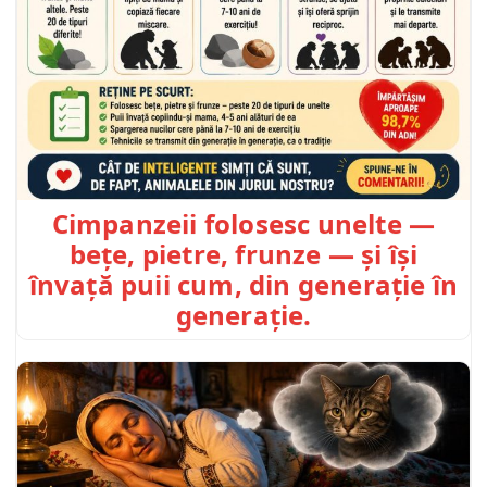
Cimpanzeii folosesc unelte —
bețe, pietre, frunze — și își
învață puii cum, din generație în
generație.