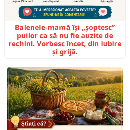
Balenele-mamă își „șoptesc”
puilor ca să nu fie auzite de
rechini. Vorbesc încet, din iubire
și grijă.