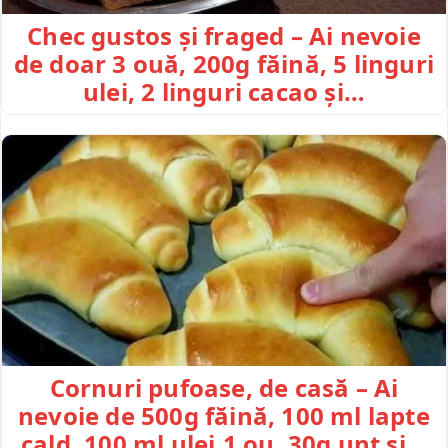
Chec gustos și fraged – Ai nevoie
de doar 3 ouă, 200g făină, 5 linguri
ulei, 2 linguri cacao și…
Cornuri pufoase, de casă – Ai
nevoie de 500g făină, 100 ml lapte
cald, 100 ml ulei,1 ou, 30g unt și…