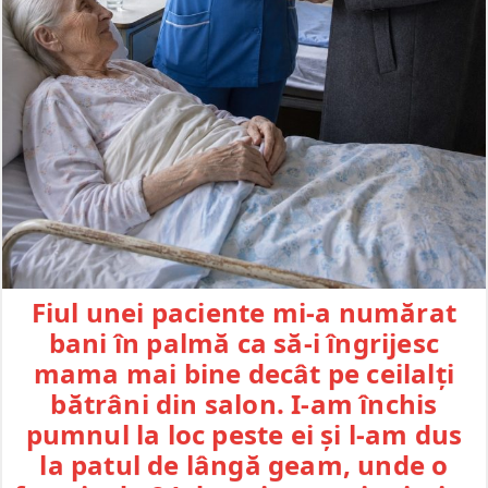
Fiul unei paciente mi-a numărat
bani în palmă ca să-i îngrijesc
mama mai bine decât pe ceilalți
bătrâni din salon. I-am închis
pumnul la loc peste ei și l-am dus
la patul de lângă geam, unde o