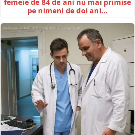
femeie de 84 de ani nu mai primise
pe nimeni de doi ani…