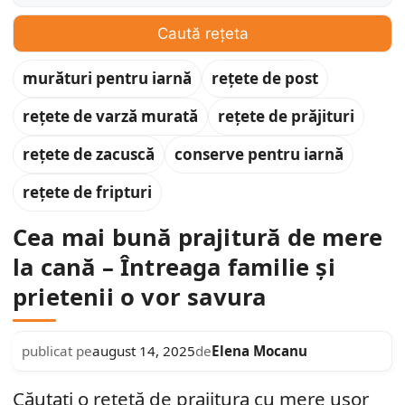
Caută rețeta
murături pentru iarnă
rețete de post
rețete de varză murată
rețete de prăjituri
rețete de zacuscă
conserve pentru iarnă
rețete de fripturi
Cea mai bună prajitură de mere
la cană – Întreaga familie și
prietenii o vor savura
Elena Mocanu
publicat pe
august 14, 2025
de
Căutați o rețetă de prajitura cu mere ușor