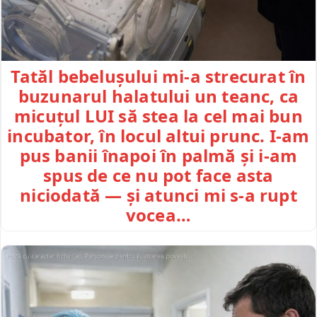
Tatăl bebelușului mi-a strecurat în
buzunarul halatului un teanc, ca
micuțul LUI să stea la cel mai bun
incubator, în locul altui prunc. I-am
pus banii înapoi în palmă și i-am
spus de ce nu pot face asta
niciodată — și atunci mi s-a rupt
vocea…