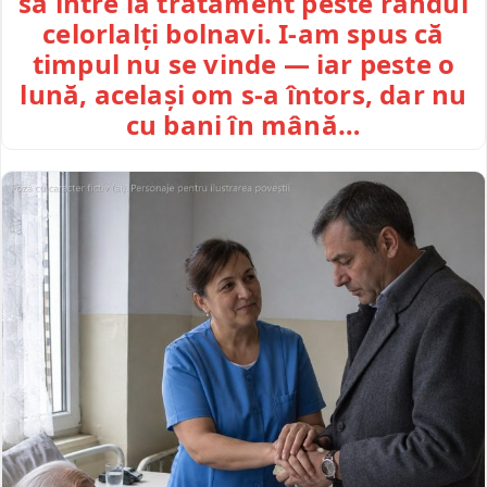
să intre la tratament peste rândul
celorlalți bolnavi. I-am spus că
timpul nu se vinde — iar peste o
lună, același om s-a întors, dar nu
cu bani în mână…