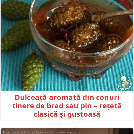
Dulceață aromată din conuri
tinere de brad sau pin – rețetă
clasică și gustoasă