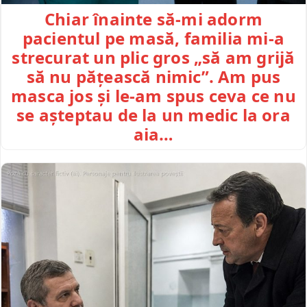
Chiar înainte să-mi adorm
pacientul pe masă, familia mi-a
strecurat un plic gros „să am grijă
să nu pățească nimic”. Am pus
masca jos și le-am spus ceva ce nu
se așteptau de la un medic la ora
aia…