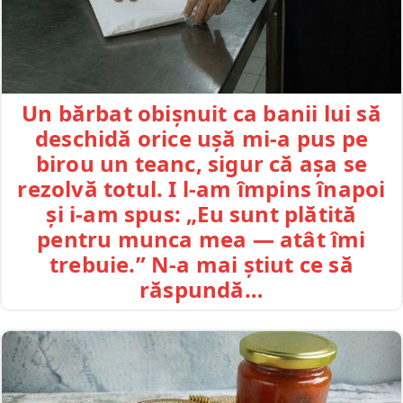
Un bărbat obișnuit ca banii lui să
deschidă orice ușă mi-a pus pe
birou un teanc, sigur că așa se
rezolvă totul. I l-am împins înapoi
și i-am spus: „Eu sunt plătită
pentru munca mea — atât îmi
trebuie.” N-a mai știut ce să
răspundă…