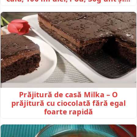
Prăjitură de casă Milka – O
prăjitură cu ciocolată fără egal
foarte rapidă