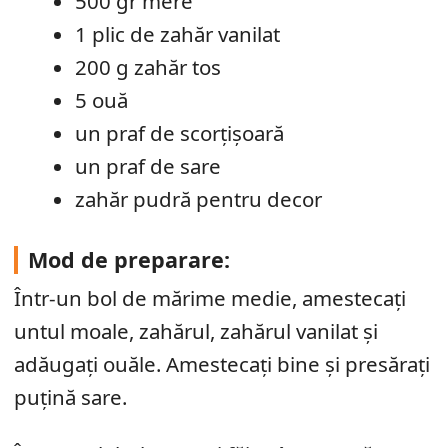
500 gr mere
1 plic de zahăr vanilat
200 g zahăr tos
5 ouă
un praf de scorțișoară
un praf de sare
zahăr pudră pentru decor
Mod de preparare:
Într-un bol de mărime medie, amestecați
untul moale, zahărul, zahărul vanilat și
adăugați ouăle. Amestecați bine și presărați
puțină sare.