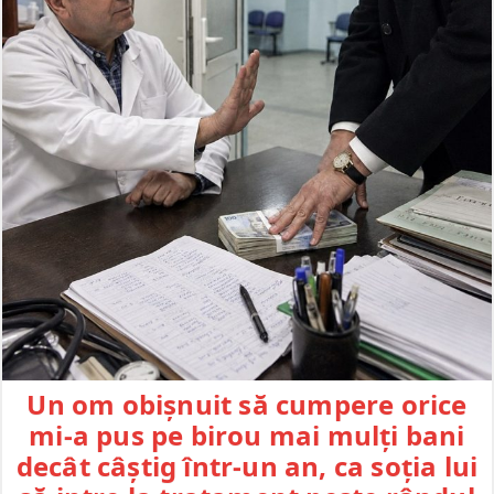
Un om obișnuit să cumpere orice
mi-a pus pe birou mai mulți bani
decât câștig într-un an, ca soția lui