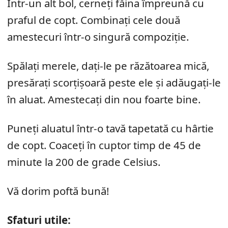
Într-un alt bol, cerneți făina împreună cu
praful de copt. Combinați cele două
amestecuri într-o singură compoziție.
Spălați merele, dați-le pe răzătoarea mică,
presărați scorțișoară peste ele și adăugați-le
în aluat. Amestecați din nou foarte bine.
Puneți aluatul într-o tavă tapetată cu hârtie
de copt. Coaceți în cuptor timp de 45 de
minute la 200 de grade Celsius.
Vă dorim poftă bună!
Sfaturi utile: