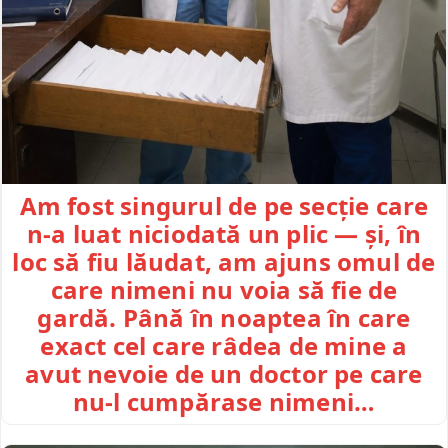
Am fost singurul de pe secție care
n-a luat niciodată un plic — și, în
loc să fiu lăudat, am ajuns omul de
care nimeni nu voia să fie de
gardă. Până în noaptea în care
exact cel care râdea de mine a
avut nevoie de un doctor pe care
nu-l cumpărase nimeni…