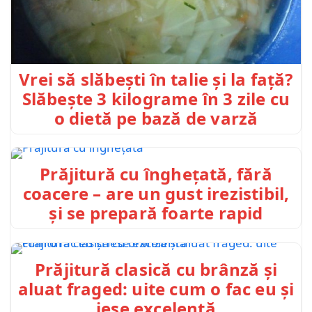
Vrei să slăbești în talie și la față?
Slăbește 3 kilograme în 3 zile cu
o dietă pe bază de varză
Prăjitură cu înghețată, fără
coacere – are un gust irezistibil,
și se prepară foarte rapid
Prăjitură clasică cu brânză și
aluat fraged: uite cum o fac eu și
iese excelentă