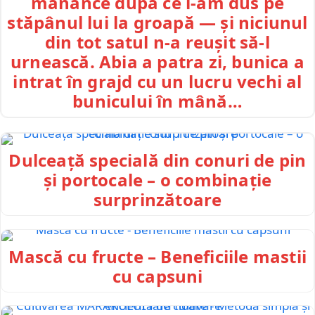
mănânce după ce l-am dus pe
stăpânul lui la groapă — și niciunul
din tot satul n-a reușit să-l
urnească. Abia a patra zi, bunica a
intrat în grajd cu un lucru vechi al
bunicului în mână…
Dulceață specială din conuri de pin
și portocale – o combinație
surprinzătoare
Mască cu fructe – Beneficiile mastii
cu capsuni