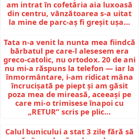
am intrat în cofetăria aia luxoasă
din centru, vânzătoarea s-a uitat
la mine de parc-aș fi greșit ușa…
Tata n-a venit la nunta mea fiindcă
bărbatul pe care-l alesesem era
greco-catolic, nu ortodox. 20 de ani
nu mi-a răspuns la telefon — iar la
înmormântare, i-am ridicat mâna
încrucișată pe piept și am găsit
poza mea de mireasă, aceeași pe
care mi-o trimisese înapoi cu
„RETUR” scris pe plic…
Calul bunicului a stat 3 zile fără să