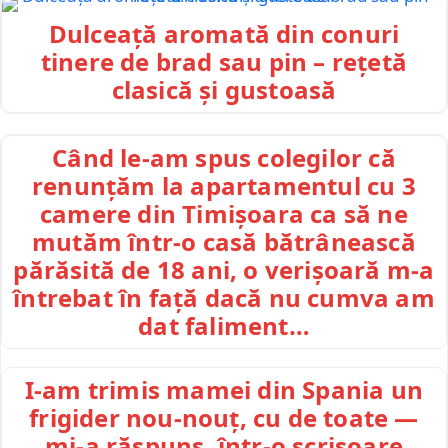
Dulceață aromată din conuri
tinere de brad sau pin – rețetă
clasică și gustoasă
Când le-am spus colegilor că
renunțăm la apartamentul cu 3
camere din Timișoara ca să ne
mutăm într-o casă bătrânească
părăsită de 18 ani, o verișoară m-a
întrebat în față dacă nu cumva am
dat faliment…
I-am trimis mamei din Spania un
frigider nou-nouț, cu de toate —
mi-a răspuns, într-o scrisoare