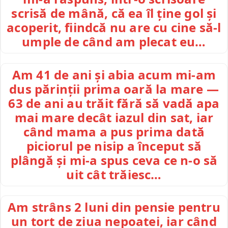
scrisă de mână, că ea îl ține gol și
acoperit, fiindcă nu are cu cine să-l
umple de când am plecat eu…
Am 41 de ani și abia acum mi-am
dus părinții prima oară la mare —
63 de ani au trăit fără să vadă apa
mai mare decât iazul din sat, iar
când mama a pus prima dată
piciorul pe nisip a început să
plângă și mi-a spus ceva ce n-o să
uit cât trăiesc…
Am strâns 2 luni din pensie pentru
un tort de ziua nepoatei, iar când