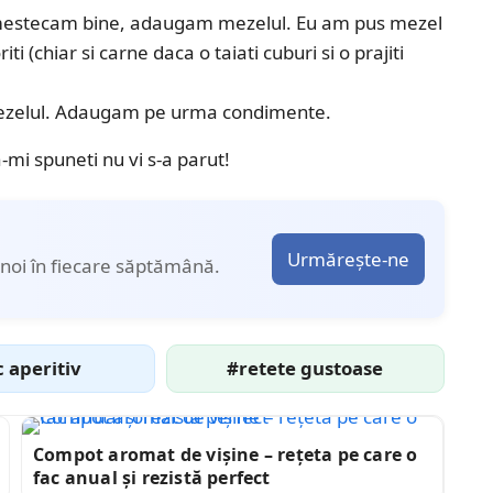
 amestecam bine, adaugam mezelul. Eu am pus mezel
ti (chiar si carne daca o taiati cuburi si o prajiti
u mezelul. Adaugam pe urma condimente.
-mi spuneti nu vi s-a parut!
Urmărește-ne
noi în fiecare săptămână.
 aperitiv
#retete gustoase
Compot aromat de vișine – rețeta pe care o
fac anual și rezistă perfect