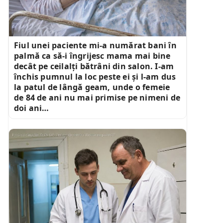
Fiul unei paciente mi-a numărat bani în
palmă ca să-i îngrijesc mama mai bine
decât pe ceilalți bătrâni din salon. I-am
închis pumnul la loc peste ei și l-am dus
la patul de lângă geam, unde o femeie
de 84 de ani nu mai primise pe nimeni de
doi ani…