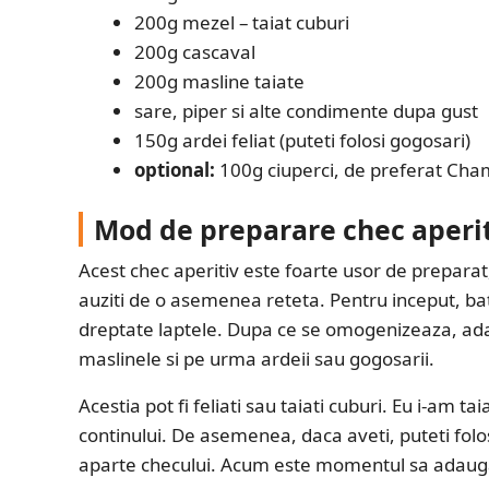
200g mezel – taiat cuburi
200g cascaval
200g masline taiate
sare, piper si alte condimente dupa gust
150g ardei feliat (puteti folosi gogosari)
optional:
100g ciuperci, de preferat Ch
Mod de preparare chec aperi
Acest chec aperitiv este foarte usor de preparat,
auziti de o asemenea reteta. Pentru inceput, bate
dreptate laptele. Dupa ce se omogenizeaza, ada
maslinele si pe urma ardeii sau gogosarii.
Acestia pot fi feliati sau taiati cuburi. Eu i-am ta
continului. De asemenea, daca aveti, puteti folo
aparte checului. Acum este momentul sa adaug