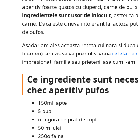
aperitiv foarte gustos cu ciuperci, carne de pui 
ingredientele sunt usor de inlocuit
, astfel ca
carne. Daca este cineva intolerant la lactoza putet
de pufos.
Asadar am ales aceasta reteta culinara si dupa c
fiu-meu), am zis sa va prezint si voua
reteta de 
impresionati familia sau prietenii asa cum i-am 
Ce ingrediente sunt nece
chec aperitiv pufos
150ml lapte
5 oua
o lingura de praf de copt
50 ml ulei
250g faina