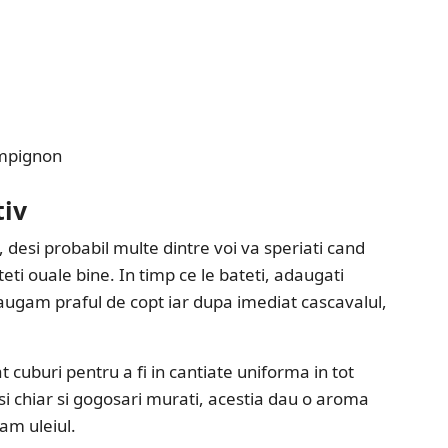
ampignon
tiv
 desi probabil multe dintre voi va speriati cand
ti ouale bine. In timp ce le bateti, adaugati
ugam praful de copt iar dupa imediat cascavalul,
iat cuburi pentru a fi in cantiate uniforma in tot
si chiar si gogosari murati, acestia dau o aroma
am uleiul.