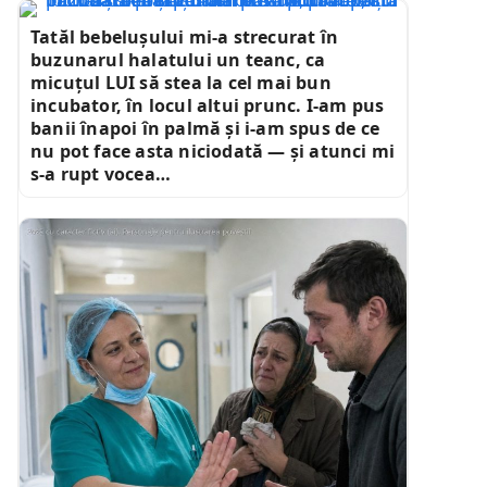
Tatăl bebelușului mi-a strecurat în
buzunarul halatului un teanc, ca
micuțul LUI să stea la cel mai bun
incubator, în locul altui prunc. I-am pus
banii înapoi în palmă și i-am spus de ce
nu pot face asta niciodată — și atunci mi
s-a rupt vocea…