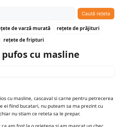
Caută rețeta
ețete de varză murată
rețete de prăjituri
rețete de fripturi
c pufos cu masline
icios cu masline, cascaval si carne pentru petrecerea
ntre ei fiind bucatari, nu puteam sa ma prezint cu
chiar nu stiam ce reteta sa le prepar.
 ca am fost la o prietena si am mancat un chec