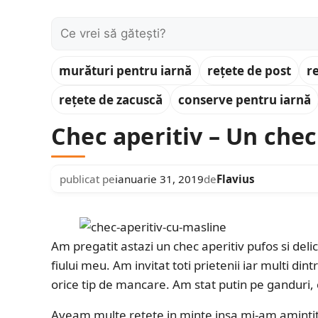
Caută:
murături pentru iarnă
rețete de post
r
rețete de zacuscă
conserve pentru iarnă
Chec aperitiv – Un che
publicat pe
ianuarie 31, 2019
de
Flavius
Am pregatit astazi un chec aperitiv pufos si del
fiului meu. Am invitat toti prietenii iar multi di
orice tip de mancare. Am stat putin pe ganduri, 
Aveam multe retete in minte insa mi-am amintit