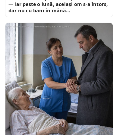
— iar peste o lună, același om s-a întors,
dar nu cu bani în mână…