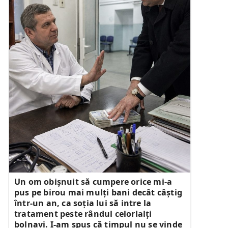
Un om obișnuit să cumpere orice mi-a
pus pe birou mai mulți bani decât câștig
într-un an, ca soția lui să intre la
tratament peste rândul celorlalți
bolnavi. I-am spus că timpul nu se vinde