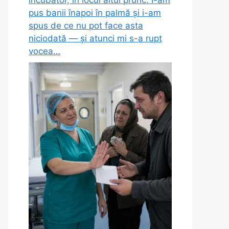
incubator, în locul altui prunc. I-am
pus banii înapoi în palmă și i-am
spus de ce nu pot face asta
niciodată — și atunci mi s-a rupt
vocea…