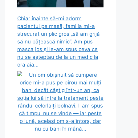
Chiar înainte să-mi adorm
pacientul pe masă, familia mi-a
strecurat un plic gros „să am grijă
să nu pățească nimic”. Am pus
masca jos și le-am spus ceva ce
nu se așteptau de la un medic la
ora aia…