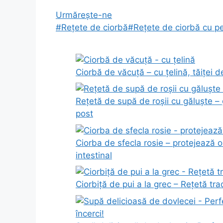
Urmărește-ne
#Rețete de ciorbă
#Rețete de ciorbă cu pe
Ciorbă de văcuță – cu țelină, tăiței 
Rețetă de supă de roșii cu găluște – 
post
Ciorba de sfecla rosie – protejează or
intestinal
Ciorbiță de pui a la grec – Rețetă tra