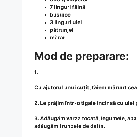
7 linguri făină
busuioc
3 linguri ulei
pătrunjel
mărar
Mod de preparare:
1.
Cu ajutorul unui cuțit, tăiem mărunt cea
2.
Le prăjim într-o tigaie încinsă cu ulei
3.
Adăugăm varza tocată, legumele, apa, 
adăugăm frunzele de dafin.