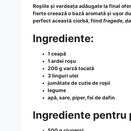
Roșiile și verdeața adăugate la final
ofer
fierte creează o bază aromată și ușor d
perfect această ciorbă, fiind
fragede, d
Ingrediente:
1 ceapă
1 ardei roșu
200 g varză tocată
3 linguri ulei
jumătate de cutie de roșii
legume
apă, sare, piper, foi de dafin
Ingrediente pentru 
500 g ciuperci