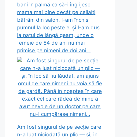
bani în palmă ca să-i îngrijesc
mama mai bine decât pe ceilalți
bătrâni din salon. I-am închis
pumnul la loc peste ei și l-am dus
la patul de lângă geam, unde o
femeie de 84 de ani nu mai
primise pe nimeni de doi ani…
Am fost singurul de pe secție care
n-a luat niciodată un plic — și, în