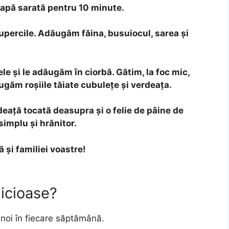
n apă sarată pentru 10 minute.
upercile. Adăugăm făina, busuiocul, sarea și
le și le adăugăm în ciorbă. Gătim, la foc mic,
ăugăm roșiile tăiate cubulețe și verdeața.
deață tocată deasupra și o felie de pâine de
simplu și hrănitor.
 și familiei voastre!
licioase?
noi în fiecare săptămână.