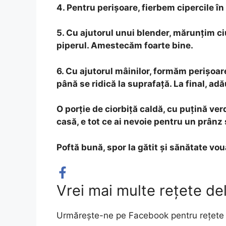
4.
Pentru perișoare, fierbem cipercile î
5.
Cu ajutorul unui blender, mărunțim ci
piperul. Amestecăm foarte bine.
6.
Cu ajutorul mâinilor, formăm perișoare
până se ridică la suprafață. La final, ad
O porție de ciorbiță caldă, cu puțină ver
casă, e tot ce ai nevoie pentru un prânz 
Poftă bună, spor la gătit și sănătate vouă
Vrei mai multe rețete de
Urmărește-ne pe Facebook pentru rețete 