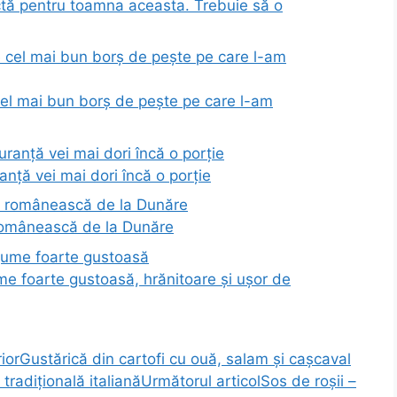
ctă pentru toamna aceasta. Trebuie să o
cel mai bun borș de pește pe care l-am
anță vei mai dori încă o porție
 românească de la Dunăre
e foarte gustoasă, hrănitoare și ușor de
ior
Gustărică din cartofi cu ouă, salam și cașcaval
Următorul articol
Sos de roșii –