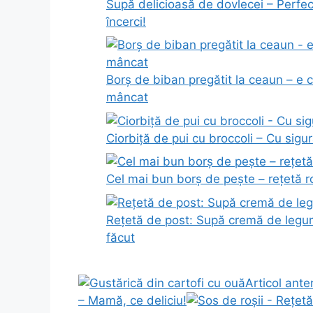
Supă delicioasă de dovlecei – Perfe
încerci!
Borș de biban pregătit la ceaun – e 
mâncat
Ciorbiță de pui cu broccoli – Cu sigur
Cel mai bun borș de pește – rețetă
Rețetă de post: Supă cremă de legum
făcut
Articol anter
– Mamă, ce deliciu!