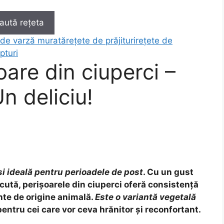
aută rețeta
 de varză murată
rețete de prăjituri
rețete de
pturi
oare din ciuperci –
n deliciu!
și ideală pentru perioadele de post
. Cu un gust
ăcută, perișoarele din ciuperci oferă consistență
nte de origine animală.
Este o variantă vegetală
pentru cei care vor ceva hrănitor și reconfortant.