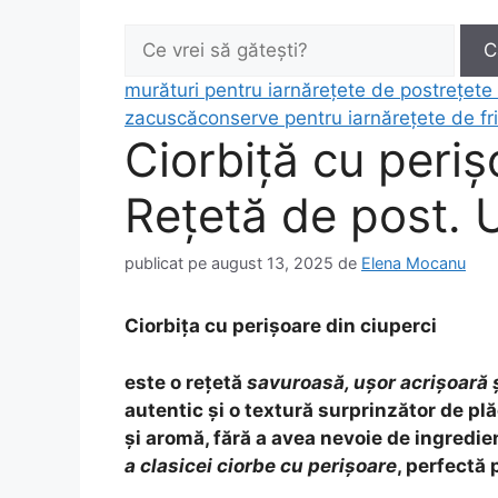
Caută:
C
murături pentru iarnă
rețete de post
rețete
zacuscă
conserve pentru iarnă
rețete de fri
Ciorbiță cu periș
Rețetă de post. U
publicat pe
august 13, 2025
de
Elena Mocanu
Ciorbița cu perișoare din ciuperci
este o rețetă
savuroasă, ușor acrișoară 
autentic și o textură surprinzător de pl
și aromă, fără a avea nevoie de ingredie
a clasicei ciorbe cu perișoare
, perfectă 