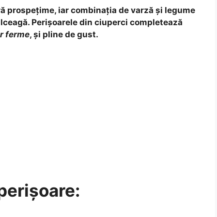
ă prospețime, iar combinația de varză și legume
ulceagă. Perișoarele din ciuperci completează
ar ferme
, și pline de gust.
perișoare: