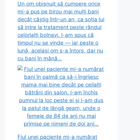
Un om obișnuit să cumpere orice
mi-a pus pe birou mai mulți bani
decât câștig într-un an, ca soția lui
să intre la tratament peste rândul
celorlalți bolnavi. I-am spus că
timpul nu se vinde — iar peste o
lună, același om s-a întors, dar nu
cu bani în mână…
Fiul unei paciente mi-a numărat