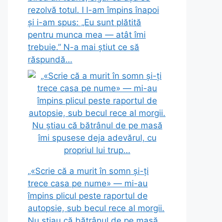
rezolvă totul. I l-am împins înapoi
și i-am spus: „Eu sunt plătită
pentru munca mea — atât îmi
trebuie.” N-a mai știut ce să
răspundă…
„«Scrie că a murit în somn și-ți
trece casa pe nume» — mi-au
împins plicul peste raportul de
autopsie, sub becul rece al morgii.
Nu știau că bătrânul de pe masă