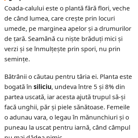
Coada-calului este o plantă fără flori, veche
de când lumea, care crește prin locuri
umede, pe marginea apelor și a drumurilor
de țară. Seamănă cu niște brăduți mici și
verzi și se înmulțește prin spori, nu prin
semințe.
Bătrânii o căutau pentru tăria ei. Planta este
bogată în
siliciu
, undeva între 5 și 8% din
partea uscată, iar acesta ajută trupul să-și
facă unghii, păr și piele sănătoase. Femeile
o adunau vara, o legau în mănunchiuri și o
puneau la uscat pentru iarnă, când câmpul
nu mai dădea nimic.