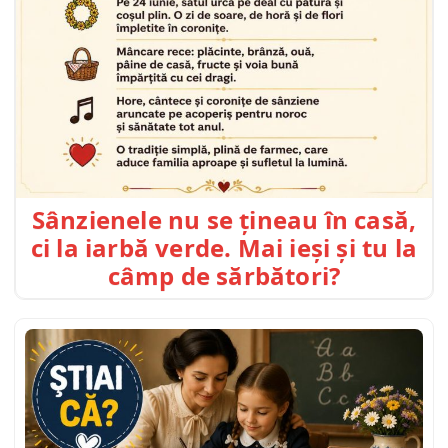
Sânzienele nu se țineau în casă,
ci la iarbă verde. Mai ieși și tu la
câmp de sărbători?