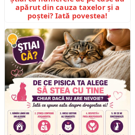
apărut din cauza taxelor și a
poștei? Iată povestea!