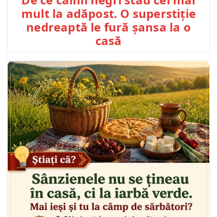
mult la adăpost. O superstiție
nedreaptă le fură șansa la o
casă