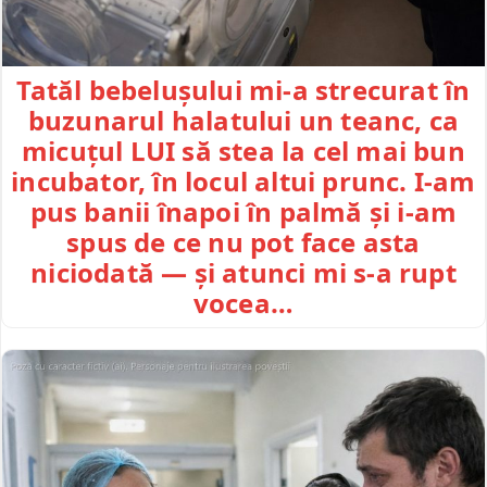
Tatăl bebelușului mi-a strecurat în
buzunarul halatului un teanc, ca
micuțul LUI să stea la cel mai bun
incubator, în locul altui prunc. I-am
pus banii înapoi în palmă și i-am
spus de ce nu pot face asta
niciodată — și atunci mi s-a rupt
vocea…