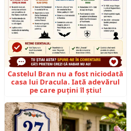
Castelul Bran nu a fost niciodată
casa lui Dracula. Iată adevărul
pe care puțini îl știu!