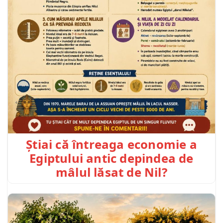
Știai că întreaga economie a
Egiptului antic depindea de
mâlul lăsat de Nil?