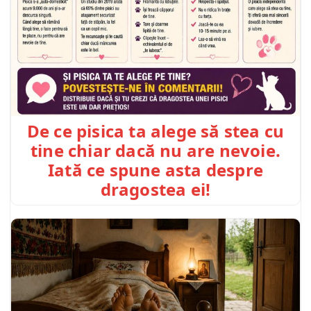
De ce pisica ta alege să stea cu
tine chiar dacă nu are nevoie.
Iată ce spune asta despre
dragostea ei!