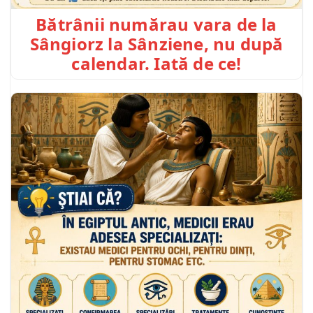
Bătrânii numărau vara de la
Sângiorz la Sânziene, nu după
calendar. Iată de ce!