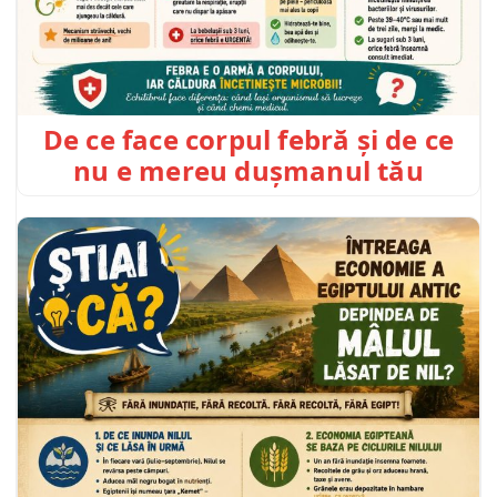
De ce face corpul febră și de ce
nu e mereu dușmanul tău