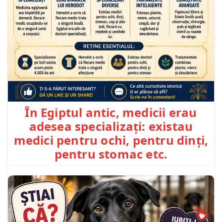
În Egiptul antic, medicii erau
adesea specializați: existau
medici pentru ochi, pentru dinți,
pentru stomac etc.