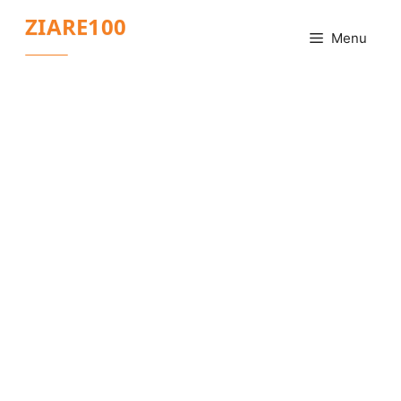
Sari
ZIARE100
la
Menu
conținut