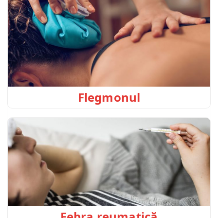
Flegmonul
Febra reumatică