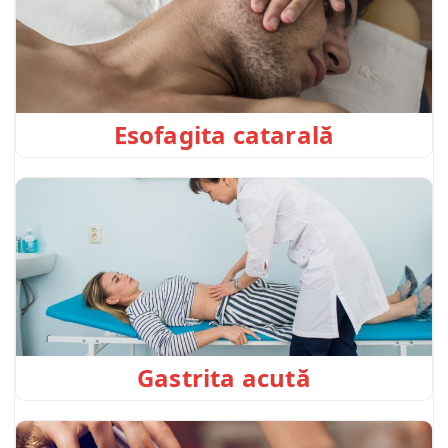
Esofagita catarală
Gastrita acută