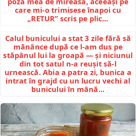
poza mea de mireasă, aceeași pe
care mi-o trimisese înapoi cu
„RETUR” scris pe plic…
Calul bunicului a stat 3 zile fără să
mănânce după ce l-am dus pe
stăpânul lui la groapă — și niciunul
din tot satul n-a reușit să-l
urnească. Abia a patra zi, bunica a
intrat în grajd cu un lucru vechi al
bunicului în mână…