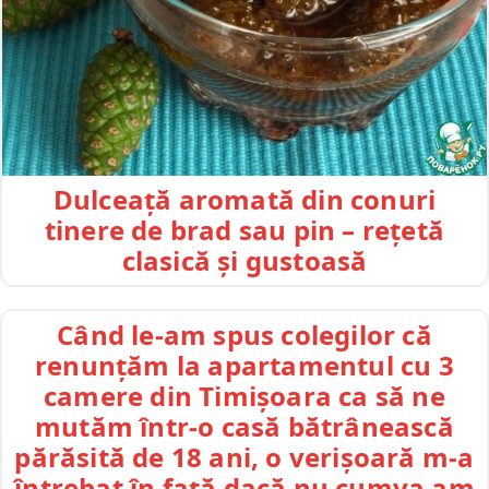
Dulceață aromată din conuri
tinere de brad sau pin – rețetă
clasică și gustoasă
Când le-am spus colegilor că
renunțăm la apartamentul cu 3
camere din Timișoara ca să ne
mutăm într-o casă bătrânească
părăsită de 18 ani, o verișoară m-a
întrebat în față dacă nu cumva am