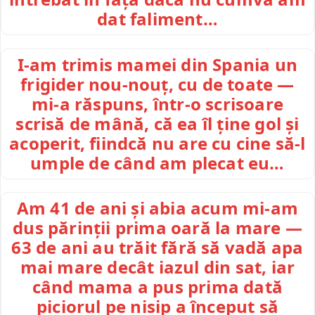
dat faliment…
I-am trimis mamei din Spania un
frigider nou-nouț, cu de toate —
mi-a răspuns, într-o scrisoare
scrisă de mână, că ea îl ține gol și
acoperit, fiindcă nu are cu cine să-l
umple de când am plecat eu…
Am 41 de ani și abia acum mi-am
dus părinții prima oară la mare —
63 de ani au trăit fără să vadă apa
mai mare decât iazul din sat, iar
când mama a pus prima dată
piciorul pe nisip a început să