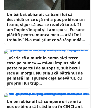
Un bărbat obișnuit ca banii lui să
deschidă orice ușă mi-a pus pe birou un
teanc, sigur că așa se rezolvă totul. I l-
am împins înapoi și i-am spus: „Eu sunt
plătită pentru munca mea — atât îmi
trebuie.” N-a mai știut ce să răspundă…
„«Scrie că a murit în somn și-ți trece
casa pe nume» — mi-au împins plicul
peste raportul de autopsie, sub becul
rece al morgii. Nu știau că bătrânul de
pe masă îmi spusese deja adevărul, cu
propriul lui trup…
Un om obișnuit să cumpere orice mi-a
pus pe birou cât câștig eu în CINCI ani,