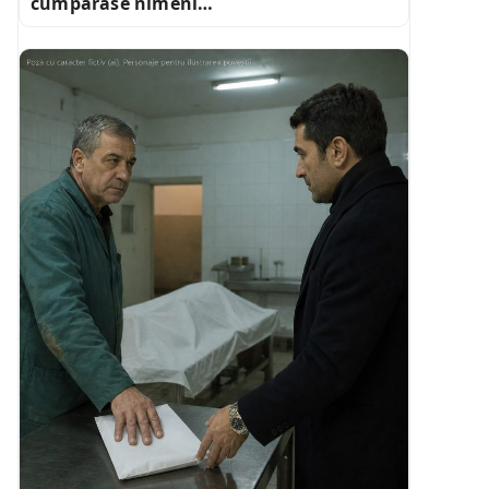
cumpărase nimeni…