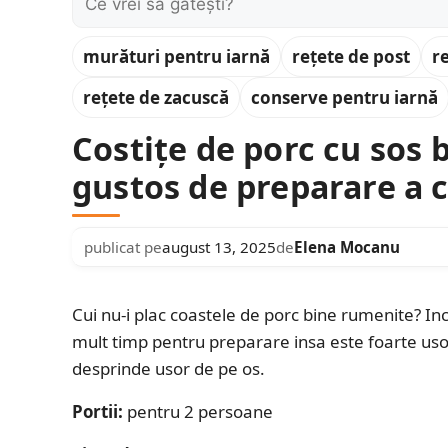
murături pentru iarnă
rețete de post
r
rețete de zacuscă
conserve pentru iarnă
Costițe de porc cu sos
gustos de preparare a c
publicat pe
august 13, 2025
de
Elena Mocanu
Cui nu-i plac coastele de porc bine rumenite? In
mult timp pentru preparare insa este foarte usor
desprinde usor de pe os.
Portii:
pentru 2 persoane