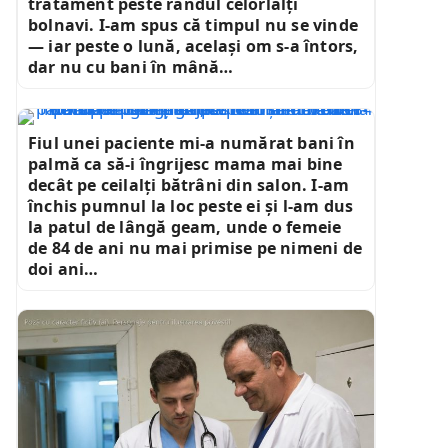
tratament peste rândul celorlalți
bolnavi. I-am spus că timpul nu se vinde
— iar peste o lună, același om s-a întors,
dar nu cu bani în mână…
Fiul unei paciente mi-a numărat bani în
palmă ca să-i îngrijesc mama mai bine
decât pe ceilalți bătrâni din salon. I-am
închis pumnul la loc peste ei și l-am dus
la patul de lângă geam, unde o femeie
de 84 de ani nu mai primise pe nimeni de
doi ani…