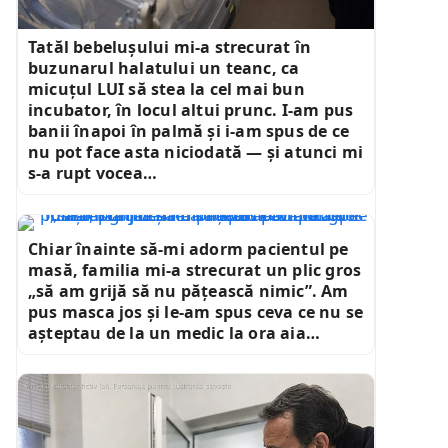
Tatăl bebelușului mi-a strecurat în
buzunarul halatului un teanc, ca
micuțul LUI să stea la cel mai bun
incubator, în locul altui prunc. I-am pus
banii înapoi în palmă și i-am spus de ce
nu pot face asta niciodată — și atunci mi
s-a rupt vocea…
Chiar înainte să-mi adorm pacientul pe
masă, familia mi-a strecurat un plic gros
„să am grijă să nu pățească nimic”. Am
pus masca jos și le-am spus ceva ce nu se
așteptau de la un medic la ora aia…