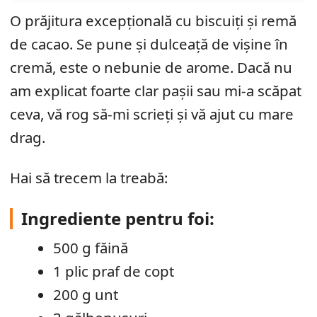
O prăjitura excepțională cu biscuiți și remă
de cacao. Se pune și dulceață de vișine în
cremă, este o nebunie de arome. Dacă nu
am explicat foarte clar pașii sau mi-a scăpat
ceva, vă rog să-mi scrieți și vă ajut cu mare
drag.
Hai să trecem la treabă:
Ingrediente pentru foi:
500 g făină
1 plic praf de copt
200 g unt