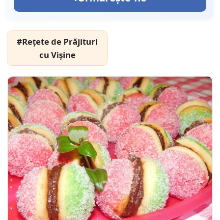
#Rețete de Prăjituri
cu Vișine