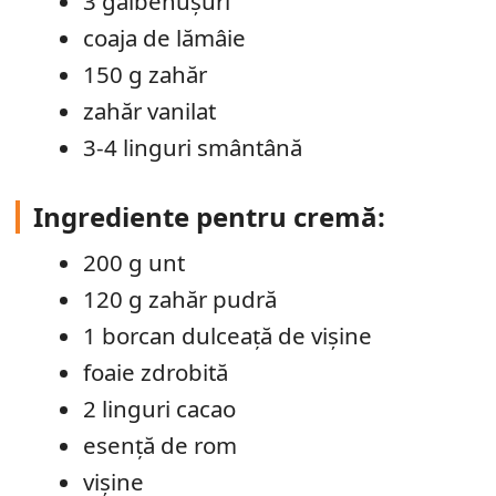
3 gălbenușuri
coaja de lămâie
150 g zahăr
zahăr vanilat
3-4 linguri smântână
Ingrediente pentru cremă:
200 g unt
120 g zahăr pudră
1 borcan dulceață de vișine
foaie zdrobită
2 linguri cacao
esență de rom
vișine