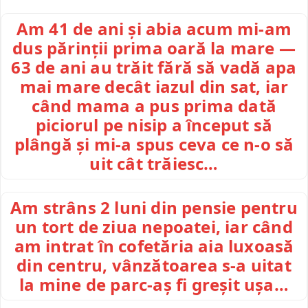
Am 41 de ani și abia acum mi-am
dus părinții prima oară la mare —
63 de ani au trăit fără să vadă apa
mai mare decât iazul din sat, iar
când mama a pus prima dată
piciorul pe nisip a început să
plângă și mi-a spus ceva ce n-o să
uit cât trăiesc…
Am strâns 2 luni din pensie pentru
un tort de ziua nepoatei, iar când
am intrat în cofetăria aia luxoasă
din centru, vânzătoarea s-a uitat
la mine de parc-aș fi greșit ușa…