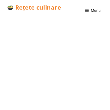
Sari
Rețete culinare
la
Menu
conținut