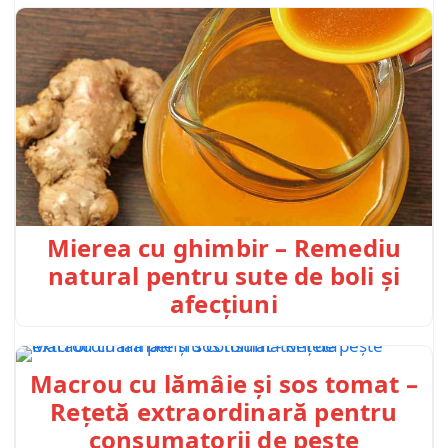
Mierea cu ghimbir – Remediu
natural pentru sute de boli și
afecțiuni
Macrou cu lămâie și sos tomat –
Rețetă extraordinară pentru
consumatorii de pește