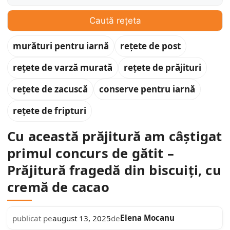
Caută rețeta
murături pentru iarnă
rețete de post
rețete de varză murată
rețete de prăjituri
rețete de zacuscă
conserve pentru iarnă
rețete de fripturi
Cu această prăjitură am câștigat
primul concurs de gătit –
Prăjitură fragedă din biscuiți, cu
cremă de cacao
Elena Mocanu
publicat pe
august 13, 2025
de