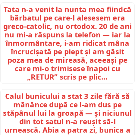
Tata n-a venit la nunta mea fiindcă
bărbatul pe care-l alesesem era
greco-catolic, nu ortodox. 20 de ani
nu mi-a răspuns la telefon — iar la
înmormântare, i-am ridicat mâna
încrucișată pe piept și am găsit
poza mea de mireasă, aceeași pe
care mi-o trimisese înapoi cu
„RETUR” scris pe plic…
Calul bunicului a stat 3 zile fără să
mănânce după ce l-am dus pe
stăpânul lui la groapă — și niciunul
din tot satul n-a reușit să-l
urnească. Abia a patra zi, bunica a