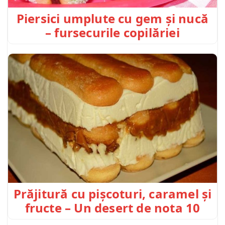
Piersici umplute cu gem și nucă
– fursecurile copilăriei
Prăjitură cu pișcoturi, caramel și
fructe – Un desert de nota 10