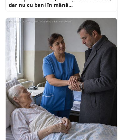
dar nu cu bani în mână…