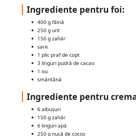
Ingrediente pentru foi:
400 g făină
250 g unt
150 g zahăr
sare
1 plic praf de copt
3 linguri pudră de cacao
1 ou
smântână
Ingrediente pentru crema
6 albușuri
150 g zahăr
6 linguri apă
250 g nucă de cocos