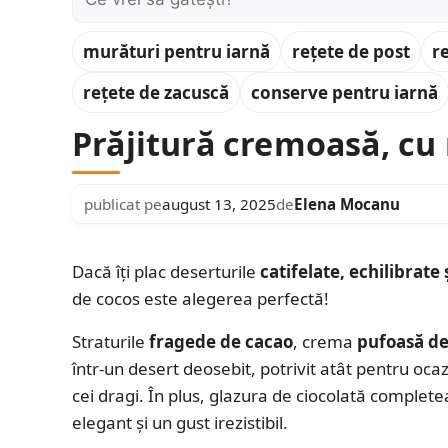
murături pentru iarnă
rețete de post
r
rețete de zacuscă
conserve pentru iarnă
Prăjitură cremoasă, cu
publicat pe
august 13, 2025
de
Elena Mocanu
Dacă îți plac deserturile
catifelate, echilibrate
de cocos este alegerea perfectă!
Straturile
fragede de cacao
, crema
pufoasă de
într-un desert deosebit, potrivit atât pentru oca
cei dragi. În plus, glazura de ciocolată complete
elegant și un gust irezistibil.