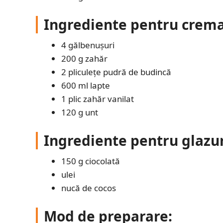
Ingrediente pentru crema
4 gălbenușuri
200 g zahăr
2 pliculețe pudră de budincă
600 ml lapte
1 plic zahăr vanilat
120 g unt
Ingrediente pentru glazu
150 g ciocolată
ulei
nucă de cocos
Mod de preparare: