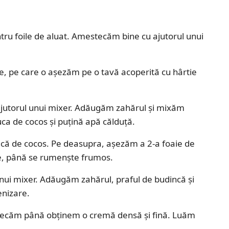
ru foile de aluat. Amestecăm bine cu ajutorul unui
re, pe care o așezăm pe o tavă acoperită cu hârtie
jutorul unui mixer. Adăugăm zahărul și mixăm
a de cocos și puțină apă călduță.
că de cocos. Pe deasupra, așezăm a 2-a foaie de
e, până se rumenște frumos.
unui mixer. Adăugăm zahărul, praful de budincă și
nizare.
stecăm până obținem o cremă densă și fină. Luăm