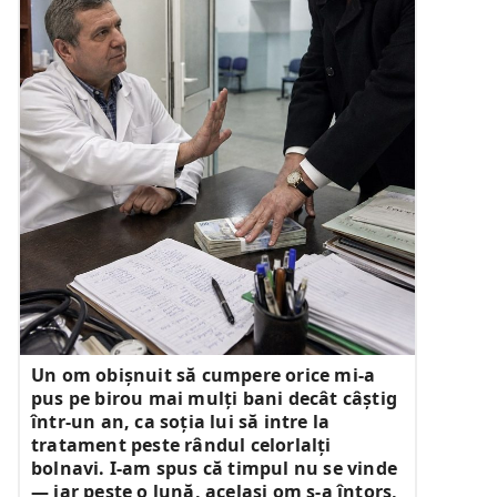
Un om obișnuit să cumpere orice mi-a
pus pe birou mai mulți bani decât câștig
într-un an, ca soția lui să intre la
tratament peste rândul celorlalți
bolnavi. I-am spus că timpul nu se vinde
— iar peste o lună, același om s-a întors,