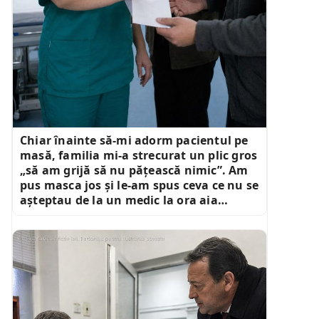
Chiar înainte să-mi adorm pacientul pe
masă, familia mi-a strecurat un plic gros
„să am grijă să nu pățească nimic”. Am
pus masca jos și le-am spus ceva ce nu se
așteptau de la un medic la ora aia…