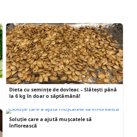
Dieta cu semințe de dovleac – Slătești până
la 6 kg în doar o săptămână!
Soluție care a ajută mușcatele să
înflorească