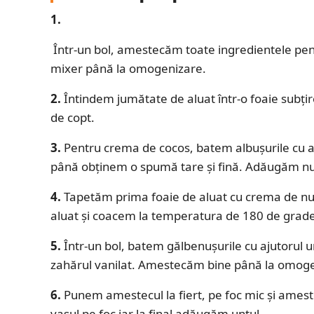
1.
Într-un bol, amestecăm toate ingredientele pent
mixer până la omogenizare.
2.
Întindem jumătate de aluat într-o foaie subți
de copt.
3.
Pentru crema de cocos, batem albușurile cu a
până obținem o spumă tare și fină. Adăugăm nuc
4.
Tapetăm prima foaie de aluat cu crema de nu
aluat și coacem la temperatura de 180 de grad
5.
Într-un bol, batem gălbenușurile cu ajutorul 
zahărul vanilat. Amestecăm bine până la omoge
6.
Punem amestecul la fiert, pe foc mic și ame
vasul pe foc iar la final adăugăm untul.