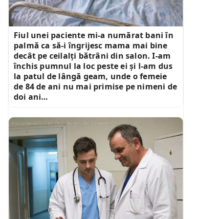
Fiul unei paciente mi-a numărat bani în
palmă ca să-i îngrijesc mama mai bine
decât pe ceilalți bătrâni din salon. I-am
închis pumnul la loc peste ei și l-am dus
la patul de lângă geam, unde o femeie
de 84 de ani nu mai primise pe nimeni de
doi ani…