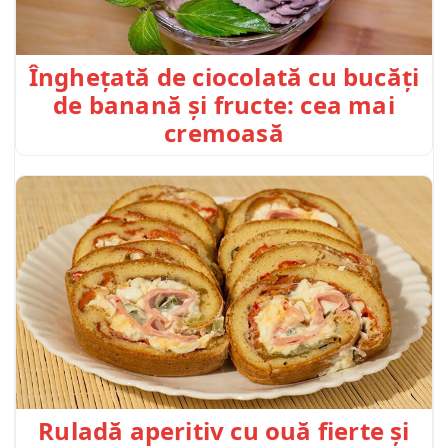
Înghețată de ciocolată cu bucăți
de banană și fructe: cea mai
cremoasă
Ruladă aperitiv cu ouă fierte și