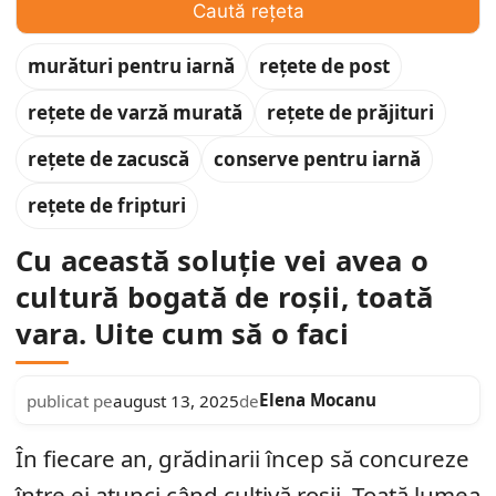
Caută rețeta
murături pentru iarnă
rețete de post
rețete de varză murată
rețete de prăjituri
rețete de zacuscă
conserve pentru iarnă
rețete de fripturi
Cu această soluție vei avea o
cultură bogată de roșii, toată
vara. Uite cum să o faci
Elena Mocanu
publicat pe
august 13, 2025
de
În fiecare an, grădinarii încep să concureze
între ei atunci când cultivă roșii. Toată lumea