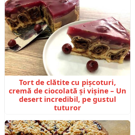
Tort de clătite cu pișcoturi,
cremă de ciocolată și vișine – Un
desert incredibil, pe gustul
tuturor