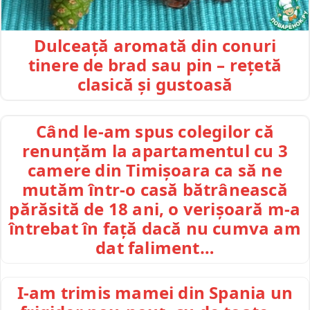
Dulceață aromată din conuri
tinere de brad sau pin – rețetă
clasică și gustoasă
Când le-am spus colegilor că
renunțăm la apartamentul cu 3
camere din Timișoara ca să ne
mutăm într-o casă bătrânească
părăsită de 18 ani, o verișoară m-a
întrebat în față dacă nu cumva am
dat faliment…
I-am trimis mamei din Spania un