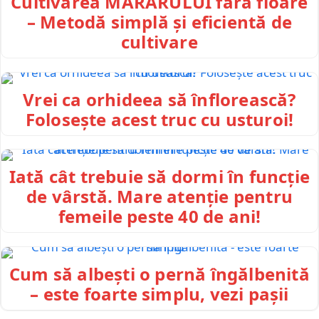
Cultivarea MĂRARULUI fără floare
– Metodă simplă și eficientă de
cultivare
Vrei ca orhideea să înflorească?
Folosește acest truc cu usturoi!
Iată cât trebuie să dormi în funcție
de vârstă. Mare atenție pentru
femeile peste 40 de ani!
Cum să albești o pernă îngălbenită
– este foarte simplu, vezi pașii