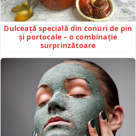
Dulceață specială din conuri de pin
și portocale – o combinație
surprinzătoare