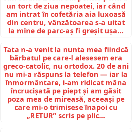
un tort de ziua nepoatei, iar când
am intrat în cofetăria aia luxoasă
din centru, vânzătoarea s-a uitat
la mine de parc-aș fi greșit ușa…
Tata n-a venit la nunta mea fiindcă
bărbatul pe care-l alesesem era
greco-catolic, nu ortodox. 20 de ani
nu mi-a răspuns la telefon — iar la
înmormântare, i-am ridicat mâna
încrucișată pe piept și am găsit
poza mea de mireasă, aceeași pe
care mi-o trimisese înapoi cu
„RETUR” scris pe plic…