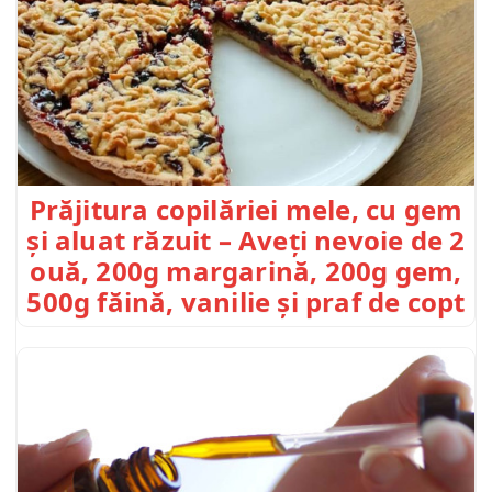
Prăjitura copilăriei mele, cu gem
și aluat răzuit – Aveți nevoie de 2
ouă, 200g margarină, 200g gem,
500g făină, vanilie și praf de copt