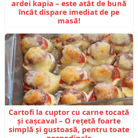
ardei kapia – este atât de bună
încât dispare imediat de pe
masă!
Cartofi la cuptor cu carne tocată
și cașcaval – O rețetă foarte
simplă și gustoasă, pentru toate
gospodinele