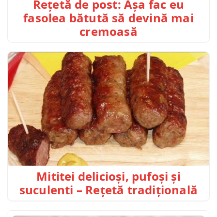
Rețetă de post: Așa fac eu
fasolea bătută să devină mai
cremoasă
Mititei delicioși, pufoși și
suculenti – Rețetă tradițională