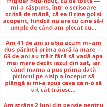
frigider nou-nouț, cu de toate —
mi-a răspuns, într-o scrisoare
scrisă de mână, că ea îl ține gol și
acoperit, fiindcă nu are cu cine să-l
umple de când am plecat eu…
Am 41 de ani și abia acum mi-am
dus părinții prima oară la mare —
63 de ani au trăit fără să vadă apa
mai mare decât iazul din sat, iar
când mama a pus prima dată
piciorul pe nisip a început să
plângă și mi-a spus ceva ce n-o să
uit cât trăiesc…
Am strâns 2 luni din pensie pentru