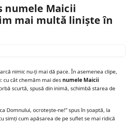
 numele Maicii
im mai multă liniște în
 parcă nimic nu-ți mai dă pace. În asemenea clipe,
lu: cu cât chemăm mai des
numele Maicii
 vorbă scurtă, spusă din inimă, schimbă starea de
ca Domnului, ocrotește-ne!” spus în șoaptă, la
 tu simți cum apăsarea de pe suflet se mai ridică