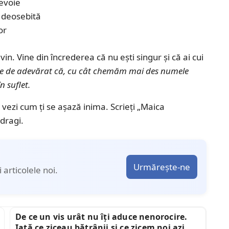
evoie
e deosebită
or
revin. Vine din încrederea că nu ești singur și că ai cui
t e de adevărat că, cu cât chemăm mai des numele
n suflet.
 vezi cum ți se așază inima. Scrieți „Maica
 dragi.
Urmărește-ne
articolele noi.
De ce un vis urât nu îți aduce nenorocire.
Iată ce ziceau bătrânii și ce zicem noi azi