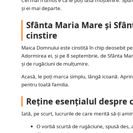
Cel mai frumos e că le poți lăsa moștenire. Spune
și ei mai departe.
Sfânta Maria Mare și Sfân
cinstire
Maica Domnului este cinstită în chip deosebit p
Adormirea ei, și pe 8 septembrie, de Sfânta Mari
și de rugăciuni de mulțumire.
Acasă, le poți marca simplu, lângă icoană. Aprin
pentru toată familia.
Reține esențialul despre
Iată, pe scurt, lucrurile de care merită să-ți amin
O vorbă scurtă de rugăciune, spusă des, a