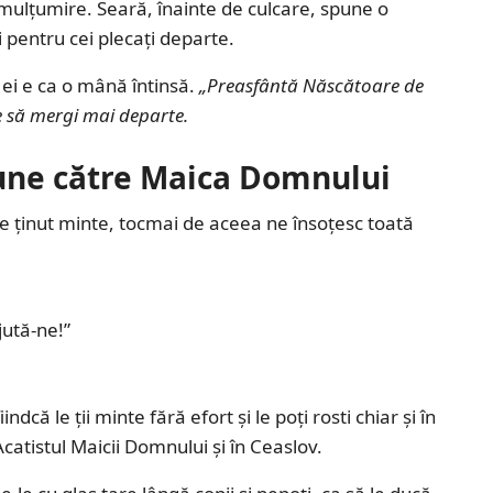
 mulțumire. Seară, înainte de culcare, spune o
i pentru cei plecați departe.
a ei e ca o mână întinsă.
„Preasfântă Născătoare de
re să mergi mai departe.
une către Maica Domnului
e ținut minte, tocmai de aceea ne însoțesc toată
ută-ne!”
dcă le ții minte fără efort și le poți rosti chiar și în
 Acatistul Maicii Domnului și în Ceaslov.