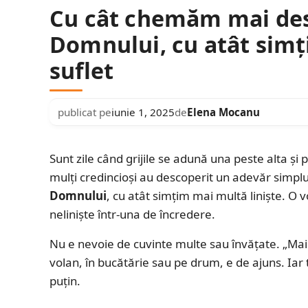
Cu cât chemăm mai des
Domnului, cu atât simț
suflet
publicat pe
iunie 1, 2025
de
Elena Mocanu
Sunt zile când grijile se adună una peste alta și
mulți credincioși au descoperit un adevăr simp
Domnului
, cu atât simțim mai multă liniște. O
neliniște într-una de încredere.
Nu e nevoie de cuvinte multe sau învățate. „Mai
volan, în bucătărie sau pe drum, e de ajuns. Iar
puțin.