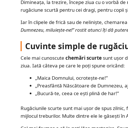
Dimineața, la trezire, începe ziua cu o vorbă de
rugăciune scurtă pentru cei dragi, pentru copii ș
Iar în clipele de frică sau de neliniște, chemare
Dumnezeu, miluiește-ne!” rostit atunci îți dă pute
Cuvinte simple de rugăci
Cele mai cunoscute
chemări scurte
sunt ușor d
ziua. Iată câteva pe care le poți spune oricând:
„Maica Domnului, ocrotește-ne!”
„Preasfântă Născătoare de Dumnezeu, aj
„Bucură-te, ceea ce ești plină de har!”
Rugăciunile scurte sunt mai ușor de spus zilnic, fiin
mijlocul treburilor. Multe dintre ele le găsești în