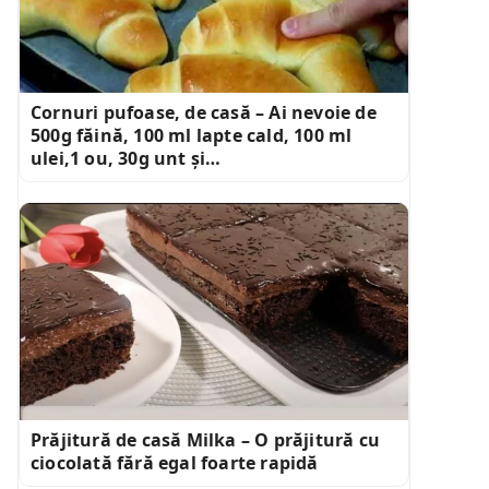
Cornuri pufoase, de casă – Ai nevoie de
500g făină, 100 ml lapte cald, 100 ml
ulei,1 ou, 30g unt și…
Prăjitură de casă Milka – O prăjitură cu
ciocolată fără egal foarte rapidă