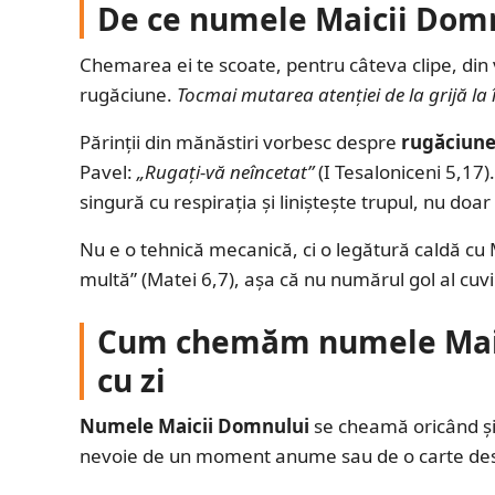
De ce numele Maicii Domn
Chemarea ei te scoate, pentru câteva clipe, din v
rugăciune.
Tocmai mutarea atenției de la grijă la
Părinții din mănăstiri vorbesc despre
rugăciune
Pavel:
„Rugați-vă neîncetat”
(I Tesaloniceni 5,17)
singură cu respirația și liniștește trupul, nu doar 
Nu e o tehnică mecanică, ci o legătură caldă cu
multă” (Matei 6,7), așa că nu numărul gol al cuvi
Cum chemăm numele Maici
cu zi
Numele Maicii Domnului
se cheamă oricând și 
nevoie de un moment anume sau de o carte desch