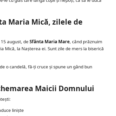
-le cu glas tare lângă copii și nepoți, ca să le ducă
ta Maria Mică, zilele de
e 15 august, de
Sfânta Maria Mare
, când prăznuim
a Mică, la Nașterea ei. Sunt zile de mers la biserică
de o candelă, fă-ți cruce și spune un gând bun
 chemarea Maicii Domnului
tești:
duce liniște