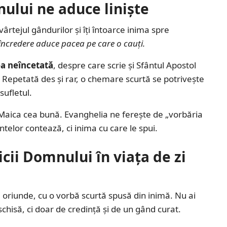
ului ne aduce liniște
ârtejul gândurilor și îți întoarce inima spre
 încredere aduce pacea pe care o cauți.
a neîncetată
, despre care scrie și Sfântul Apostol
. Repetată des și rar, o chemare scurtă se potrivește
sufletul.
 Maica cea bună. Evanghelia ne ferește de „vorbăria
ntelor contează, ci inima cu care le spui.
i Domnului în viața de zi
oriunde, cu o vorbă scurtă spusă din inimă. Nu ai
isă, ci doar de credință și de un gând curat.