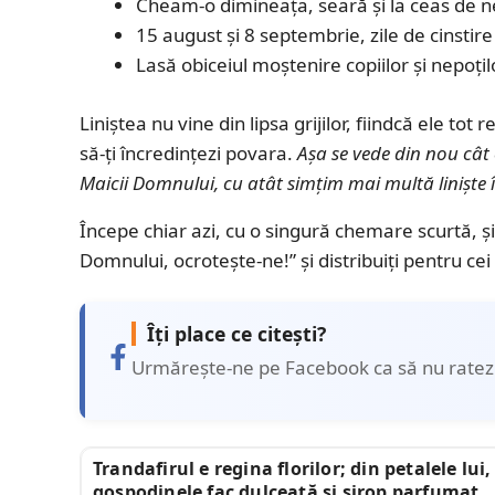
Cheam-o dimineața, seară și la ceas de n
15 august și 8 septembrie, zile de cinstir
Lasă obiceiul moștenire copiilor și nepoțil
Liniștea nu vine din lipsa grijilor, fiindcă ele tot 
să-ți încredințezi povara.
Așa se vede din nou câ
Maicii Domnului, cu atât simțim mai multă liniște î
Începe chiar azi, cu o singură chemare scurtă, și
Domnului, ocrotește-ne!” și distribuiți pentru cei
Îți place ce citești?
Urmărește-ne pe Facebook ca să nu ratezi 
Trandafirul e regina florilor; din petalele lui,
gospodinele fac dulceață și sirop parfumat.