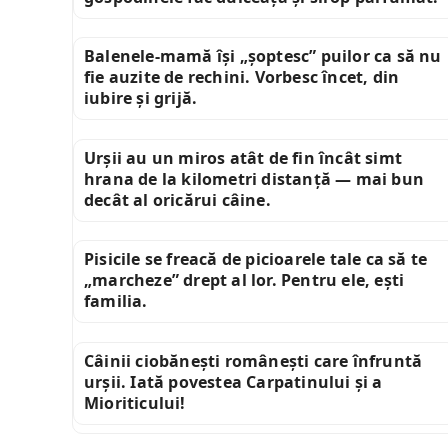
Balenele-mamă își „șoptesc” puilor ca să nu
fie auzite de rechini. Vorbesc încet, din
iubire și grijă.
Urșii au un miros atât de fin încât simt
hrana de la kilometri distanță — mai bun
decât al oricărui câine.
Pisicile se freacă de picioarele tale ca să te
„marcheze” drept al lor. Pentru ele, ești
familia.
Câinii ciobănești românești care înfruntă
urșii. Iată povestea Carpatinului și a
Mioriticului!