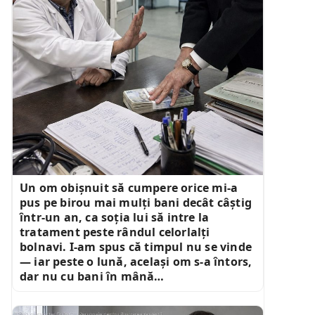
Un om obișnuit să cumpere orice mi-a
pus pe birou mai mulți bani decât câștig
într-un an, ca soția lui să intre la
tratament peste rândul celorlalți
bolnavi. I-am spus că timpul nu se vinde
— iar peste o lună, același om s-a întors,
dar nu cu bani în mână…