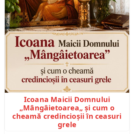
Icoana Maicii Domnului
„Mângâietoarea„ și cum o
cheamă credincioșii în ceasuri
grele