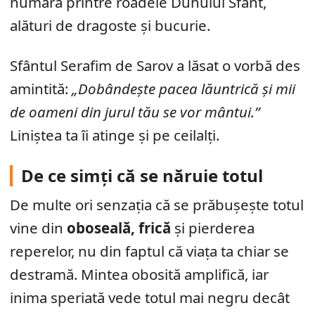
numără printre roadele Duhului Sfânt,
alături de dragoste și bucurie.
Sfântul Serafim de Sarov a lăsat o vorbă des
amintită:
„Dobândește pacea lăuntrică și mii
de oameni din jurul tău se vor mântui.”
Liniștea ta îi atinge și pe ceilalți.
De ce simți că se năruie totul
De multe ori senzația că se prăbușește totul
vine din
oboseală, frică
și pierderea
reperelor, nu din faptul că viața ta chiar se
destramă. Mintea obosită amplifică, iar
inima speriată vede totul mai negru decât