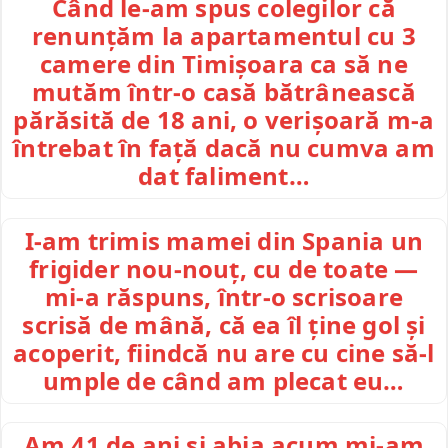
Când le-am spus colegilor că
renunțăm la apartamentul cu 3
camere din Timișoara ca să ne
mutăm într-o casă bătrânească
părăsită de 18 ani, o verișoară m-a
întrebat în față dacă nu cumva am
dat faliment…
I-am trimis mamei din Spania un
frigider nou-nouț, cu de toate —
mi-a răspuns, într-o scrisoare
scrisă de mână, că ea îl ține gol și
acoperit, fiindcă nu are cu cine să-l
umple de când am plecat eu…
Am 41 de ani și abia acum mi-am