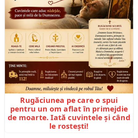
Rugăciunea pe care o spui
pentru un om aflat în primejdie
de moarte. Iată cuvintele și când
le rostești!