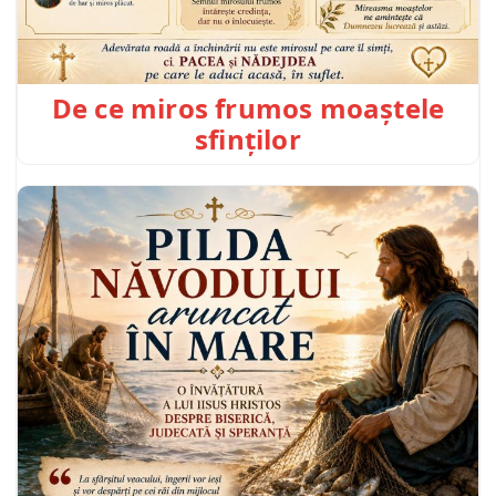
De ce miros frumos moaștele
sfinților