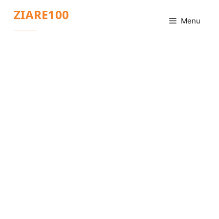
Sari
ZIARE100
la
Menu
conținut