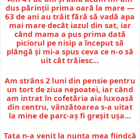
dus părinții prima oară la mare —
63 de ani au trăit fără să vadă apa
mai mare decât iazul din sat, iar
când mama a pus prima dată
piciorul pe nisip a început să
plângă și mi-a spus ceva ce n-o să
uit cât trăiesc…
Am strâns 2 luni din pensie pentru
un tort de ziua nepoatei, iar când
am intrat în cofetăria aia luxoasă
din centru, vânzătoarea s-a uitat
la mine de parc-aș fi greșit ușa…
Tata n-a venit la nunta mea fiindcă