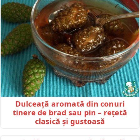
Dulceață aromată din conuri
tinere de brad sau pin – rețetă
clasică și gustoasă