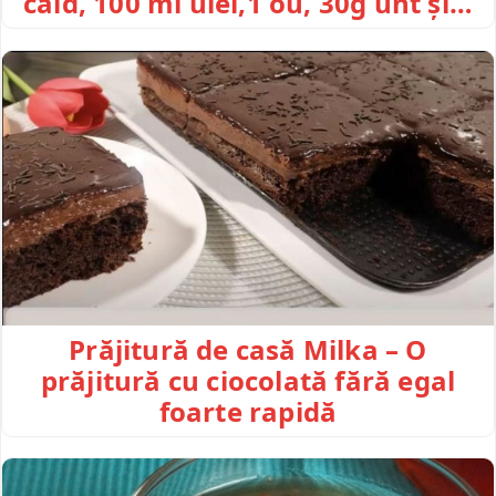
cald, 100 ml ulei,1 ou, 30g unt și…
Prăjitură de casă Milka – O
prăjitură cu ciocolată fără egal
foarte rapidă