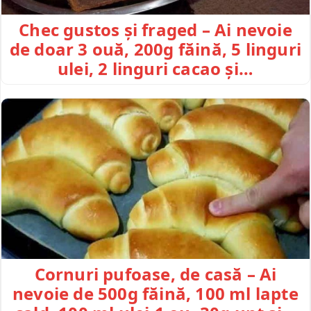
Chec gustos și fraged – Ai nevoie
de doar 3 ouă, 200g făină, 5 linguri
ulei, 2 linguri cacao și…
Cornuri pufoase, de casă – Ai
nevoie de 500g făină, 100 ml lapte