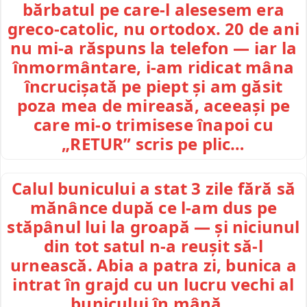
bărbatul pe care-l alesesem era
greco-catolic, nu ortodox. 20 de ani
nu mi-a răspuns la telefon — iar la
înmormântare, i-am ridicat mâna
încrucișată pe piept și am găsit
poza mea de mireasă, aceeași pe
care mi-o trimisese înapoi cu
„RETUR” scris pe plic…
Calul bunicului a stat 3 zile fără să
mănânce după ce l-am dus pe
stăpânul lui la groapă — și niciunul
din tot satul n-a reușit să-l
urnească. Abia a patra zi, bunica a
intrat în grajd cu un lucru vechi al
bunicului în mână…