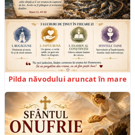
Pilda năvodului aruncat în mare