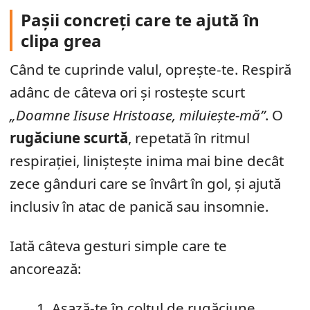
Pașii concreți care te ajută în
clipa grea
Când te cuprinde valul, oprește-te. Respiră
adânc de câteva ori și rostește scurt
„Doamne Iisuse Hristoase, miluiește-mă”
. O
rugăciune scurtă
, repetată în ritmul
respirației, liniștește inima mai bine decât
zece gânduri care se învârt în gol, și ajută
inclusiv în atac de panică sau insomnie.
Iată câteva gesturi simple care te
ancorează:
Așază-te în colțul de rugăciune,