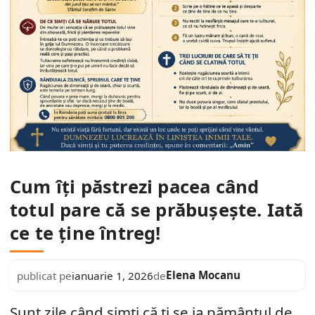
Cum îți păstrezi pacea când
totul pare că se prăbușește. Iată
ce te ține întreg!
Elena Mocanu
publicat pe
ianuarie 1, 2026
de
Sunt zile când simți că ți se ia pământul de