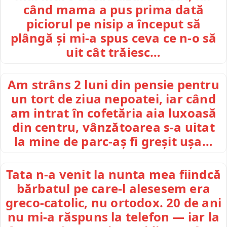
când mama a pus prima dată
piciorul pe nisip a început să
plângă și mi-a spus ceva ce n-o să
uit cât trăiesc…
Am strâns 2 luni din pensie pentru
un tort de ziua nepoatei, iar când
am intrat în cofetăria aia luxoasă
din centru, vânzătoarea s-a uitat
la mine de parc-aș fi greșit ușa…
Tata n-a venit la nunta mea fiindcă
bărbatul pe care-l alesesem era
greco-catolic, nu ortodox. 20 de ani
nu mi-a răspuns la telefon — iar la