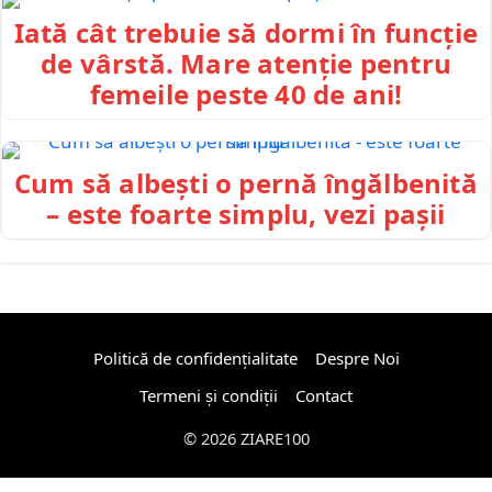
Iată cât trebuie să dormi în funcție
de vârstă. Mare atenție pentru
femeile peste 40 de ani!
Cum să albești o pernă îngălbenită
– este foarte simplu, vezi pașii
Politică de confidențialitate
Despre Noi
Termeni și condiții
Contact
© 2026 ZIARE100