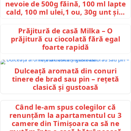
nevoie de 500g făină, 100 ml lapte
cald, 100 ml ulei,1 ou, 30g unt și…
Prăjitură de casă Milka – O
prăjitură cu ciocolată fără egal
foarte rapidă
Dulceață aromată din conuri
tinere de brad sau pin – rețetă
clasică și gustoasă
Când le-am spus colegilor că
renunțăm la apartamentul cu 3
camere din Timișoara ca să ne