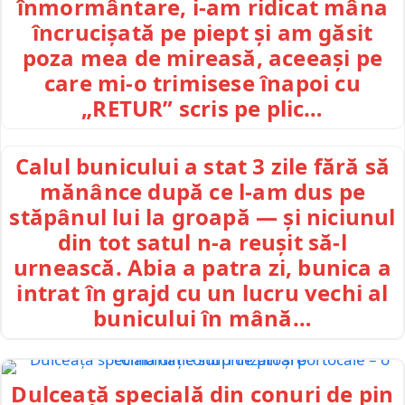
înmormântare, i-am ridicat mâna
încrucișată pe piept și am găsit
poza mea de mireasă, aceeași pe
care mi-o trimisese înapoi cu
„RETUR” scris pe plic…
Calul bunicului a stat 3 zile fără să
mănânce după ce l-am dus pe
stăpânul lui la groapă — și niciunul
din tot satul n-a reușit să-l
urnească. Abia a patra zi, bunica a
intrat în grajd cu un lucru vechi al
bunicului în mână…
Dulceață specială din conuri de pin