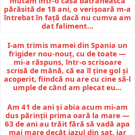
mutăm într-o casă bătrânească
părăsită de 18 ani, o verișoară m-a
întrebat în față dacă nu cumva am
dat faliment…
I-am trimis mamei din Spania un
frigider nou-nouț, cu de toate —
mi-a răspuns, într-o scrisoare
scrisă de mână, că ea îl ține gol și
acoperit, fiindcă nu are cu cine să-l
umple de când am plecat eu…
Am 41 de ani și abia acum mi-am
dus părinții prima oară la mare —
63 de ani au trăit fără să vadă apa
mai mare decât iazul din sat, iar