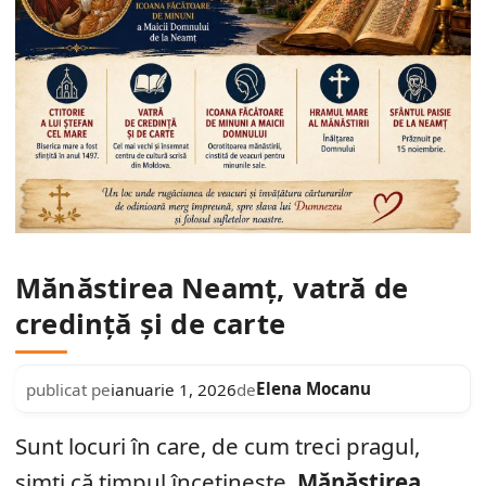
Mănăstirea Neamț, vatră de
credință și de carte
Elena Mocanu
publicat pe
ianuarie 1, 2026
de
Sunt locuri în care, de cum treci pragul,
simți că timpul încetinește.
Mănăstirea