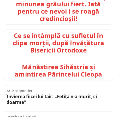
minunea grâului fiert. Iată
pentru ce nevoi i se roagă
credincioșii!
Ce se întâmplă cu sufletul în
clipa morții, după învățătura
Bisericii Ortodoxe
Mănăstirea Sihăstria și
amintirea Părintelui Cleopa
Articol anterior
Învierea fiicei lui Iair: „Fetița n-a murit, ci
doarme”
Următorul articol