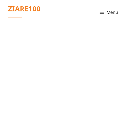
Sari
ZIARE100
la
Menu
conținut