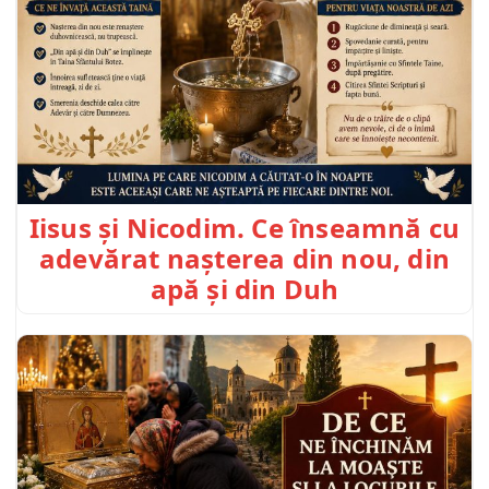
Iisus și Nicodim. Ce înseamnă cu
adevărat nașterea din nou, din
apă și din Duh