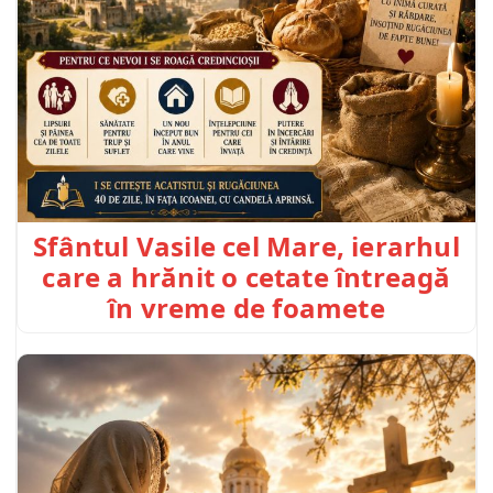
Sfântul Vasile cel Mare, ierarhul
care a hrănit o cetate întreagă
în vreme de foamete