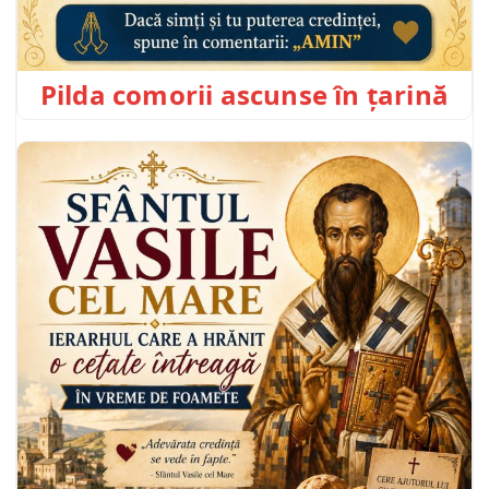
Pilda comorii ascunse în țarină