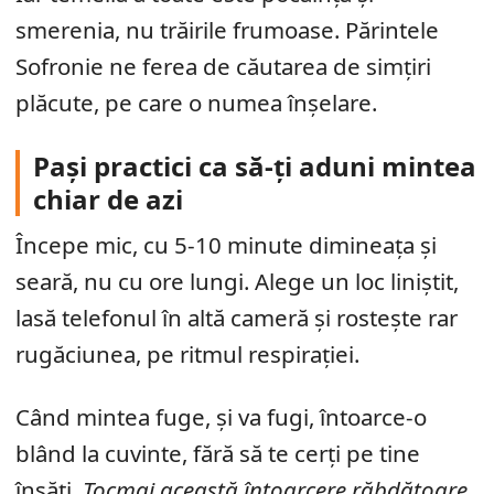
smerenia, nu trăirile frumoase. Părintele
Sofronie ne ferea de căutarea de simțiri
plăcute, pe care o numea înșelare.
Pași practici ca să-ți aduni mintea
chiar de azi
Începe mic, cu 5-10 minute dimineața și
seară, nu cu ore lungi. Alege un loc liniștit,
lasă telefonul în altă cameră și rostește rar
rugăciunea, pe ritmul respirației.
Când mintea fuge, și va fugi, întoarce-o
blând la cuvinte, fără să te cerți pe tine
însăți.
Tocmai această întoarcere răbdătoare