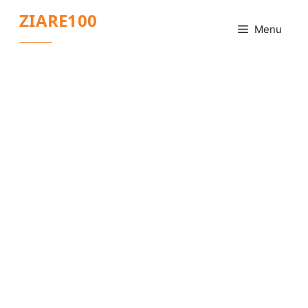
Sari
ZIARE100
la
Menu
conținut