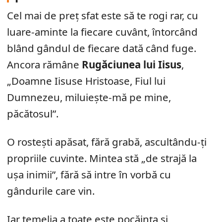
Cel mai de preț sfat este să te rogi rar, cu
luare-aminte la fiecare cuvânt, întorcând
blând gândul de fiecare dată când fuge.
Ancora rămâne
Rugăciunea lui Iisus
,
„Doamne Iisuse Hristoase, Fiul lui
Dumnezeu, miluiește-mă pe mine,
păcătosul”.
O rostești apăsat, fără grabă, ascultându-ți
propriile cuvinte. Mintea stă „de strajă la
ușa inimii”, fără să intre în vorbă cu
gândurile care vin.
Iar temelia a toate este pocăința și