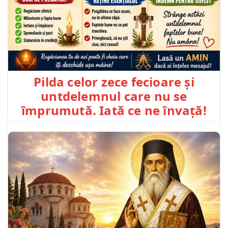
Pilda celor zece fecioare și
untdelemnul care nu se
împrumută. Iată ce ne învață!