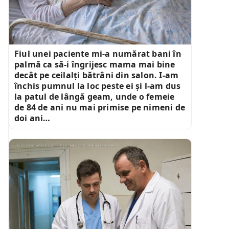
Fiul unei paciente mi-a numărat bani în
palmă ca să-i îngrijesc mama mai bine
decât pe ceilalți bătrâni din salon. I-am
închis pumnul la loc peste ei și l-am dus
la patul de lângă geam, unde o femeie
de 84 de ani nu mai primise pe nimeni de
doi ani…