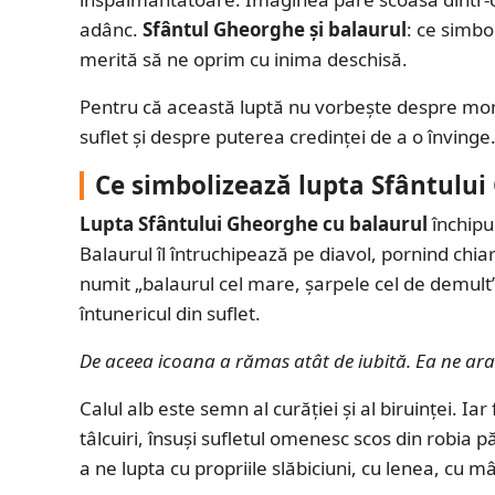
adânc.
Sfântul Gheorghe și balaurul
: ce simbo
merită să ne oprim cu inima deschisă.
Pentru că această luptă nu vorbește despre monș
suflet și despre puterea credinței de a o învinge
Ce simbolizează lupta Sfântului
Lupta Sfântului Gheorghe cu balaurul
închipui
Balaurul îl întruchipează pe diavol, pornind chia
numit „balaurul cel mare, șarpele cel de demult”.
întunericul din suflet.
De aceea icoana a rămas atât de iubită. Ea ne arat
Calul alb este semn al curăției și al biruinței. Iar
tâlcuiri, însuși sufletul omenesc scos din robia p
a ne lupta cu propriile slăbiciuni, cu lenea, cu 