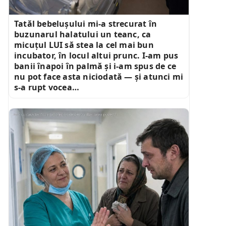
Tatăl bebelușului mi-a strecurat în
buzunarul halatului un teanc, ca
micuțul LUI să stea la cel mai bun
incubator, în locul altui prunc. I-am pus
banii înapoi în palmă și i-am spus de ce
nu pot face asta niciodată — și atunci mi
s-a rupt vocea…