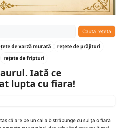
Caută rețeta
ețete de varză murată
rețete de prăjituri
rețete de fripturi
aurul. Iată ce
t lupta cu fiara!
aș călare pe un cal alb străpunge cu sulița o fiară
 poveste cu cavaleri, dar adevărul este mult mai