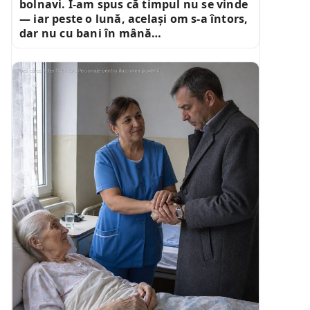
bolnavi. I-am spus că timpul nu se vinde
— iar peste o lună, același om s-a întors,
dar nu cu bani în mână…