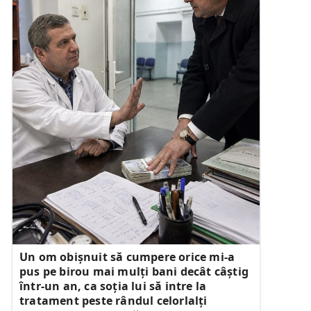
Un om obișnuit să cumpere orice mi-a
pus pe birou mai mulți bani decât câștig
într-un an, ca soția lui să intre la
tratament peste rândul celorlalți