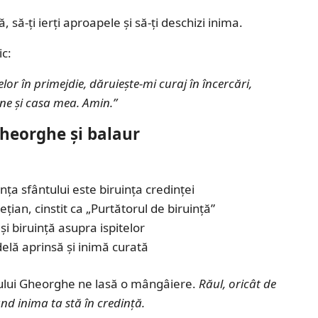
ă, să-ți ierți aproapele și să-ți deschizi inima.
ic:
or în primejdie, dăruiește-mi curaj în încercări,
ne și casa mea. Amin.”
Gheorghe și balaur
ința sfântului este biruința credinței
țian, cinstit ca „Purtătorul de biruință”
și biruință asupra ispitelor
ndelă aprinsă și inimă curată
ntului Gheorghe ne lasă o mângâiere.
Răul, oricât de
nd inima ta stă în credință.