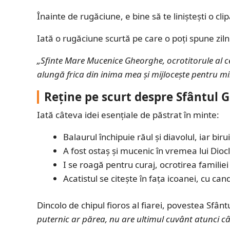
Înainte de rugăciune, e bine să te liniștești o clip
Iată o rugăciune scurtă pe care o poți spune ziln
„Sfinte Mare Mucenice Gheorghe, ocrotitorule al cel
alungă frica din inima mea și mijlocește pentru mi
Reține pe scurt despre Sfântul 
Iată câteva idei esențiale de păstrat în minte:
Balaurul închipuie răul și diavolul, iar biru
A fost ostaș și mucenic în vremea lui Diocle
I se roagă pentru curaj, ocrotirea familiei 
Acatistul se citește în fața icoanei, cu ca
Dincolo de chipul fioros al fiarei, povestea Sfâ
puternic ar părea, nu are ultimul cuvânt atunci câ