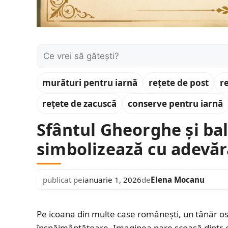
Caută:
murături pentru iarnă
rețete de post
r
rețete de zacuscă
conserve pentru iarnă
Sfântul Gheorghe și bal
simbolizează cu adevăra
publicat pe
ianuarie 1, 2026
de
Elena Mocanu
Pe icoana din multe case românești, un tânăr ost
înspăimântătoare. Imaginea pare scoasă dintr-o