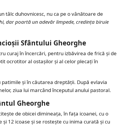
un tâlc duhovnicesc, nu ca pe o vânătoare de
chi, dar poartă un adevăr limpede, credința biruie
ncioșii Sfântului Gheorghe
u curaj în încercări, pentru izbăvirea de frică și de
t ocrotitor al ostașilor și al celor plecați în
u patimile și în căutarea dreptății. După evlavia
rmelor, ziua lui marcând începutul anului pastoral.
fântul Gheorghe
ește de obicei dimineața, în fața icoanei, cu o
i 12 icoase și se rostește cu inima curată și cu