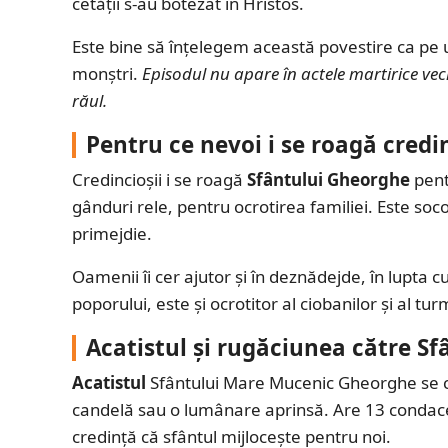
cetății s-au botezat în Hristos.
Este bine să înțelegem această povestire ca pe 
monștri.
Episodul nu apare în actele martirice ve
răul.
Pentru ce nevoi i se roagă credi
Credincioșii i se roagă
Sfântului Gheorghe
pentr
gânduri rele, pentru ocrotirea familiei. Este socoti
primejdie.
Oamenii îi cer ajutor și în deznădejde, în lupta c
poporului, este și ocrotitor al ciobanilor și al tu
Acatistul și rugăciunea către S
Acatistul
Sfântului Mare Mucenic Gheorghe se cit
candelă sau o lumânare aprinsă. Are 13 condace ș
credință că sfântul mijlocește pentru noi.