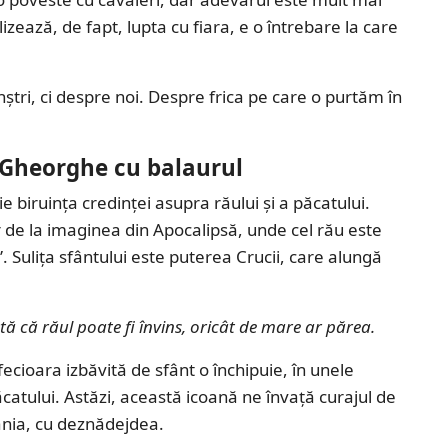
lizează, de fapt, lupta cu fiara, e o întrebare la care
tri, ci despre noi. Despre frica pe care o purtăm în
.
 Gheorghe cu balaurul
e biruința credinței asupra răului și a păcatului.
r de la imaginea din Apocalipsă, unde cel rău este
 Sulița sfântului este puterea Crucii, care alungă
ă că răul poate fi învins, oricât de mare ar părea.
 fecioara izbăvită de sfânt o închipuie, în unele
ăcatului. Astăzi, această icoană ne învață curajul de
mânia, cu deznădejdea.