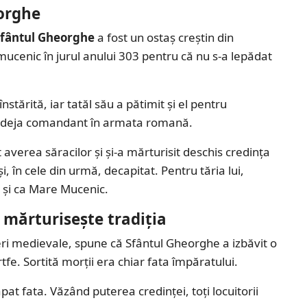
eorghe
Sfântul Gheorghe
a fost un ostaș creștin din
ucenic în jurul anului 303 pentru că nu s-a lepădat
nstărită, iar tatăl său a pătimit și el pentru
ese deja comandant în armata romană.
averea săracilor și și-a mărturisit deschis credința
și, în cele din urmă, decapitat. Pentru tăria lui,
și ca Mare Mucenic.
mărturisește tradiția
geri medievale, spune că Sfântul Gheorghe a izbăvit o
fe. Sortită morții era chiar fata împăratului.
ăpat fata. Văzând puterea credinței, toți locuitorii