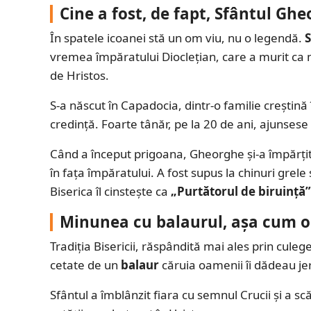
Cine a fost, de fapt, Sfântul Gh
În spatele icoanei stă un om viu, nu o legendă.
vremea împăratului Dioclețian, care a murit ca m
de Hristos.
S-a născut în Capadocia, dintr-o familie creștină î
credință. Foarte tânăr, pe la 20 de ani, ajuns
Când a început prigoana, Gheorghe și-a împărțit 
în fața împăratului. A fost supus la chinuri grele 
Biserica îl cinstește ca
„Purtătorul de biruință”
Minunea cu balaurul, așa cum o 
Tradiția Bisericii, răspândită mai ales prin cule
cetate de un
balaur
căruia oamenii îi dădeau jert
Sfântul a îmblânzit fiara cu semnul Crucii și a sc