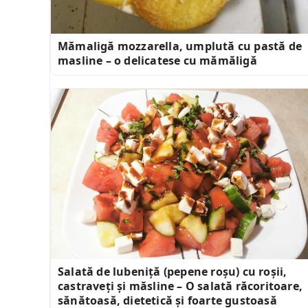
Mămaligă mozzarella, umplută cu pastă de
masline – o delicatese cu mămăligă
Salată de lubeniță (pepene roșu) cu roșii,
castraveți și măsline – O salată răcoritoare,
sănătoasă, dietetică și foarte gustoasă