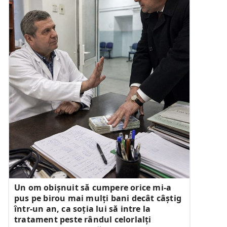
Un om obișnuit să cumpere orice mi-a
pus pe birou mai mulți bani decât câștig
într-un an, ca soția lui să intre la
tratament peste rândul celorlalți