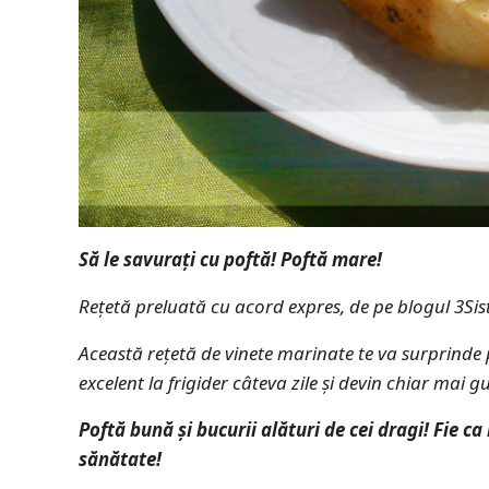
Să le savurați cu poftă! Poftă mare!
Rețetă preluată cu acord expres, de pe blogul 3Si
Această rețetă de vinete marinate te va surprinde p
excelent la frigider câteva zile și devin chiar mai
Poftă bună și bucurii alături de cei dragi! Fie c
sănătate!