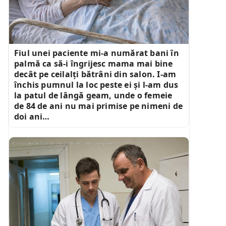
Fiul unei paciente mi-a numărat bani în
palmă ca să-i îngrijesc mama mai bine
decât pe ceilalți bătrâni din salon. I-am
închis pumnul la loc peste ei și l-am dus
la patul de lângă geam, unde o femeie
de 84 de ani nu mai primise pe nimeni de
doi ani…