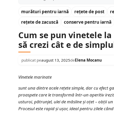
murături pentru iarnă
rețete de post
r
rețete de zacuscă
conserve pentru iarnă
Cum se pun vinetele la 
să crezi cât e de simplu
publicat pe
august 13, 2025
de
Elena Mocanu
Vinetele marinate
sunt una dintre acele rețete
simple, dar cu efect g
proaspete care le transformă într-un aperitiv irezi
usturoi, pătrunjel, ulei de măsline și oțet – obții 
Procesul este rapid și ușor, ideal pentru zilele cân