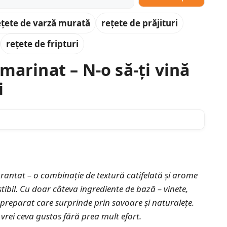
ețete de varză murată
rețete de prăjituri
rețete de fripturi
marinat – N-o să-ți vină
i
arantat
– o combinație de textură catifelată și arome
stibil. Cu doar câteva ingrediente de bază – vinete,
un preparat care
surprinde prin savoare și naturalețe
.
d vrei ceva gustos fără prea mult efort.