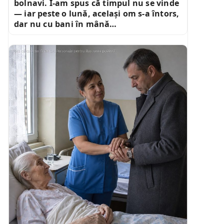
bolnavi. I-am spus că timpul nu se vinde
— iar peste o lună, același om s-a întors,
dar nu cu bani în mână…