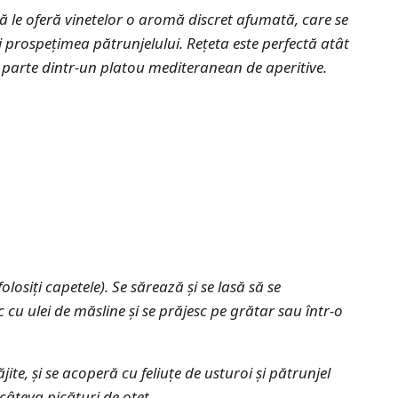
ă le oferă vinetelor o aromă discret afumată, care se
și prospețimea pătrunjelului
. Rețeta este perfectă atât
a parte dintr-un platou mediteranean de aperitive.
folosiți capetele). Se sărează și se lasă să se
 cu ulei de măsline și se prăjesc pe grătar sau într-o
ite, și se acoperă cu feliuțe de usturoi și pătrunjel
câteva picături de oțet.