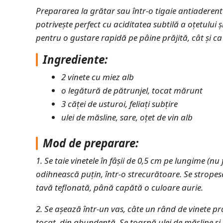
Prepararea la grătar sau într-o tigaie antiaderent
potrivește perfect cu
aciditatea subtilă a oțetului 
pentru o gustare rapidă pe pâine prăjită, cât și c
Ingrediente:
2 vinete cu miez alb
o legătură de pătrunjel, tocat mărunt
3 căței de usturoi, feliați subțire
ulei de măsline, sare, oțet de vin alb
Mod de preparare:
1. Se taie vinetele în fâșii de 0,5 cm pe lungime (nu 
odihnească puțin, într-o strecurătoare. Se stropesc
tavă teflonată, până capătă o culoare aurie.
2. Se așează într-un vas, câte un rând de vinete prăj
tocat, din abundență. Se toarnă ulei de măsline și 