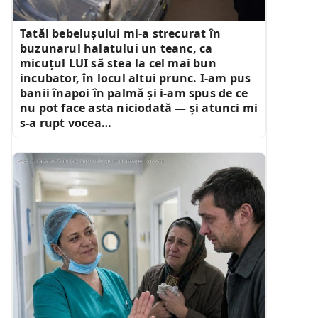
Tatăl bebelușului mi-a strecurat în
buzunarul halatului un teanc, ca
micuțul LUI să stea la cel mai bun
incubator, în locul altui prunc. I-am pus
banii înapoi în palmă și i-am spus de ce
nu pot face asta niciodată — și atunci mi
s-a rupt vocea…