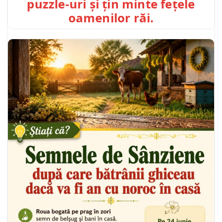
puzzle-uri și țin minte fețele
oamenilor răi.