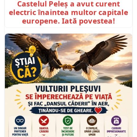
Castelul Peleș a avut curent
electric înaintea multor capitale
europene. Iată povestea!