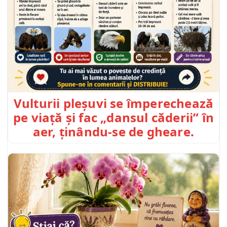
Vulturii pleșuvi se împerechează
pe viață și fac „dansul căderii” în
aer, ținându-se de gheare.