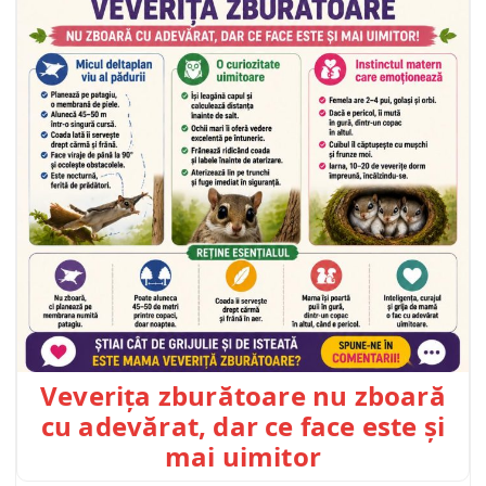
Veverița zburătoare nu zboară
cu adevărat, dar ce face este și
mai uimitor