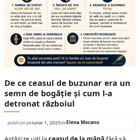
De ce ceasul de buzunar era un
semn de bogăție și cum l-a
detronat războiul
Elena Mocanu
publicat pe
iunie 1, 2025
de
Astăzi te uiți la
ceasul de la mână
fără să