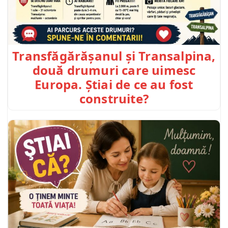
Transfăgărășanul și Transalpina,
două drumuri care uimesc
Europa. Știai de ce au fost
construite?