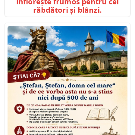
înflorește frumos pentru cei
răbdători și blânzi.