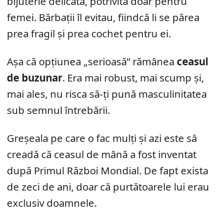
bijuterie delicată, potrivită doar pentru
femei. Bărbații îl evitau, fiindcă li se părea
prea fragil și prea cochet pentru ei.
Așa că opțiunea „serioasă” rămânea
ceasul
de buzunar
. Era mai robust, mai scump și,
mai ales, nu risca să-ți pună masculinitatea
sub semnul întrebării.
Greșeala pe care o fac mulți și azi este să
creadă că ceasul de mână a fost inventat
după Primul Război Mondial. De fapt exista
de zeci de ani, doar că purtătoarele lui erau
exclusiv doamnele.