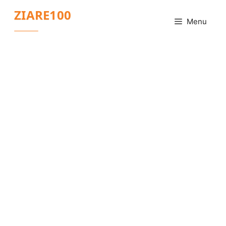
Sari
ZIARE100
la
Menu
conținut