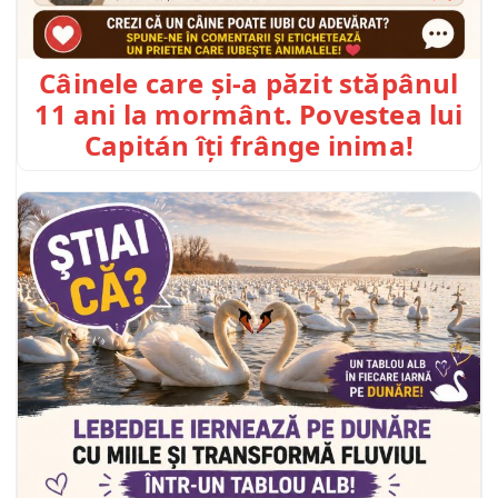
Câinele care și-a păzit stăpânul
11 ani la mormânt. Povestea lui
Capitán îți frânge inima!