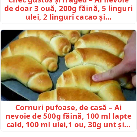
de doar 3 ouă, 200g făină, 5 linguri
ulei, 2 linguri cacao și…
Cornuri pufoase, de casă – Ai
nevoie de 500g făină, 100 ml lapte
cald, 100 ml ulei,1 ou, 30g unt și…