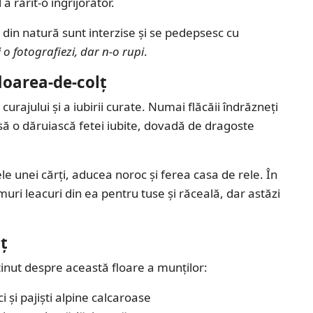
a rărit-o îngrijorător.
din natură sunt interzise și se pedepsesc cu
i o fotografiezi, dar n-o rupi
.
loarea-de-colț
curajului și a iubirii curate. Numai flăcăii îndrăzneți
 să o dăruiască fetei iubite, dovadă de dragoste
ele unei cărți, aducea noroc și ferea casa de rele. În
uri leacuri din ea pentru tuse și răceală, dar astăzi
ț
ținut despre această floare a munților:
 și pajiști alpine calcaroase