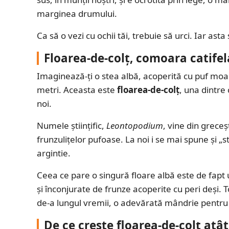
marginea drumului.
Ca să o vezi cu ochii tăi, trebuie să urci. Iar ast
Floarea-de-colț, comoara catifel
Imaginează-ți o stea albă, acoperită cu puf moal
metri. Aceasta este
floarea-de-colț
, una dintre
noi.
Numele științific,
Leontopodium
, vine din grece
frunzulițelor pufoase. La noi i se mai spune și „
argintie.
Ceea ce pare o singură floare albă este de fapt 
și înconjurate de frunze acoperite cu peri deși. T
de-a lungul vremii, o adevărată mândrie pentr
De ce crește floarea-de-colț atât