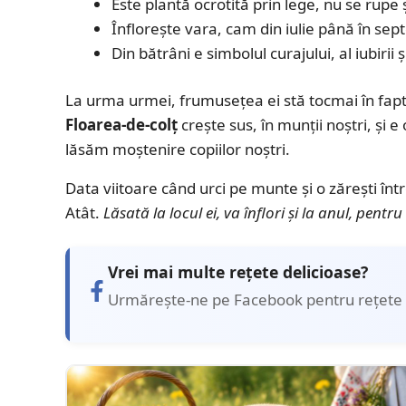
Este plantă ocrotită prin lege, nu se rupe
Înflorește vara, cam din iulie până în se
Din bătrâni e simbolul curajului, al iubirii ș
La urma urmei, frumusețea ei stă tocmai în faptu
Floarea-de-colț
crește sus, în munții noștri, și 
lăsăm moștenire copiilor noștri.
Data viitoare când urci pe munte și o zărești într
Atât.
Lăsată la locul ei, va înflori și la anul, pentr
Vrei mai multe rețete delicioase?
Urmărește-ne pe Facebook pentru rețete 