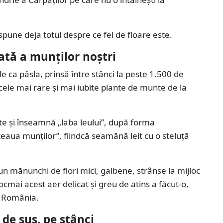
a spune deja totul despre ce fel de floare este.
ată a munților noștri
e ca pâsla, prinsă între stânci la peste 1.500 de
 cele mai rare și mai iubite plante de munte de la
ște și înseamnă „laba leului”, după forma
steaua munților”, fiindcă seamănă leit cu o steluță
un mănunchi de flori mici, galbene, strânse la mijloc
ocmai acest aer delicat și greu de atins a făcut-o,
u România.
 de sus, pe stânci