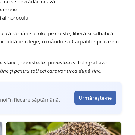
 și nu se dezrădăcinează
ptembrie
i al norocului
l că rămâne acolo, pe creste, liberă și sălbatică.
e ocrotită prin lege, o mândrie a Carpaților pe care o
e stânci, oprește-te, privește-o și fotografiaz-o.
u tine și pentru toți cei care vor urca după tine.
Urmărește-ne
noi în fiecare săptămână.