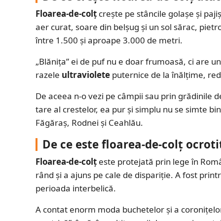
Floarea-de-colț
crește pe stâncile golașe și pajiș
aer curat, soare din belșug și un sol sărac, pietr
între 1.500 și aproape 3.000 de metri.
„Blănița” ei de puf nu e doar frumoasă, ci are un r
razele
ultraviolete
puternice de la înălțime, r
De aceea n-o vezi pe câmpii sau prin grădinile de 
tare al crestelor, ea pur și simplu nu se simte bin
Făgăraș, Rodnei și Ceahlău.
De ce este floarea-de-colț ocroti
Floarea-de-colț
este protejată prin lege în Româ
rând și a ajuns pe cale de dispariție. A fost pri
perioada interbelică.
A contat enorm moda buchetelor și a coronițelor