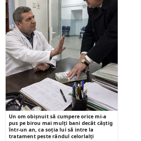
Un om obișnuit să cumpere orice mi-a
pus pe birou mai mulți bani decât câștig
într-un an, ca soția lui să intre la
tratament peste rândul celorlalți