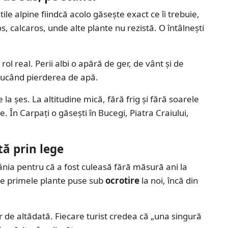
tile alpine fiindcă acolo găsește exact ce îi trebuie,
os, calcaros, unde alte plante nu rezistă. O întâlnești
ol real. Perii albi o apără de ger, de vânt și de
educând pierderea de apă.
la șes. La altitudine mică, fără frig și fără soarele
e. În Carpați o găsești în Bucegi, Piatra Craiului,
tă prin lege
nia pentru că a fost culeasă fără măsură ani la
ntre primele plante puse sub
ocrotire
la noi, încă din
 de altădată. Fiecare turist credea că „una singură