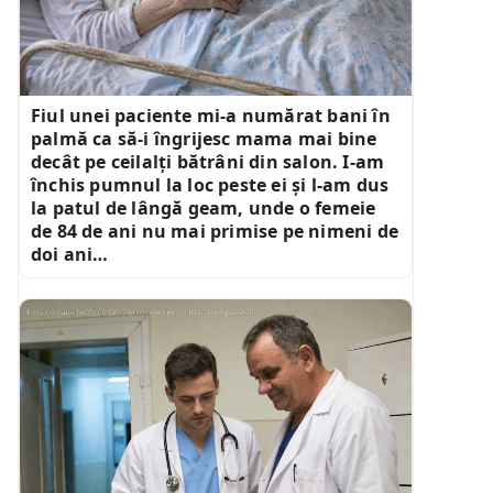
Fiul unei paciente mi-a numărat bani în
palmă ca să-i îngrijesc mama mai bine
decât pe ceilalți bătrâni din salon. I-am
închis pumnul la loc peste ei și l-am dus
la patul de lângă geam, unde o femeie
de 84 de ani nu mai primise pe nimeni de
doi ani…