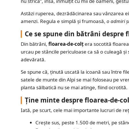
nu strică”, însă, înmulțit cu mii de oameni, gestul 
Astăzi ruperea, dezrădăcinarea sau vânzarea ei 
amenzi. Regula e simplă și frumoasă,
o admiri ș
Ce se spune din bătrâni despre f
Din bătrâni,
floarea-de-colț
era socotită floarea 
urcau pe stâncile periculoase ca să o culeagă și
adevărată.
Se spune că, ținută uscată la icoană sau între fil
satele de munte din Alpi se mai foloseau pe vrem
planta sălbatică nu se mai atinge, fiind ocrotită.
Ține minte despre floarea-de-col
Iată, pe scurt, cele mai importante lucruri de re
Crește sus, peste 1.500 de metri, pe stânci