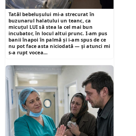
Tatăl bebelușului mi-a strecurat în
buzunarul halatului un teanc, ca
micuțul LUI să stea la cel mai bun
incubator, în locul altui prunc. I-am pus
banii înapoi în palmă și i-am spus de ce
nu pot face asta niciodată — și atunci mi
s-a rupt vocea…