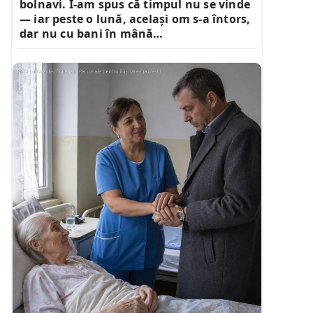
bolnavi. I-am spus că timpul nu se vinde
— iar peste o lună, același om s-a întors,
dar nu cu bani în mână…