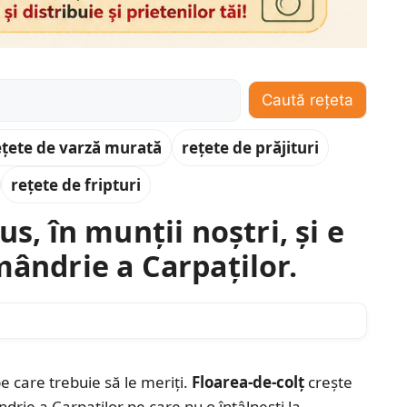
Caută rețeta
ețete de varză murată
rețete de prăjituri
rețete de fripturi
us, în munții noștri, și e
mândrie a Carpaților.
 pe care trebuie să le meriți.
Floarea-de-colț
crește
ândrie a Carpaților pe care nu o întâlnești la