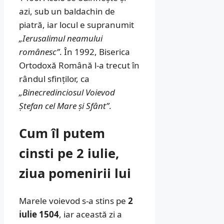
azi, sub un baldachin de
piatră, iar locul e supranumit
„Ierusalimul neamului
românesc”
. În 1992, Biserica
Ortodoxă Română l-a trecut în
rândul sfinților, ca
„Binecredinciosul Voievod
Ștefan cel Mare și Sfânt”
.
Cum îl putem
cinsti pe 2 iulie,
ziua pomenirii lui
Marele voievod s-a stins pe
2
iulie 1504
, iar această zi a