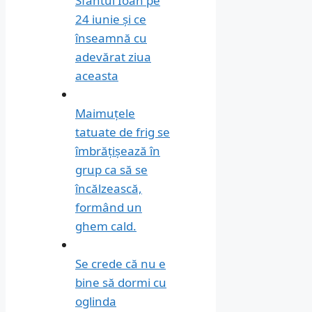
Sfântul Ioan pe
24 iunie și ce
înseamnă cu
adevărat ziua
aceasta
Maimuțele
tatuate de frig se
îmbrățișează în
grup ca să se
încălzească,
formând un
ghem cald.
Se crede că nu e
bine să dormi cu
oglinda