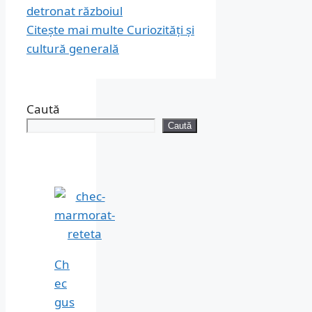
detronat războiul
Citește mai multe
Curiozități și
cultură generală
Caută
Caută
Ch
ec
gus