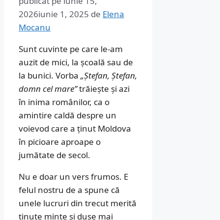
publicat pe
iunie 15,
2026
iunie 1, 2025
de
Elena
Mocanu
Sunt cuvinte pe care le-am
auzit de mici, la școală sau de
la bunici. Vorba
„Ștefan, Ștefan,
domn cel mare”
trăiește și azi
în inima românilor, ca o
amintire caldă despre un
voievod care a ținut Moldova
în picioare aproape o
jumătate de secol.
Nu e doar un vers frumos. E
felul nostru de a spune că
unele lucruri din trecut merită
ținute minte și duse mai