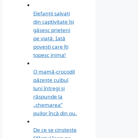
Elefanții salvați
din captivitate își
găsesc prieteni
pe viață. Iată
povești care îți
topesc inima!
O mamă-crocodil
păzește cuibul
luni întregi și
răspunde la
„chemarea”
puilor încă din ou.
De ce se cinstește