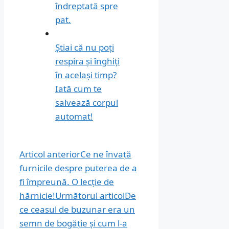
îndreptată spre
pat.
Știai că nu poți
respira și înghiți
în același timp?
Iată cum te
salvează corpul
automat!
Articol anterior
Ce ne învață
furnicile despre puterea de a
fi împreună. O lecție de
hărnicie!
Următorul articol
De
ce ceasul de buzunar era un
semn de bogăție și cum l-a