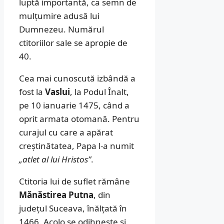
luptă importantă, ca semn de
mulțumire adusă lui
Dumnezeu. Numărul
ctitoriilor sale se apropie de
40.
Cea mai cunoscută izbândă a
fost la
Vaslui
, la Podul Înalt,
pe 10 ianuarie 1475, când a
oprit armata otomană. Pentru
curajul cu care a apărat
creștinătatea, Papa l-a numit
„atlet al lui Hristos”
.
Ctitoria lui de suflet rămâne
Mănăstirea Putna
, din
județul Suceava, înălțată în
1466. Acolo se odihnește și