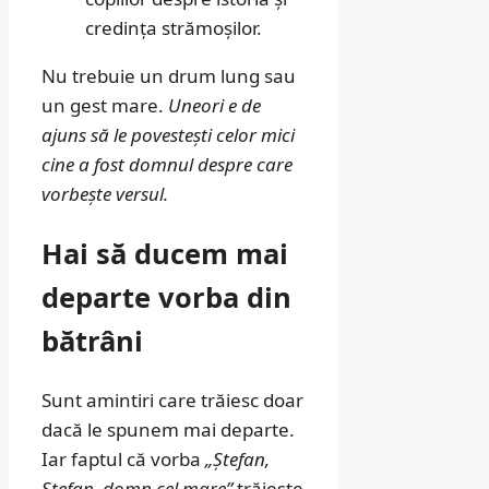
credința strămoșilor.
Nu trebuie un drum lung sau
un gest mare.
Uneori e de
ajuns să le povestești celor mici
cine a fost domnul despre care
vorbește versul.
Hai să ducem mai
departe vorba din
bătrâni
Sunt amintiri care trăiesc doar
dacă le spunem mai departe.
Iar faptul că vorba
„Ștefan,
Ștefan, domn cel mare”
trăiește