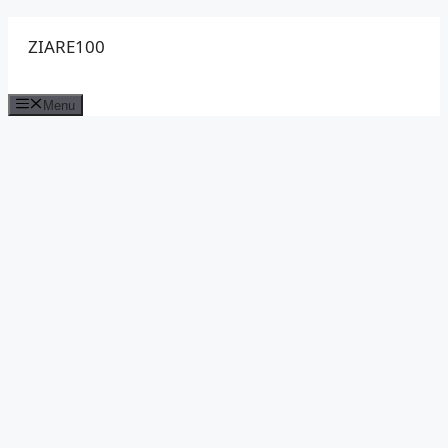
Sari
ZIARE100
la
conținut
Menu