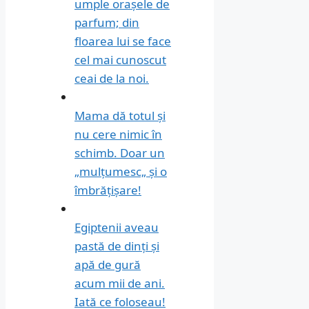
umple orașele de
parfum; din
floarea lui se face
cel mai cunoscut
ceai de la noi.
Mama dă totul și
nu cere nimic în
schimb. Doar un
„mulțumesc„ și o
îmbrățișare!
Egiptenii aveau
pastă de dinți și
apă de gură
acum mii de ani.
Iată ce foloseau!