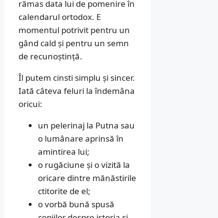
rămas data lui de pomenire în
calendarul ortodox. E
momentul potrivit pentru un
gând cald și pentru un semn
de recunoștință.
Îl putem cinsti simplu și sincer.
Iată câteva feluri la îndemâna
oricui:
un pelerinaj la Putna sau
o lumânare aprinsă în
amintirea lui;
o rugăciune și o vizită la
oricare dintre mănăstirile
ctitorite de el;
o vorbă bună spusă
copiilor despre istoria și