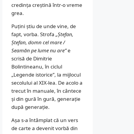
credința creștină într-o vreme
grea.
Puțini știu de unde vine, de
fapt, vorba. Strofa
„Ștefan,
Ștefan, domn cel mare /
Seamăn pe lume nu are”
e
scrisă de Dimitrie
Bolintineanu, în ciclul
„Legende istorice”, la mijlocul
secolului al XIX-lea. De acolo a
trecut în manuale, în cântece
și din gură în gură, generație
după generație.
Așa s-a întâmplat că un vers
de carte a devenit vorbă din