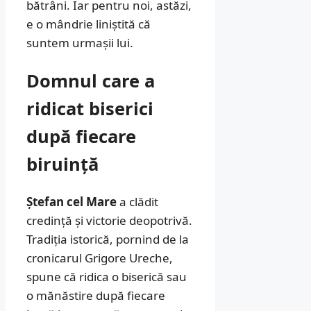
bătrâni. Iar pentru noi, astăzi,
e o mândrie liniștită că
suntem urmașii lui.
Domnul care a
ridicat biserici
după fiecare
biruință
Ștefan cel Mare
a clădit
credință și victorie deopotrivă.
Tradiția istorică, pornind de la
cronicarul Grigore Ureche,
spune că ridica o biserică sau
o mănăstire după fiecare