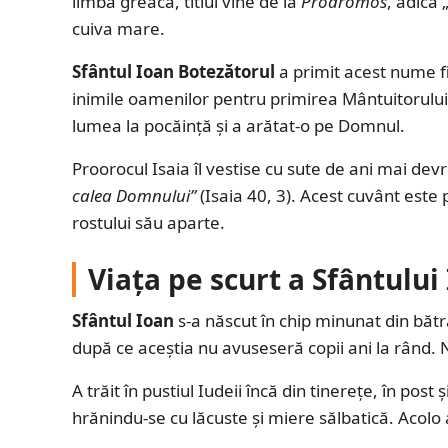
limba greacă, titlul vine de la
Prodromos
, adică
cuiva mare.
Sfântul Ioan Botezătorul
a primit acest nume fi
inimile oamenilor pentru primirea Mântuitorului.
lumea la pocăință și a arătat-o pe Domnul.
Proorocul Isaia îl vestise cu sute de ani mai d
calea Domnului”
(Isaia 40, 3). Acest cuvânt este
rostului său aparte.
Viața pe scurt a Sfântului
Sfântul Ioan
s-a născut în chip minunat din bătr
după ce aceștia nu avuseseră copii ani la rând. Na
A trăit în pustiul Iudeii încă din tinerețe, în pos
hrănindu-se cu lăcuste și miere sălbatică. Acolo 