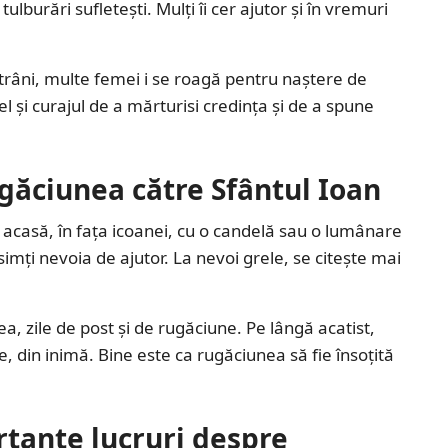
tulburări sufletești. Mulți îi cer ajutor și în vremuri
trâni, multe femei i se roagă pentru naștere de
el și curajul de a mărturisi credința și de a spune
ugăciunea către Sfântul Ioan
 acasă, în fața icoanei, cu o candelă sau o lumânare
 simți nevoia de ajutor. La nevoi grele, se citește mai
ea, zile de post și de rugăciune. Pe lângă acatist,
e, din inimă. Bine este ca rugăciunea să fie însoțită
tante lucruri despre