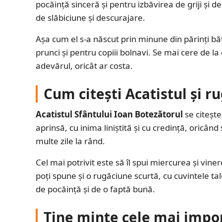
pocăință sinceră și pentru izbăvirea de griji și de 
de slăbiciune și descurajare.
Așa cum el s-a născut prin minune din părinți bă
prunci și pentru copiii bolnavi. Se mai cere de la 
adevărul, oricât ar costa.
Cum citești Acatistul și r
Acatistul Sfântului Ioan Botezătorul
se citește
aprinsă, cu inima liniștită și cu credință, oricând
multe zile la rând.
Cel mai potrivit este să îl spui miercurea și viner
poți spune și o rugăciune scurtă, cu cuvintele tal
de pocăință și de o faptă bună.
Ține minte cele mai impor