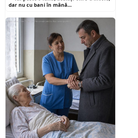
dar nu cu bani în mână…