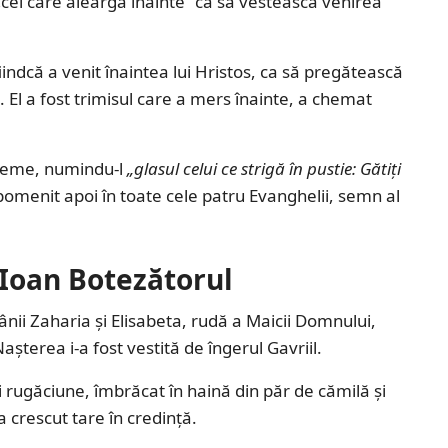
 „cel care aleargă înainte” ca să vestească venirea
indcă a venit înaintea lui Hristos, ca să pregătească
 El a fost trimisul care a mers înainte, a chemat
evreme, numindu-l
„glasul celui ce strigă în pustie: Gătiți
 pomenit apoi în toate cele patru Evanghelii, semn al
 Ioan Botezătorul
ânii Zaharia și Elisabeta, rudă a Maicii Domnului,
șterea i-a fost vestită de îngerul Gavriil.
t și rugăciune, îmbrăcat în haină din păr de cămilă și
a crescut tare în credință.