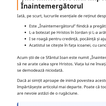
Înaintemergătorul
Iată, pe scurt, lucrurile esențiale de reținut des
Este „Înaintemergătorul” fiindcă a pregăti
L-a botezat pe Hristos în Iordan și L-a arăt
I se roagă pentru credință, pocăință și aju
Acatistul se citește în fața icoanei, cu ca
Acum știi de ce Sfântul Ioan este numit „Înaint
să ne arate calea spre Hristos. Viața lui ne înva
se demodează niciodată.
Dacă ai simțit aproape de inimă povestea acestui
împărtășește articolul mai departe. Poate că to
are nevoie astăzi de o rugăciune.