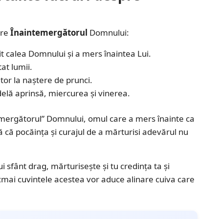
pre
Înaintemergătorul
Domnului:
t calea Domnului și a mers înaintea Lui.
at lumii.
tor la naștere de prunci.
ndelă aprinsă, miercurea și vinerea.
emergătorul” Domnului, omul care a mers înainte ca
ță că pocăința și curajul de a mărturisi adevărul nu
 sfânt drag, mărturisește și tu credința ta și
cmai cuvintele acestea vor aduce alinare cuiva care