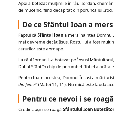
Apoi a botezat mulțimile în râul Iordan, chemând
de mucenic, fiind decapitat din porunca lui Iro
De ce Sfântul Ioan a mer
Faptul că
Sfântul Ioan
a mers înaintea Domnului
mai devreme decât Iisus. Rostul lui a fost mult m
cerurilor este aproape.
La râul Iordan L-a botezat pe Însuși Mântuitorul, c
Duhul Sfânt în chip de porumbel. Tot el a arătat
Pentru toate acestea, Domnul Însuși a mărturisi
din femei”
(Matei 11, 11). Nu mică este lauda ac
Pentru ce nevoi i se roagă
Credincioșii i se roagă
Sfântului Ioan Botezăto