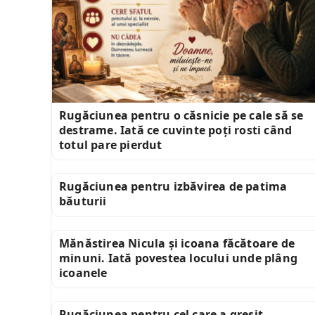
Rugăciunea pentru o căsnicie pe cale să se
destrame. Iată ce cuvinte poți rosti când
totul pare pierdut
Rugăciunea pentru izbăvirea de patima
băuturii
Mănăstirea Nicula și icoana făcătoare de
minuni. Iată povestea locului unde plâng
icoanele
Rugăciunea pentru cel care a greșit