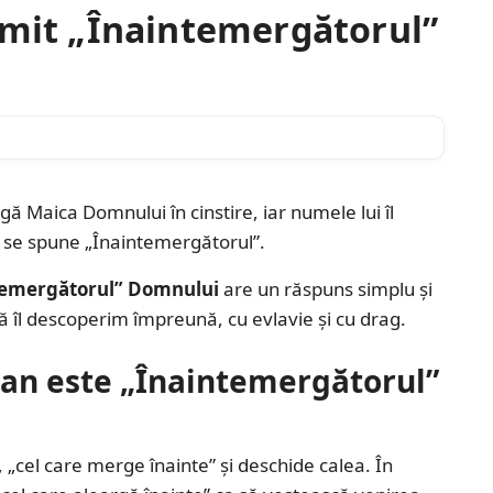
umit „Înaintemergătorul”
ngă Maica Domnului în cinstire, iar numele lui îl
e i se spune „Înaintemergătorul”.
ntemergătorul” Domnului
are un răspuns simplu și
să îl descoperim împreună, cu evlavie și cu drag.
oan este „Înaintemergătorul”
„cel care merge înainte” și deschide calea. În