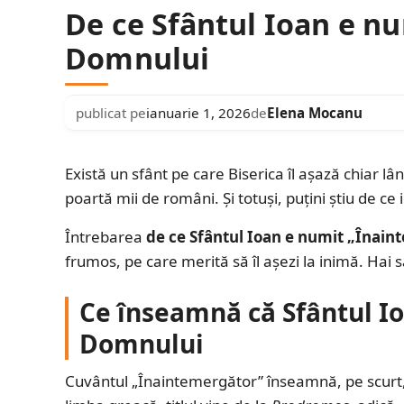
De ce Sfântul Ioan e n
Domnului
publicat pe
ianuarie 1, 2026
de
Elena Mocanu
Există un sfânt pe care Biserica îl așază chiar lâ
poartă mii de români. Și totuși, puțini știu de c
Întrebarea
de ce Sfântul Ioan e numit „Înai
frumos, pe care merită să îl așezi la inimă. Hai 
Ce înseamnă că Sfântul I
Domnului
Cuvântul „Înaintemergător” înseamnă, pe scurt, 