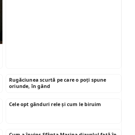
Rugăciunea scurtă pe care o poți spune
oriunde, în gând
Cele opt gânduri rele și cum le biruim
Cum a învins Sfânta Marina diavolul față în