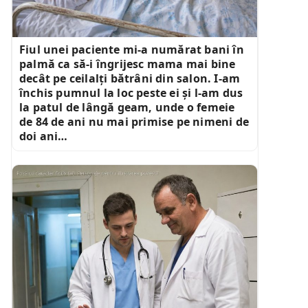
Fiul unei paciente mi-a numărat bani în
palmă ca să-i îngrijesc mama mai bine
decât pe ceilalți bătrâni din salon. I-am
închis pumnul la loc peste ei și l-am dus
la patul de lângă geam, unde o femeie
de 84 de ani nu mai primise pe nimeni de
doi ani…