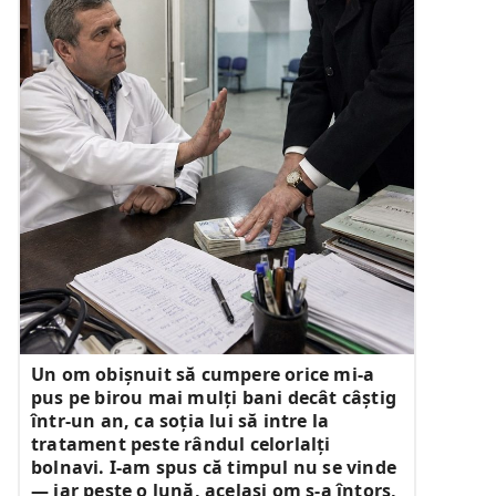
Un om obișnuit să cumpere orice mi-a
pus pe birou mai mulți bani decât câștig
într-un an, ca soția lui să intre la
tratament peste rândul celorlalți
bolnavi. I-am spus că timpul nu se vinde
— iar peste o lună, același om s-a întors,