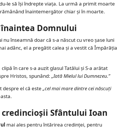
u-le să își îndrepte viața. La urmă a primit moarte
d, rămânând înaintemergător chiar și în moarte.
s înaintea Domnului
 nu înseamnă doar că s-a născut cu vreo șase luni
ai adânc, el a pregătit calea și a vestit că Împărăția
lipă în care s-a auzit glasul Tatălui și S-a arătat
 spre Hristos, spunând:
„Iată Mielul lui Dumnezeu.”
t despre el că este
„cel mai mare dintre cei născuți
easta.
 credincioșii Sfântului Ioan
rul
mai ales pentru întărirea credinței, pentru