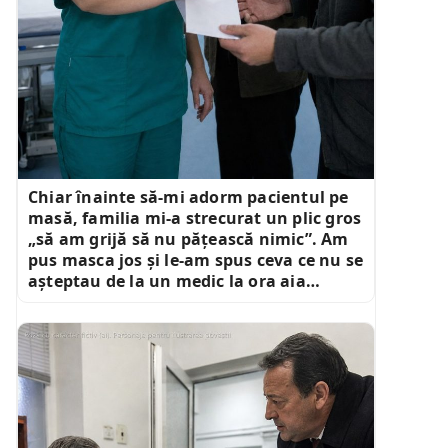
Chiar înainte să-mi adorm pacientul pe
masă, familia mi-a strecurat un plic gros
„să am grijă să nu pățească nimic”. Am
pus masca jos și le-am spus ceva ce nu se
așteptau de la un medic la ora aia…