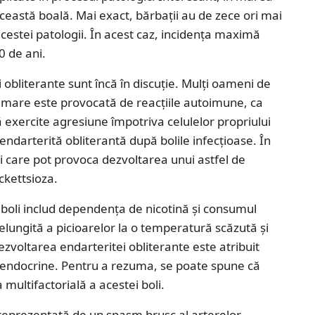
această boală. Mai exact, bărbații au de zece ori mai
cestei patologii. În acest caz, incidența maximă
0 de ani.
obliterante sunt încă în discuție. Mulți oameni de
nflamare este provocată de reacțiile autoimune, ca
 exercite agresiune împotriva celulelor propriului
endarterită obliterantă după bolile infecțioase. În
ii care pot provoca dezvoltarea unui astfel de
ckettsioza.
i boli includ dependența de nicotină și consumul
lungită a picioarelor la o temperatură scăzută și
ezvoltarea endarteritei obliterante este atribuit
r endocrine. Pentru a rezuma, se poate spune că
multifactorială a acestei boli.
 reprezentată de un spasm brusc al arterelor