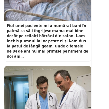
Fiul unei paciente mi-a numărat bani în
palmă ca să-i îngrijesc mama mai bine
decât pe ceilalți bătrâni din salon. I-am
închis pumnul la loc peste ei și l-am dus
la patul de lângă geam, unde o femeie
de 84 de ani nu mai primise pe nimeni de
doi ani…