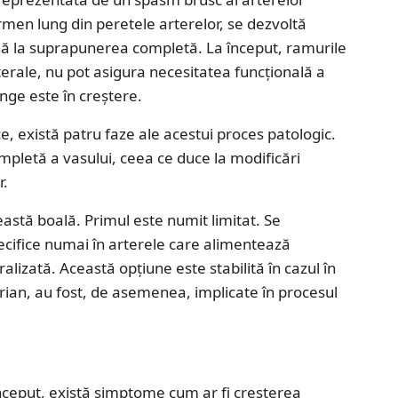
rmen lung din peretele arterelor, se dezvoltă
ână la suprapunerea completă. La început, ramurile
erale, nu pot asigura necesitatea funcțională a
ânge este în creștere.
e, există patru faze ale acestui proces patologic.
mpletă a vasului, ceea ce duce la modificări
r.
eastă boală. Primul este numit limitat. Se
ecifice numai în arterele care alimentează
izată. Această opțiune este stabilită în cazul în
arian, au fost, de asemenea, implicate în procesul
început, există simptome cum ar fi creșterea