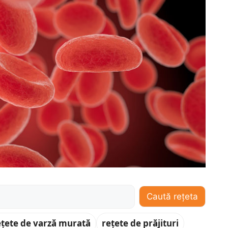
Caută rețeta
ețete de varză murată
rețete de prăjituri