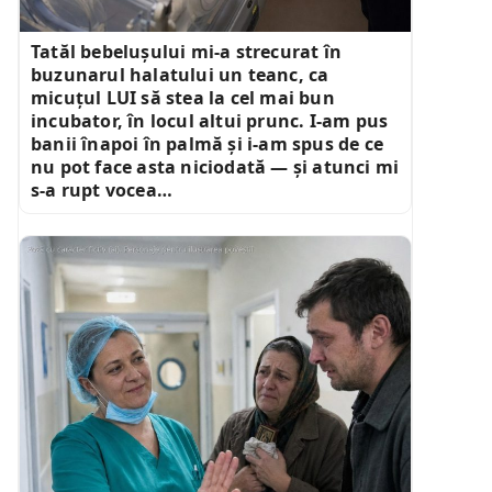
Tatăl bebelușului mi-a strecurat în
buzunarul halatului un teanc, ca
micuțul LUI să stea la cel mai bun
incubator, în locul altui prunc. I-am pus
banii înapoi în palmă și i-am spus de ce
nu pot face asta niciodată — și atunci mi
s-a rupt vocea…