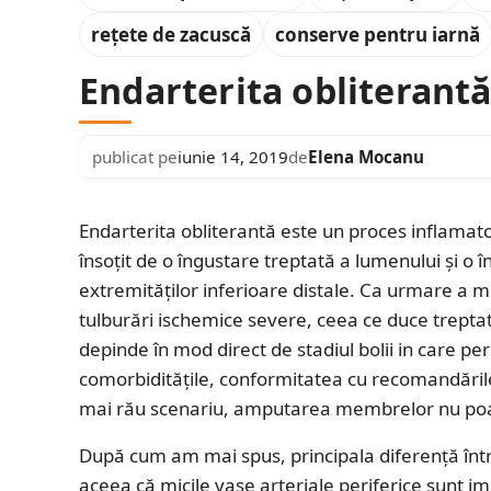
rețete de zacuscă
conserve pentru iarnă
Endarterita obliterant
publicat pe
iunie 14, 2019
de
Elena Mocanu
Endarterita obliterantă este un proces inflamator
însoțit de o îngustare treptată a lumenului și o î
extremităților inferioare distale. Ca urmare a mo
tulburări ischemice severe, ceea ce duce trepta
depinde în mod direct de stadiul bolii in care per
comorbiditățile, conformitatea cu recomandările
mai rău scenariu, amputarea membrelor nu poat
După cum am mai spus, principala diferență între
aceea că micile vase arteriale periferice sunt im