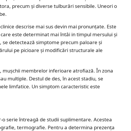
tora, precum și diverse tulburări sensibile. Uneori o
be.
linice descrise mai sus devin mai pronunțate. Este
 care este determinat mai întâi in timpul mersului și
e, se detectează simptome precum paloare și
ărului pe picioare și modificări structurale ale
c, mușchii membrelor inferioare atrofiază. În zona
sau multiple. Destul de des, în acest stadiu, se
nele limfatice. Un simptom caracteristic este
tr-o serie întreagă de studii suplimentare. Acestea
ografie, termografie. Pentru a determina prezența