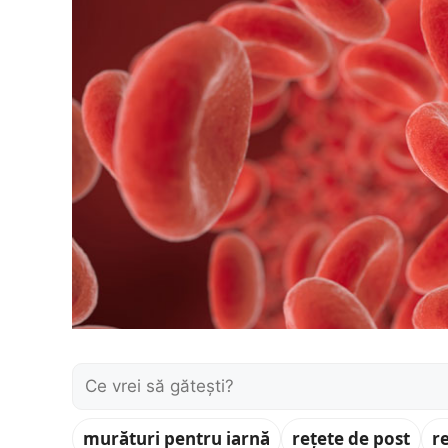
Caută:
murături pentru iarnă
rețete de post
r