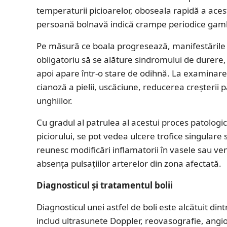
temperaturii picioarelor, oboseala rapidă a aces
persoană bolnavă indică crampe periodice gam
Pe măsură ce boala progresează, manifestările c
obligatoriu să se alăture sindromului de durere,
apoi apare într-o stare de odihnă. La examinar
cianoză a pielii, uscăciune, reducerea creșterii p
unghiilor.
Cu gradul al patrulea al acestui proces patologi
piciorului, se pot vedea ulcere trofice singulare 
reunesc modificări inflamatorii în vasele sau ve
absența pulsațiilor arterelor din zona afectată.
Diagnosticul și tratamentul bolii
Diagnosticul unei astfel de boli este alcătuit din
includ ultrasunete Doppler, reovasografie, angi