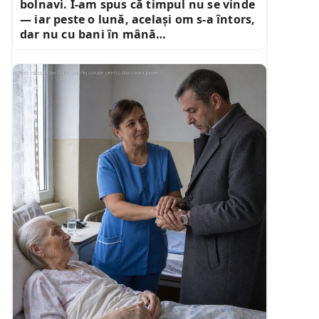
bolnavi. I-am spus că timpul nu se vinde
— iar peste o lună, același om s-a întors,
dar nu cu bani în mână…