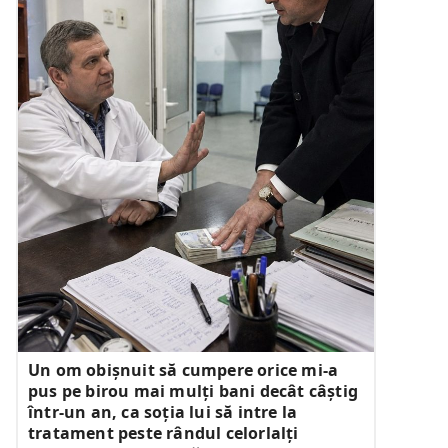
Un om obișnuit să cumpere orice mi-a
pus pe birou mai mulți bani decât câștig
într-un an, ca soția lui să intre la
tratament peste rândul celorlalți