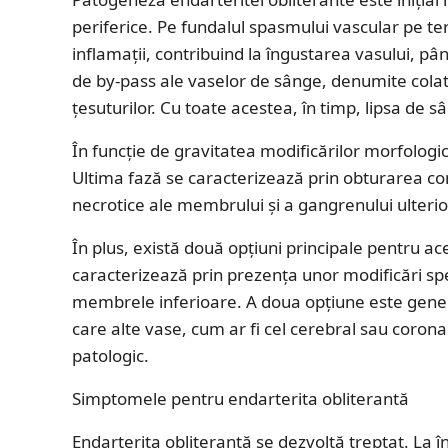
periferice. Pe fundalul spasmului vascular pe te
inflamații, contribuind la îngustarea vasului, p
de by-pass ale vaselor de sânge, denumite colat
țesuturilor. Cu toate acestea, în timp, lipsa de s
În funcție de gravitatea modificărilor morfologic
Ultima fază se caracterizează prin obturarea co
necrotice ale membrului și a gangrenului ulterio
În plus, există două opțiuni principale pentru ac
caracterizează prin prezența unor modificări sp
membrele inferioare. A doua opțiune este general
care alte vase, cum ar fi cel cerebral sau coron
patologic.
Simptomele pentru endarterita obliterantă
Endarterita obliterantă se dezvoltă treptat. La 