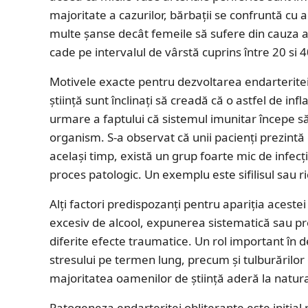
majoritate a cazurilor, bărbații se confruntă cu 
multe șanse decât femeile să sufere din cauza a
cade pe intervalul de vârstă cuprins între 20 si 4
Motivele exacte pentru dezvoltarea endarteritei 
știință sunt înclinați să creadă că o astfel de i
urmare a faptului că sistemul imunitar începe să
organism. S-a observat că unii pacienți prezintă 
același timp, există un grup foarte mic de infecț
proces patologic. Un exemplu este sifilisul sau ri
Alți factori predispozanți pentru apariția aceste
excesiv de alcool, expunerea sistematică sau pre
diferite efecte traumatice. Un rol important în d
stresului pe termen lung, precum și tulburărilo
majoritatea oamenilor de știință aderă la natura 
Patogeneza endarteritei obliterante este inițial