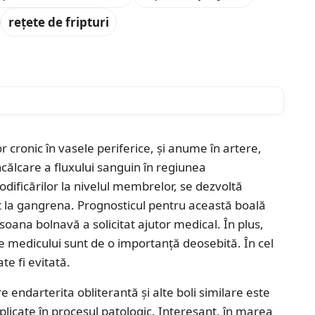
rețete de fripturi
ă
 cronic în vasele periferice, și anume în artere,
ncălcare a fluxului sanguin în regiunea
dificărilor la nivelul membrelor, se dezvoltă
t la gangrena. Prognosticul pentru această boală
soana bolnavă a solicitat ajutor medical. În plus,
 medicului sunt de o importanță deosebită. În cel
e fi evitată.
 endarterita obliterantă și alte boli similare este
plicate în procesul patologic. Interesant, în marea