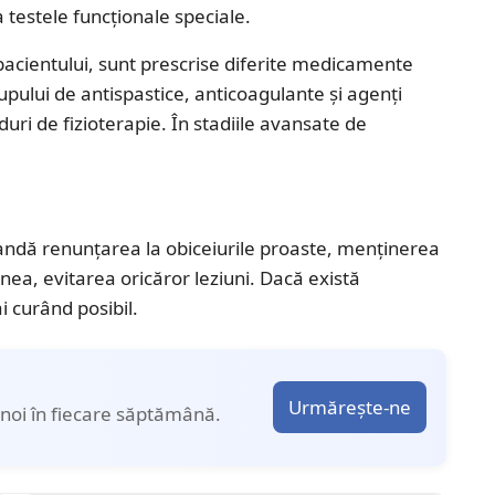
testele funcționale speciale.
pacientului, sunt prescrise diferite medicamente
ului de antispastice, anticoagulante și agenți
duri de fizioterapie. În stadiile avansate de
mandă renunțarea la obiceiurile proaste, menținerea
menea, evitarea oricăror leziuni. Dacă există
 curând posibil.
Urmărește-ne
noi în fiecare săptămână.