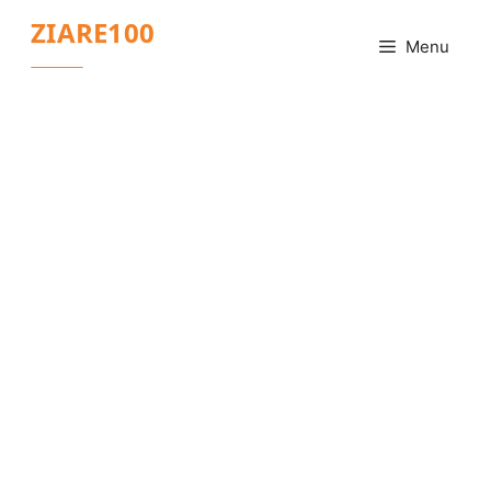
Sari
ZIARE100
la
Menu
conținut