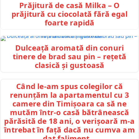
Prăjitură de casă Milka – O
prăjitură cu ciocolată fără egal
foarte rapidă
Dulceață aromată din conuri
tinere de brad sau pin – rețetă
clasică și gustoasă
Când le-am spus colegilor că
renunțăm la apartamentul cu 3
camere din Timișoara ca să ne
mutăm într-o casă bătrânească
părăsită de 18 ani, o verișoară m-a
întrebat în față dacă nu cumva am
dat faliment…