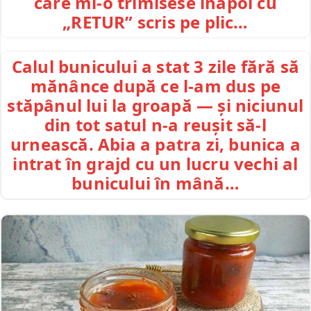
care mi-o trimisese înapoi cu
„RETUR” scris pe plic…
Calul bunicului a stat 3 zile fără să
mănânce după ce l-am dus pe
stăpânul lui la groapă — și niciunul
din tot satul n-a reușit să-l
urnească. Abia a patra zi, bunica a
intrat în grajd cu un lucru vechi al
bunicului în mână…