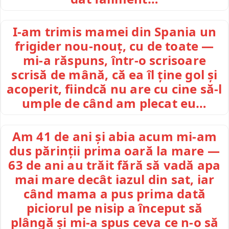
I-am trimis mamei din Spania un
frigider nou-nouț, cu de toate —
mi-a răspuns, într-o scrisoare
scrisă de mână, că ea îl ține gol și
acoperit, fiindcă nu are cu cine să-l
umple de când am plecat eu…
Am 41 de ani și abia acum mi-am
dus părinții prima oară la mare —
63 de ani au trăit fără să vadă apa
mai mare decât iazul din sat, iar
când mama a pus prima dată
piciorul pe nisip a început să
plângă și mi-a spus ceva ce n-o să