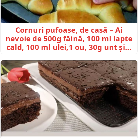
Cornuri pufoase, de casă – Ai
nevoie de 500g făină, 100 ml lapte
cald, 100 ml ulei,1 ou, 30g unt și…