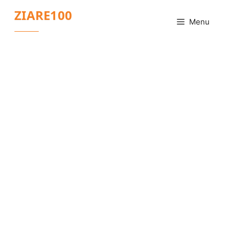
Sari
ZIARE100
la
Menu
conținut