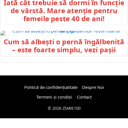
Iată cât trebuie să dormi în funcție
de vârstă. Mare atenție pentru
femeile peste 40 de ani!
Cum să albești o pernă îngălbenită
– este foarte simplu, vezi pașii
Politică de confidențialitate
Despre Noi
Termeni și condiții
Contact
© 2026 ZIARE100