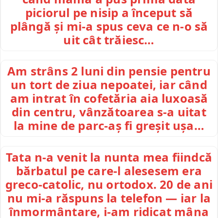
piciorul pe nisip a început să
plângă și mi-a spus ceva ce n-o să
uit cât trăiesc…
Am strâns 2 luni din pensie pentru
un tort de ziua nepoatei, iar când
am intrat în cofetăria aia luxoasă
din centru, vânzătoarea s-a uitat
la mine de parc-aș fi greșit ușa…
Tata n-a venit la nunta mea fiindcă
bărbatul pe care-l alesesem era
greco-catolic, nu ortodox. 20 de ani
nu mi-a răspuns la telefon — iar la
înmormântare, i-am ridicat mâna