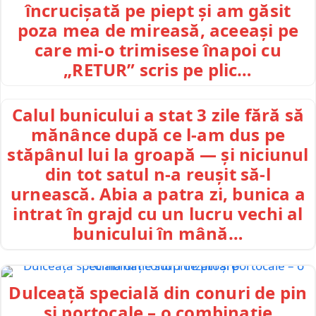
încrucișată pe piept și am găsit
poza mea de mireasă, aceeași pe
care mi-o trimisese înapoi cu
„RETUR” scris pe plic…
Calul bunicului a stat 3 zile fără să
mănânce după ce l-am dus pe
stăpânul lui la groapă — și niciunul
din tot satul n-a reușit să-l
urnească. Abia a patra zi, bunica a
intrat în grajd cu un lucru vechi al
bunicului în mână…
Dulceață specială din conuri de pin
și portocale – o combinație