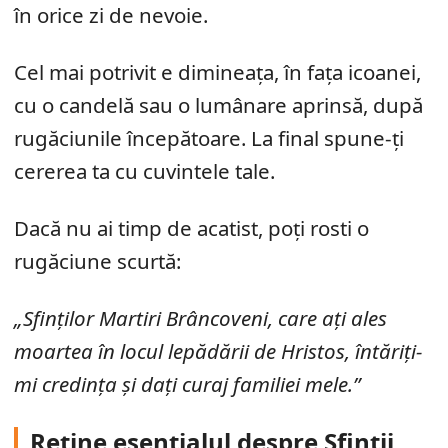
în orice zi de nevoie.
Cel mai potrivit e dimineața, în fața icoanei,
cu o candelă sau o lumânare aprinsă, după
rugăciunile începătoare. La final spune-ți
cererea ta cu cuvintele tale.
Dacă nu ai timp de acatist, poți rosti o
rugăciune scurtă:
„Sfinților Martiri Brâncoveni, care ați ales
moartea în locul lepădării de Hristos, întăriți-
mi credința și dați curaj familiei mele.”
Reține esențialul despre Sfinții