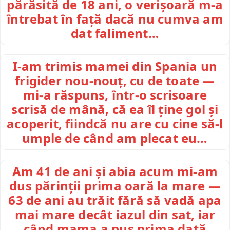
părăsită de 18 ani, o verișoară m-a
întrebat în față dacă nu cumva am
dat faliment…
I-am trimis mamei din Spania un
frigider nou-nouț, cu de toate —
mi-a răspuns, într-o scrisoare
scrisă de mână, că ea îl ține gol și
acoperit, fiindcă nu are cu cine să-l
umple de când am plecat eu…
Am 41 de ani și abia acum mi-am
dus părinții prima oară la mare —
63 de ani au trăit fără să vadă apa
mai mare decât iazul din sat, iar
când mama a pus prima dată