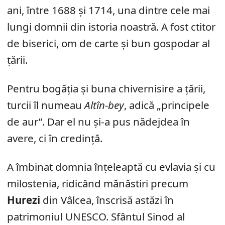
ani, între 1688 și 1714, una dintre cele mai
lungi domnii din istoria noastră. A fost ctitor
de biserici, om de carte și bun gospodar al
țării.
Pentru bogăția și buna chivernisire a țării,
turcii îl numeau
Altîn-bey
, adică „principele
de aur”. Dar el nu și-a pus nădejdea în
avere, ci în credință.
A îmbinat domnia înțeleaptă cu evlavia și cu
milostenia, ridicând mănăstiri precum
Hurezi
din Vâlcea, înscrisă astăzi în
patrimoniul UNESCO. Sfântul Sinod al