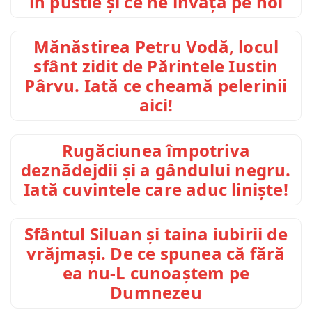
în pustie și ce ne învață pe noi
Mănăstirea Petru Vodă, locul
sfânt zidit de Părintele Iustin
Pârvu. Iată ce cheamă pelerinii
aici!
Rugăciunea împotriva
deznădejdii și a gândului negru.
Iată cuvintele care aduc liniște!
Sfântul Siluan și taina iubirii de
vrăjmași. De ce spunea că fără
ea nu-L cunoaștem pe
Dumnezeu