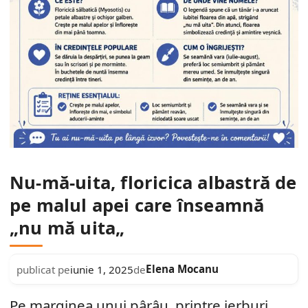
Nu-mă-uita, floricica albastră de
pe malul apei care înseamnă
„nu mă uita„
Elena Mocanu
publicat pe
iunie 1, 2025
de
Pe marginea unui pârâu, printre ierburi