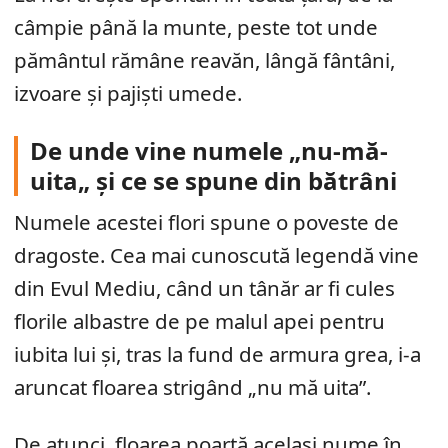
câmpie până la munte, peste tot unde
pământul rămâne reavăn, lângă fântâni,
izvoare și pajiști umede.
De unde vine numele „nu-mă-
uita„ și ce se spune din bătrâni
Numele acestei flori spune o poveste de
dragoste. Cea mai cunoscută legendă vine
din Evul Mediu, când un tânăr ar fi cules
florile albastre de pe malul apei pentru
iubita lui și, tras la fund de armura grea, i-a
aruncat floarea strigând „nu mă uita”.
De atunci, floarea poartă același nume în