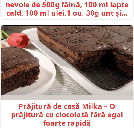
nevoie de 500g făină, 100 ml lapte
cald, 100 ml ulei,1 ou, 30g unt și…
Prăjitură de casă Milka – O
prăjitură cu ciocolată fără egal
foarte rapidă