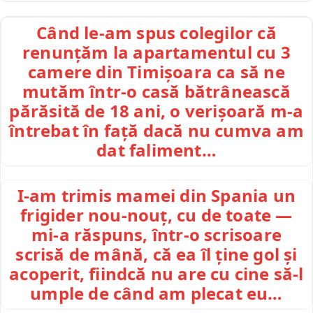
Când le-am spus colegilor că
renunțăm la apartamentul cu 3
camere din Timișoara ca să ne
mutăm într-o casă bătrânească
părăsită de 18 ani, o verișoară m-a
întrebat în față dacă nu cumva am
dat faliment…
I-am trimis mamei din Spania un
frigider nou-nouț, cu de toate —
mi-a răspuns, într-o scrisoare
scrisă de mână, că ea îl ține gol și
acoperit, fiindcă nu are cu cine să-l
umple de când am plecat eu…