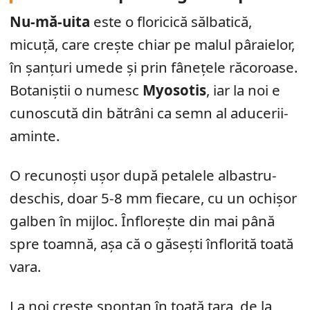
Nu-mă-uita
este o floricică sălbatică,
micuță, care crește chiar pe malul pâraielor,
în șanțuri umede și prin fânețele răcoroase.
Botaniștii o numesc
Myosotis
, iar la noi e
cunoscută din bătrâni ca semn al aducerii-
aminte.
O recunoști ușor după petalele albastru-
deschis, doar 5-8 mm fiecare, cu un ochișor
galben în mijloc. Înflorește din mai până
spre toamnă, așa că o găsești înflorită toată
vara.
La noi crește spontan în toată țara, de la