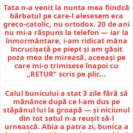
Tata n-a venit la nunta mea fiindcă
bărbatul pe care-l alesesem era
greco-catolic, nu ortodox. 20 de ani
nu mi-a răspuns la telefon — iar la
înmormântare, i-am ridicat mâna
încrucișată pe piept și am găsit
poza mea de mireasă, aceeași pe
care mi-o trimisese înapoi cu
„RETUR” scris pe plic…
Calul bunicului a stat 3 zile fără să
mănânce după ce l-am dus pe
stăpânul lui la groapă — și niciunul
din tot satul n-a reușit să-l
urnească. Abia a patra zi, bunica a