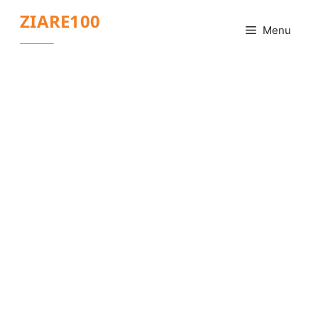
Sari
ZIARE100
la
Menu
conținut