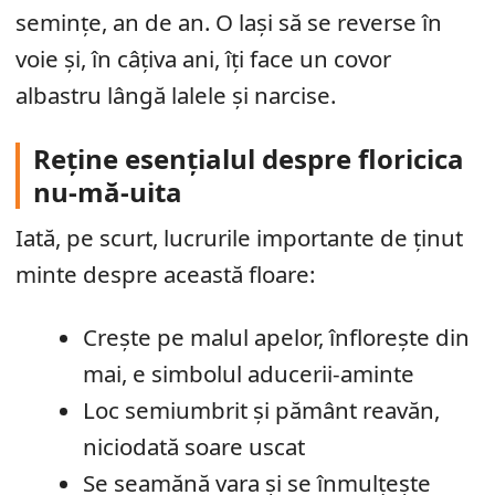
semințe, an de an. O lași să se reverse în
voie și, în câțiva ani, îți face un covor
albastru lângă lalele și narcise.
Reține esențialul despre floricica
nu-mă-uita
Iată, pe scurt, lucrurile importante de ținut
minte despre această floare:
Crește pe malul apelor, înflorește din
mai, e simbolul aducerii-aminte
Loc semiumbrit și pământ reavăn,
niciodată soare uscat
Se seamănă vara și se înmulțește