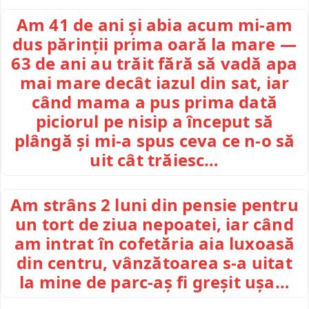
Am 41 de ani și abia acum mi-am
dus părinții prima oară la mare —
63 de ani au trăit fără să vadă apa
mai mare decât iazul din sat, iar
când mama a pus prima dată
piciorul pe nisip a început să
plângă și mi-a spus ceva ce n-o să
uit cât trăiesc…
Am strâns 2 luni din pensie pentru
un tort de ziua nepoatei, iar când
am intrat în cofetăria aia luxoasă
din centru, vânzătoarea s-a uitat
la mine de parc-aș fi greșit ușa…