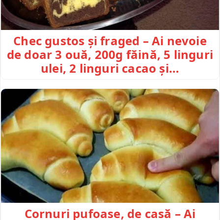
Chec gustos și fraged – Ai nevoie
de doar 3 ouă, 200g făină, 5 linguri
ulei, 2 linguri cacao și…
Cornuri pufoase, de casă – Ai