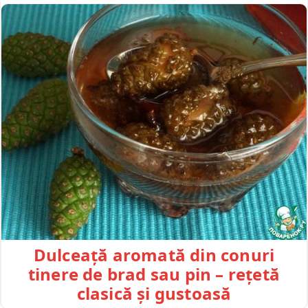
Dulceață aromată din conuri
tinere de brad sau pin – rețetă
clasică și gustoasă