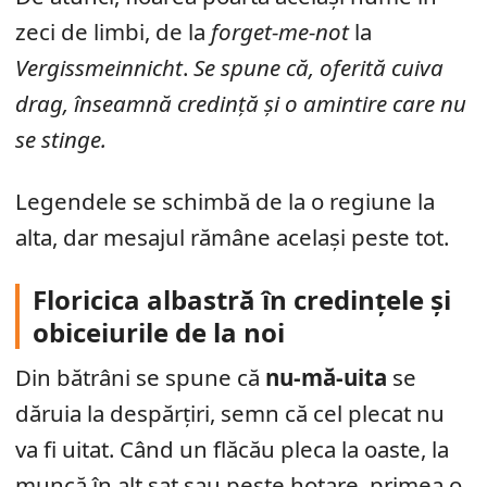
zeci de limbi, de la
forget-me-not
la
Vergissmeinnicht
.
Se spune că, oferită cuiva
drag, înseamnă credință și o amintire care nu
se stinge.
Legendele se schimbă de la o regiune la
alta, dar mesajul rămâne același peste tot.
Floricica albastră în credințele și
obiceiurile de la noi
Din bătrâni se spune că
nu-mă-uita
se
dăruia la despărțiri, semn că cel plecat nu
va fi uitat. Când un flăcău pleca la oaste, la
muncă în alt sat sau peste hotare, primea o