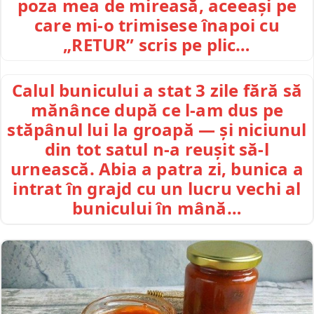
poza mea de mireasă, aceeași pe
care mi-o trimisese înapoi cu
„RETUR” scris pe plic…
Calul bunicului a stat 3 zile fără să
mănânce după ce l-am dus pe
stăpânul lui la groapă — și niciunul
din tot satul n-a reușit să-l
urnească. Abia a patra zi, bunica a
intrat în grajd cu un lucru vechi al
bunicului în mână…