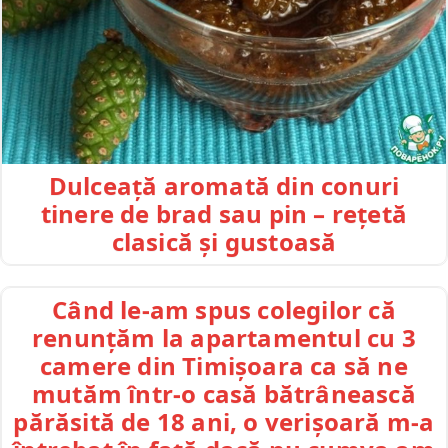
Dulceață aromată din conuri
tinere de brad sau pin – rețetă
clasică și gustoasă
Când le-am spus colegilor că
renunțăm la apartamentul cu 3
camere din Timișoara ca să ne
mutăm într-o casă bătrânească
părăsită de 18 ani, o verișoară m-a