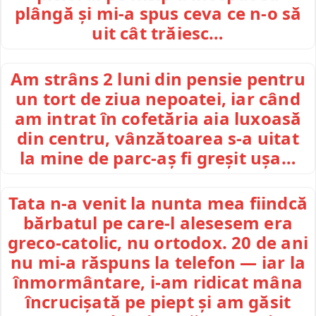
plângă și mi-a spus ceva ce n-o să
uit cât trăiesc…
Am strâns 2 luni din pensie pentru
un tort de ziua nepoatei, iar când
am intrat în cofetăria aia luxoasă
din centru, vânzătoarea s-a uitat
la mine de parc-aș fi greșit ușa…
Tata n-a venit la nunta mea fiindcă
bărbatul pe care-l alesesem era
greco-catolic, nu ortodox. 20 de ani
nu mi-a răspuns la telefon — iar la
înmormântare, i-am ridicat mâna
încrucișată pe piept și am găsit