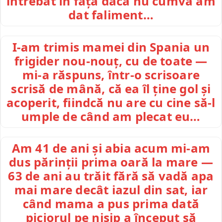
întrebat în față dacă nu cumva am
dat faliment…
I-am trimis mamei din Spania un
frigider nou-nouț, cu de toate —
mi-a răspuns, într-o scrisoare
scrisă de mână, că ea îl ține gol și
acoperit, fiindcă nu are cu cine să-l
umple de când am plecat eu…
Am 41 de ani și abia acum mi-am
dus părinții prima oară la mare —
63 de ani au trăit fără să vadă apa
mai mare decât iazul din sat, iar
când mama a pus prima dată
piciorul pe nisip a început să