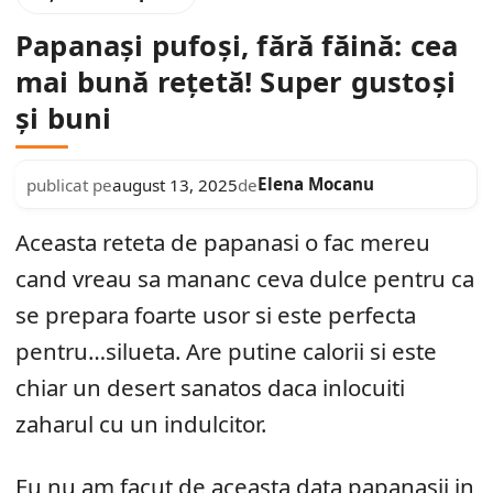
Papanași pufoși, fără făină: cea
mai bună rețetă! Super gustoși
și buni
Elena Mocanu
publicat pe
august 13, 2025
de
Aceasta reteta de papanasi o fac mereu
cand vreau sa mananc ceva dulce pentru ca
se prepara foarte usor si este perfecta
pentru…silueta. Are putine calorii si este
chiar un desert sanatos daca inlocuiti
zaharul cu un indulcitor.
Eu nu am facut de aceasta data papanasii in