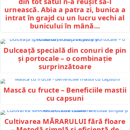
din tot satul n-a reușit să-l
urnească. Abia a patra zi, bunica a
intrat în grajd cu un lucru vechi al
bunicului în mână…
Dulceață specială din conuri de pin
și portocale – o combinație
surprinzătoare
Mască cu fructe – Beneficiile mastii
cu capsuni
Cultivarea MĂRARULUI fără floare
– Metodă simplă și eficientă de