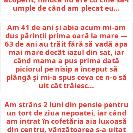
umple de când am plecat eu…
Am 41 de ani și abia acum mi-am
dus părinții prima oară la mare —
63 de ani au trăit fără să vadă apa
mai mare decât iazul din sat, iar
când mama a pus prima dată
piciorul pe nisip a început să
plângă și mi-a spus ceva ce n-o să
uit cât trăiesc…
Am strâns 2 luni din pensie pentru
un tort de ziua nepoatei, iar când
am intrat în cofetăria aia luxoasă
din centru, vânzătoarea s-a uitat