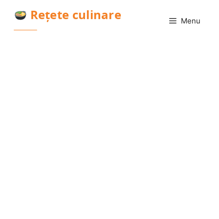
Sari
Rețete culinare
la
Menu
conținut