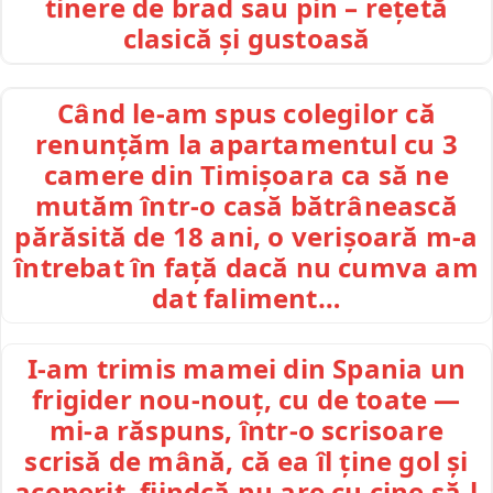
tinere de brad sau pin – rețetă
clasică și gustoasă
Când le-am spus colegilor că
renunțăm la apartamentul cu 3
camere din Timișoara ca să ne
mutăm într-o casă bătrânească
părăsită de 18 ani, o verișoară m-a
întrebat în față dacă nu cumva am
dat faliment…
I-am trimis mamei din Spania un
frigider nou-nouț, cu de toate —
mi-a răspuns, într-o scrisoare
scrisă de mână, că ea îl ține gol și
acoperit, fiindcă nu are cu cine să-l