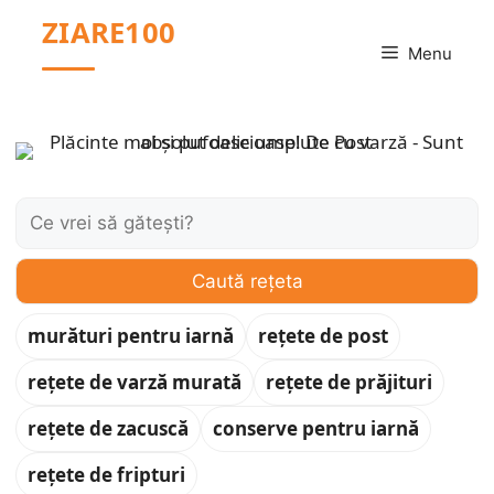
Sari
ZIARE100
la
Menu
conținut
Caută:
Caută rețeta
murături pentru iarnă
rețete de post
rețete de varză murată
rețete de prăjituri
rețete de zacuscă
conserve pentru iarnă
rețete de fripturi