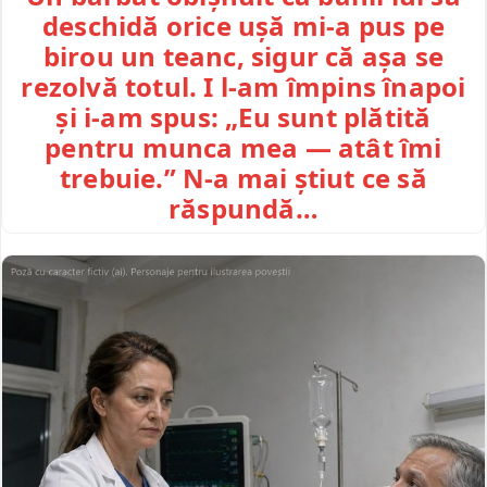
deschidă orice ușă mi-a pus pe
birou un teanc, sigur că așa se
rezolvă totul. I l-am împins înapoi
și i-am spus: „Eu sunt plătită
pentru munca mea — atât îmi
trebuie.” N-a mai știut ce să
răspundă…