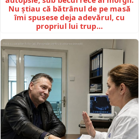
Nu știau că bătrânul de pe masă
îmi spusese deja adevărul, cu
propriul lui trup…