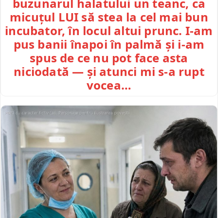
buzunarul halatului un teanc, ca
micuțul LUI să stea la cel mai bun
incubator, în locul altui prunc. I-am
pus banii înapoi în palmă și i-am
spus de ce nu pot face asta
niciodată — și atunci mi s-a rupt
vocea…