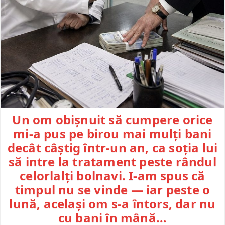
Un om obișnuit să cumpere orice
mi-a pus pe birou mai mulți bani
decât câștig într-un an, ca soția lui
să intre la tratament peste rândul
celorlalți bolnavi. I-am spus că
timpul nu se vinde — iar peste o
lună, același om s-a întors, dar nu
cu bani în mână…