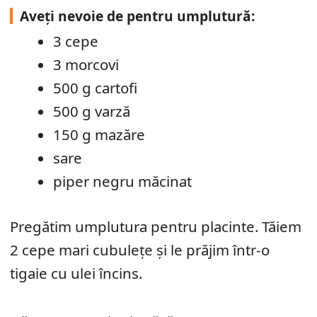
Aveți nevoie de pentru umplutură:
3 cepe
3 morcovi
500 g cartofi
500 g varză
150 g mazăre
sare
piper negru măcinat
Pregătim umplutura pentru placinte. Tăiem
2 cepe mari cubuleţe şi le prăjim într-o
tigaie cu ulei încins.