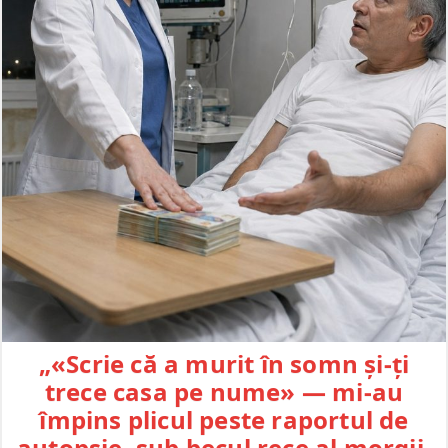
„«Scrie că a murit în somn și-ți
trece casa pe nume» — mi-au
împins plicul peste raportul de
autopsie, sub becul rece al morgii.