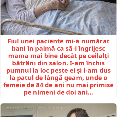
Fiul unei paciente mi-a numărat
bani în palmă ca să-i îngrijesc
mama mai bine decât pe ceilalți
bătrâni din salon. I-am închis
pumnul la loc peste ei și l-am dus
la patul de lângă geam, unde o
femeie de 84 de ani nu mai primise
pe nimeni de doi ani…