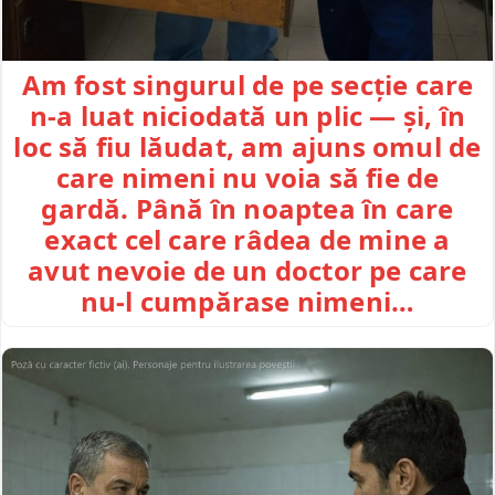
Am fost singurul de pe secție care
n-a luat niciodată un plic — și, în
loc să fiu lăudat, am ajuns omul de
care nimeni nu voia să fie de
gardă. Până în noaptea în care
exact cel care râdea de mine a
avut nevoie de un doctor pe care
nu-l cumpărase nimeni…