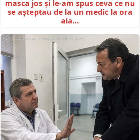
masca jos și le-am spus ceva ce nu
se așteptau de la un medic la ora
aia…