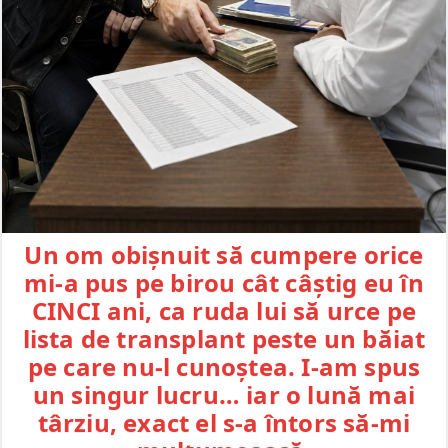
Un om obișnuit să cumpere orice
mi-a pus pe birou cât câștig eu în
CINCI ani, ca ruda lui să urce pe
lista de transplant peste un băiat
pe care nu-l cunoștea. I-am spus
un singur lucru… iar o lună mai
târziu, exact el s-a întors să-mi