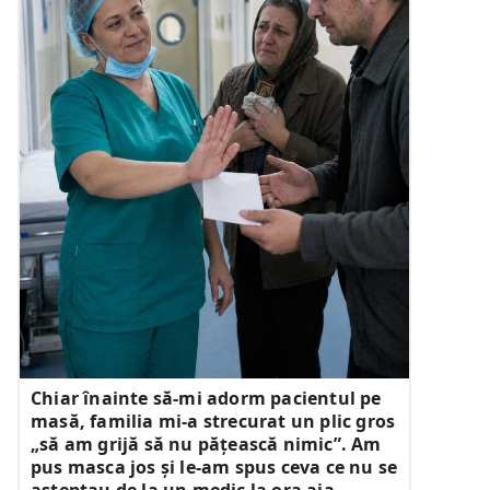
Chiar înainte să-mi adorm pacientul pe
masă, familia mi-a strecurat un plic gros
„să am grijă să nu pățească nimic”. Am
pus masca jos și le-am spus ceva ce nu se