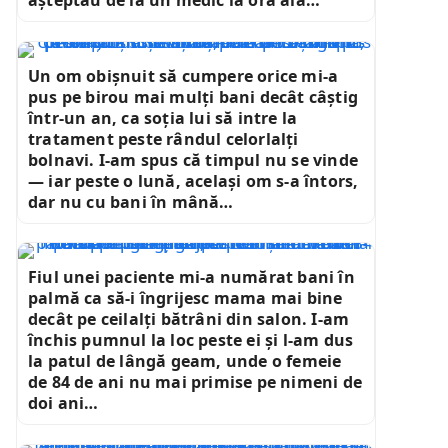
așteptau de la un medic la ora aia…
Un om obișnuit să cumpere orice mi-a
pus pe birou mai mulți bani decât câștig
într-un an, ca soția lui să intre la
tratament peste rândul celorlalți
bolnavi. I-am spus că timpul nu se vinde
— iar peste o lună, același om s-a întors,
dar nu cu bani în mână…
Fiul unei paciente mi-a numărat bani în
palmă ca să-i îngrijesc mama mai bine
decât pe ceilalți bătrâni din salon. I-am
închis pumnul la loc peste ei și l-am dus
la patul de lângă geam, unde o femeie
de 84 de ani nu mai primise pe nimeni de
doi ani…