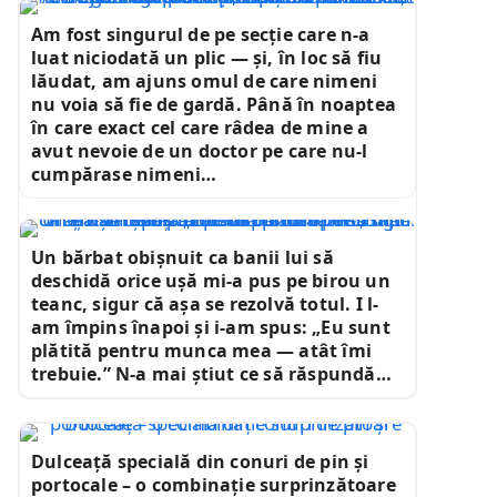
Am fost singurul de pe secție care n-a
luat niciodată un plic — și, în loc să fiu
lăudat, am ajuns omul de care nimeni
nu voia să fie de gardă. Până în noaptea
în care exact cel care râdea de mine a
avut nevoie de un doctor pe care nu-l
cumpărase nimeni…
Un bărbat obișnuit ca banii lui să
deschidă orice ușă mi-a pus pe birou un
teanc, sigur că așa se rezolvă totul. I l-
am împins înapoi și i-am spus: „Eu sunt
plătită pentru munca mea — atât îmi
trebuie.” N-a mai știut ce să răspundă…
Dulceață specială din conuri de pin și
portocale – o combinație surprinzătoare