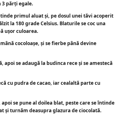
 3 părți egale.
tinde primul aluat și, pe dosul unei tăvi acoperit
lzit la 180 grade Celsius. Blaturile se coc una
bă ușor culoarea.
ămână cocoloașe, și se fierbe până devine
, apoi se adaugă la budinca rece și se amestecă
că cu pudra de cacao, iar cealaltă parte cu
 apoi se pune al doilea blat, peste care se întinde
at și turnăm deasupra glazura de ciocolată.