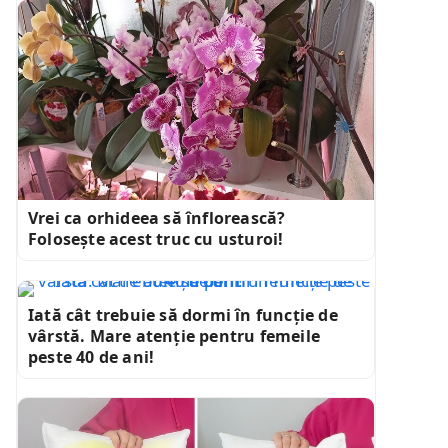
Vrei ca orhideea să înflorească?
Folosește acest truc cu usturoi!
Iată cât trebuie să dormi în funcție de
vârstă. Mare atenție pentru femeile
peste 40 de ani!