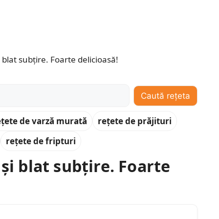
Caută rețeta
ețete de varză murată
rețete de prăjituri
rețete de fripturi
și blat subțire. Foarte