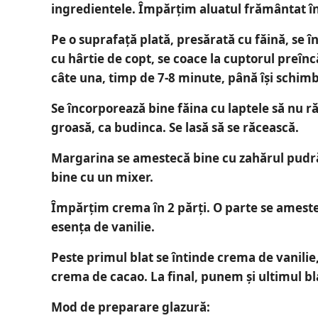
ingredientele. Împărțim aluatul frământat în
Pe o suprafață plată, presărată cu făină, se în
cu hârtie de copt, se coace la cuptorul preîncă
câte una, timp de 7-8 minute, până își schim
Se încorporează bine făina cu laptele să nu r
groasă, ca budinca. Se lasă să se răcească.
Margarina se amestecă bine cu zahărul pudră
bine cu un mixer.
Împărțim crema în 2 părți. O parte se ameste
esența de vanilie.
Peste primul blat se întinde crema de vanilie,
crema de cacao. La final, punem și ultimul bl
Mod de preparare glazură: