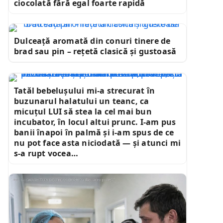
ciocolată fără egal foarte rapidă
Dulceață aromată din conuri tinere de
brad sau pin – rețetă clasică și gustoasă
Tatăl bebelușului mi-a strecurat în
buzunarul halatului un teanc, ca
micuțul LUI să stea la cel mai bun
incubator, în locul altui prunc. I-am pus
banii înapoi în palmă și i-am spus de ce
nu pot face asta niciodată — și atunci mi
s-a rupt vocea…