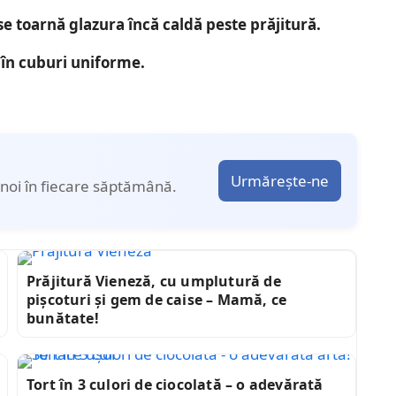
se toarnă glazura încă caldă peste prăjitură.
a în cuburi uniforme.
Urmărește-ne
noi în fiecare săptămână.
Prăjitură Vieneză, cu umplutură de
pișcoturi și gem de caise – Mamă, ce
bunătate!
Tort în 3 culori de ciocolată – o adevărată