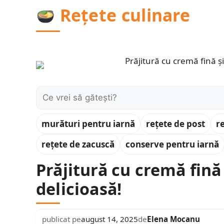
Sari
Rețete culinare
la
conținut
Caută:
murături pentru iarnă
rețete de post
r
rețete de zacuscă
conserve pentru iarnă
Prăjitură cu cremă fină 
delicioasă!
publicat pe
august 14, 2025
de
Elena Mocanu