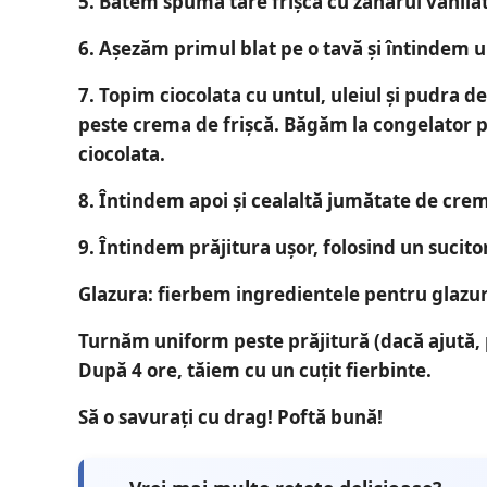
5. Batem spumă tare frișca cu zahărul vanilat
6. Așezăm primul blat pe o tavă și întindem
7. Topim ciocolata cu untul, uleiul și pudra d
peste crema de frișcă. Băgăm la congelator p
ciocolata.
8. Întindem apoi și cealaltă jumătate de crem
9. Întindem prăjitura ușor, folosind un suci
Glazura:
fierbem ingredientele pentru glazur
Turnăm uniform peste prăjitură (dacă ajută, p
După 4 ore, tăiem cu un cuțit fierbinte.
Să o savurați cu drag! Poftă bună!