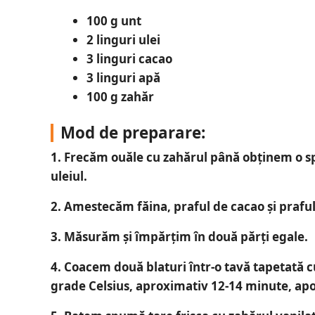
100 g unt
2 linguri ulei
3 linguri cacao
3 linguri apă
100 g zahăr
Mod de preparare:
1. Frecăm ouăle cu zahărul până obținem o 
uleiul.
2. Amestecăm făina, praful de cacao și prafu
3. Măsurăm și împărțim în două părți egale.
4. Coacem două blaturi într-o tavă tapetată cu
grade Celsius, aproximativ 12-14 minute, apoi