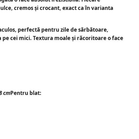
lce, cremos și crocant, exact ca în varianta
aculos
, perfectă pentru zile de sărbătoare,
a pe cei mici.
Textura moale și răcoritoare o face
38 cm
Pentru blat: