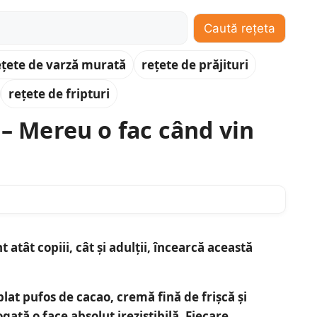
Caută rețeta
ețete de varză murată
rețete de prăjituri
rețete de fripturi
 – Mereu o fac când vin
atât copiii, cât și adulții, încearcă această
blat pufos de cacao, cremă fină de frișcă și
bogată
o face absolut irezistibilă. Fiecare