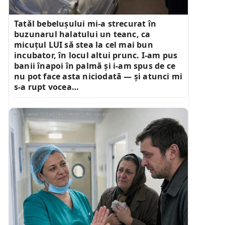
Tatăl bebelușului mi-a strecurat în
buzunarul halatului un teanc, ca
micuțul LUI să stea la cel mai bun
incubator, în locul altui prunc. I-am pus
banii înapoi în palmă și i-am spus de ce
nu pot face asta niciodată — și atunci mi
s-a rupt vocea…