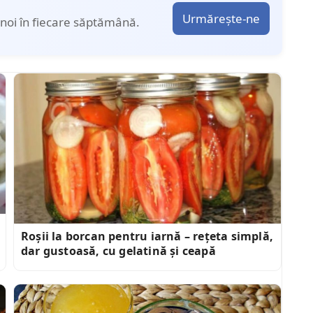
Urmărește-ne
noi în fiecare săptămână.
Roșii la borcan pentru iarnă – rețeta simplă,
dar gustoasă, cu gelatină și ceapă