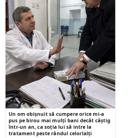
Un om obișnuit să cumpere orice mi-a
pus pe birou mai mulți bani decât câștig
într-un an, ca soția lui să intre la
tratament peste rândul celorlalți