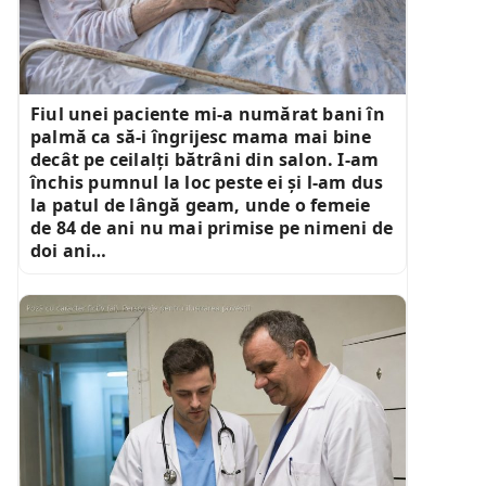
Fiul unei paciente mi-a numărat bani în
palmă ca să-i îngrijesc mama mai bine
decât pe ceilalți bătrâni din salon. I-am
închis pumnul la loc peste ei și l-am dus
la patul de lângă geam, unde o femeie
de 84 de ani nu mai primise pe nimeni de
doi ani…