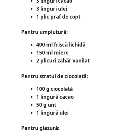
3 linguri cacao
3 linguri ulei
1 plic praf de copt
Pentru umplutură:
400 ml frișcă lichidă
150 ml miere
2 plicuri zahăr vanilat
Pentru stratul de ciocolată:
100 g ciocolată
1 lingură cacao
50 g unt
1 lingură ulei
Pentru glazură: