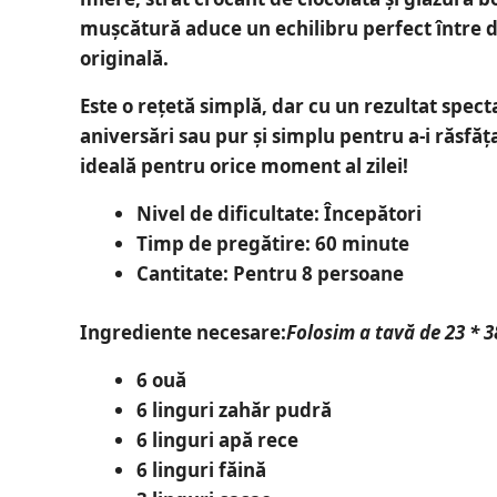
mușcătură aduce un echilibru perfect între du
originală.
Este o rețetă simplă, dar cu un rezultat spect
aniversări sau pur și simplu pentru a-i răsfăț
ideală pentru orice moment al zilei!
Nivel de dificultate:
Începători
Timp de pregătire:
60 minute
Cantitate:
Pentru 8 persoane
Ingrediente necesare:
Folosim a tavă de 23 * 
6 ouă
6 linguri zahăr pudră
6 linguri apă rece
6 linguri făină