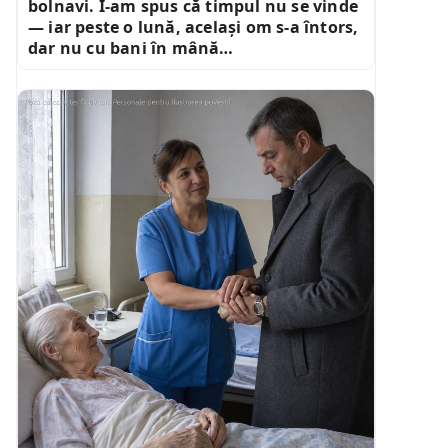
bolnavi. I-am spus că timpul nu se vinde
— iar peste o lună, același om s-a întors,
dar nu cu bani în mână…