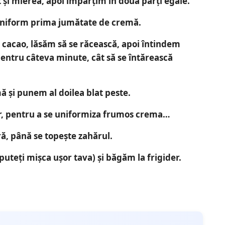
 și mierea, apoi împărțim în două părți egale.
 uniform prima jumătate de cremă.
e cacao, lăsăm să se răcească, apoi întindem
entru câteva minute, cât să se întărească
ă și punem al doilea blat peste.
tor, pentru a se uniformiza frumos crema…
ă, până se topește zahărul.
uteți mișca ușor tava) și băgăm la frigider.