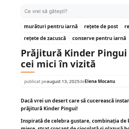
Caută:
murături pentru iarnă
rețete de post
r
rețete de zacuscă
conserve pentru iarnă
Prăjitură Kinder Pingui
cei mici în vizită
publicat pe
august 13, 2025
de
Elena Mocanu
Dacă vrei un desert care să cucerească instant 
prăjitură Kinder Pingui!
Inspirată de celebra gustare, combinația de
miere, strat crocant de ciocolată și glazură 